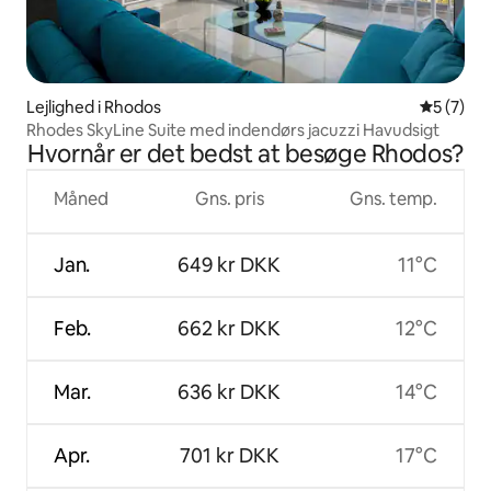
Lejlighed i Rhodos
5 ud af 5
5 (7)
Rhodes SkyLine Suite med indendørs jacuzzi Havudsigt
Hvornår er det bedst at besøge Rhodos?
Måned
Gns. pris
Gns. temp.
Jan.
649 kr DKK
11°C
Feb.
662 kr DKK
12°C
Mar.
636 kr DKK
14°C
Apr.
701 kr DKK
17°C