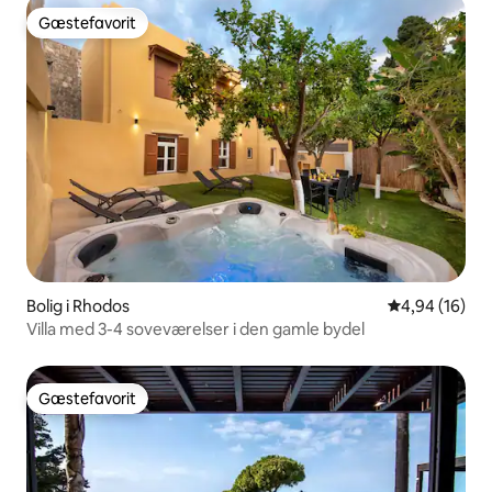
Gæstefavorit
Gæstefavorit
Bolig i Rhodos
4,94 ud af 5 
4,94 (16)
Villa med 3-4 soveværelser i den gamle bydel
Gæstefavorit
Gæstefavorit