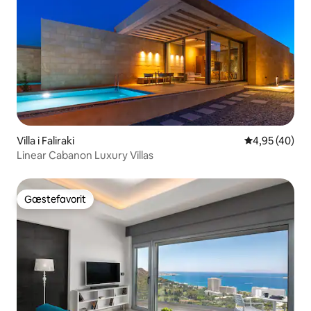
Villa i Faliraki
4,95 ud af 5 
4,95 (40)
Linear Cabanon Luxury Villas
Gæstefavorit
Gæstefavorit