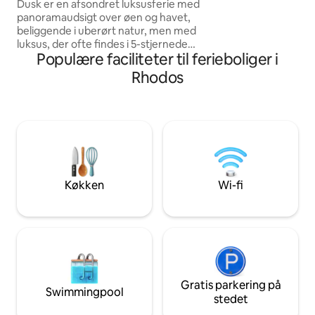
Dusk er en afsondret luksusferie med
rhodisk arv med 
panoramaudsigt over øen og havet,
bekvemmeligheder,
beliggende i uberørt natur, men med
varm atmosfære, 
luksus, der ofte findes i 5-stjernede
mindeværdig ferie
Populære faciliteter til ferieboliger i
hytter. Den er designet til par, der leder
efter afsondrethed, og tilbyder total
Rhodos
privatliv, en kingsize-dobbeltseng med
udsigt til de omkringliggende øer, et
varmt eller køligt badekar, en bruser, der
vender mod horisonten. Den er fuldt
airconditioneret og gennemtænkt
udstyret, og det er den perfekte udflugt
for dem, der søger ro, plads og noget ud
over det sædvanlige – ideel til
Køkken
Wi-fi
langsomme morgener og
uforglemmelige solnedgange.
Gratis parkering på
Swimmingpool
stedet