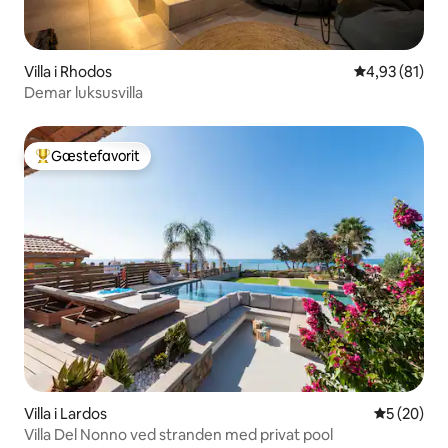
Villa i Rhodos
4,93 ud af 5 
4,93 (81)
Demar luksusvilla
Gæstefavorit
Bedste gæstefavorit
Villa i Lardos
5 ud af 5 
5 (20)
Villa Del Nonno ved stranden med privat pool