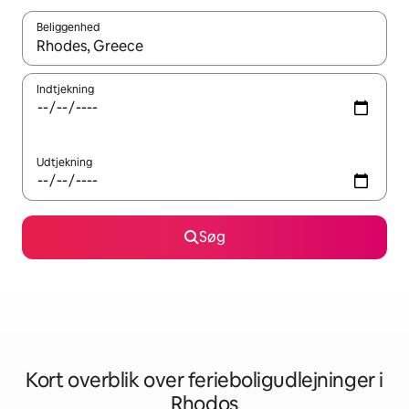
Beliggenhed
Når resultaterne er tilgængelige, skal du navigere med piletaste
Indtjekning
Udtjekning
Søg
Kort overblik over ferieboligudlejninger i
Rhodos