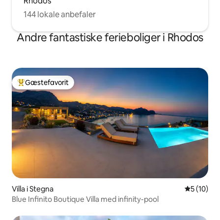
Rhodos
144 lokale anbefaler
Andre fantastiske ferieboliger i Rhodos
Gæstefavorit
Bedste gæstefavorit
Villa i Stegna
5 ud af 5 
5 (10)
Blue Infinito Boutique Villa med infinity-pool