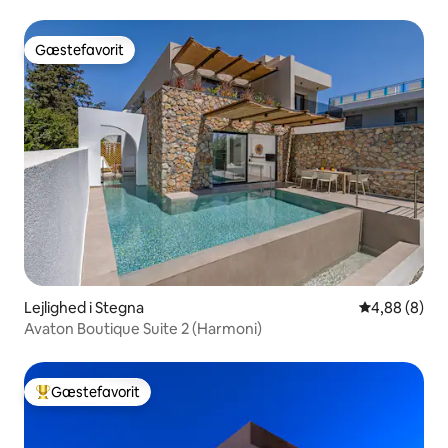
Gæstefavorit
Gæstefavorit
Lejlighed i Stegna
4,88 ud af 5
4,88 (8)
Avaton Boutique Suite 2 (Harmoni)
Gæstefavorit
Bedste gæstefavorit