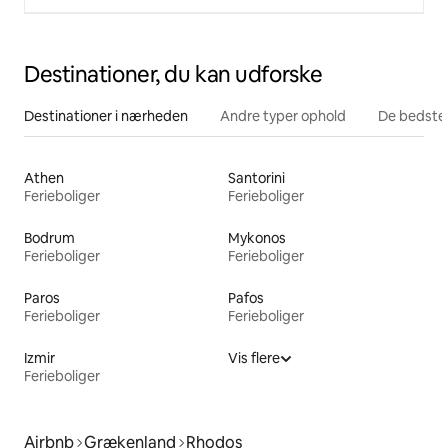
Destinationer, du kan udforske
Destinationer i nærheden
Andre typer ophold
De bedste
Athen
Santorini
Ferieboliger
Ferieboliger
Bodrum
Mykonos
Ferieboliger
Ferieboliger
Paros
Pafos
Ferieboliger
Ferieboliger
Izmir
Vis flere
Ferieboliger
Airbnb
Grækenland
Rhodos