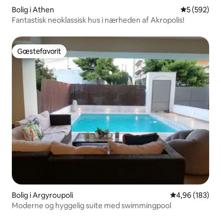
Bolig i Athen
5 ud af 5 i
5 (592)
Fantastisk neoklassisk hus i nærheden af Akropolis!
Gæstefavorit
Gæstefavorit
Bolig i Argyroupoli
4,96 ud af 5 i
4,96 (183)
Moderne og hyggelig suite med swimmingpool