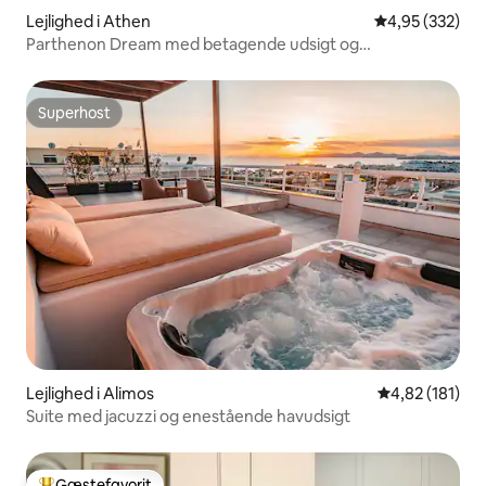
Lejlighed i Athen
4,95 ud af 5 i
4,95 (332)
Parthenon Dream med betagende udsigt og
luksuspergola
Superhost
Superhost
Lejlighed i Alimos
4,82 ud af 5 i
4,82 (181)
Suite med jacuzzi og enestående havudsigt
Gæstefavorit