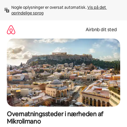
Gå
Nogle oplysninger er oversat automatisk. 
Vis på det 
videre
oprindelige sprog
til
indhold
Airbnb dit sted
Overnatningssteder i nærheden af
Mikrolimano