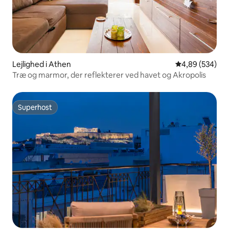
Lejlighed i Athen
4,89 ud af 5 i
4,89 (534)
Træ og marmor, der reflekterer ved havet og Akropolis
Superhost
Superhost