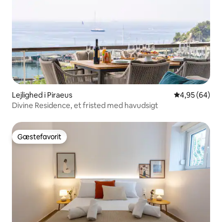
Lejlighed i Piraeus
4,95 ud af 5 
4,95 (64)
Divine Residence, et fristed med havudsigt
Gæstefavorit
Gæstefavorit