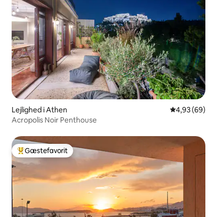
Lejlighed i Athen
4,93 ud af 5 
4,93 (69)
Acropolis Noir Penthouse
Gæstefavorit
Bedste gæstefavorit