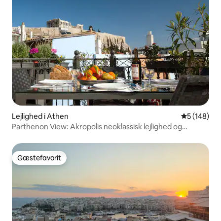
Lejlighed i Athen
5 ud af 5 i
5 (148)
Parthenon View: Akropolis neoklassisk lejlighed og
terrasse
Gæstefavorit
Gæstefavorit