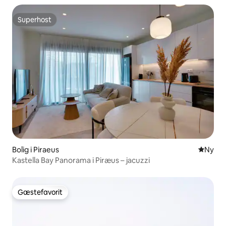
Superhost
Superhost
Bolig i Piraeus
Nyt ove
Ny
Kastella Bay Panorama i Piræus – jacuzzi
Gæstefavorit
Gæstefavorit