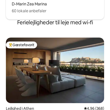
D-Marin Zea Marina
60 lokale anbefaler
Ferielejligheder til leje med wi-fi
Gæstefavorit
Bedste gæstefavorit
Lejlighed i Athen
4,96 ud af 5 i
4,96 (368)