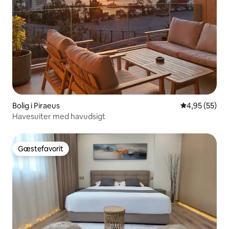
Bolig i Piraeus
4,95 ud af 5 
4,95 (55)
Havesuiter med havudsigt
Gæstefavorit
Gæstefavorit