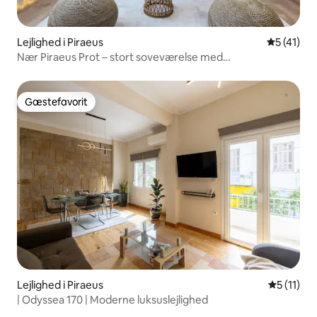
Lejlighed i Piraeus
5 ud af 5 
5 (41)
Nær Piraeus Prot – stort soveværelse med
FITNESSCENTER
Gæstefavorit
Gæstefavorit
Lejlighed i Piraeus
5 ud af 5
5 (11)
| Odyssea 170 | Moderne luksuslejlighed