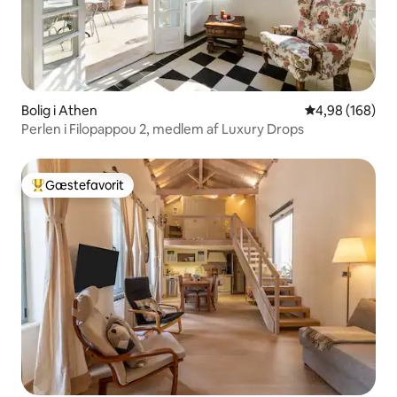
Bolig i Athen
4,98 ud af 5 i
4,98 (168)
Perlen i Filopappou 2, medlem af Luxury Drops
Gæstefavorit
Bedste gæstefavorit