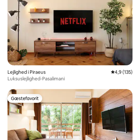
Lejlighed i Piraeus
4,9 ud af 5 i
4,9 (135)
Luksuslejlighed-Pasalimani
Gæstefavorit
Gæstefavorit