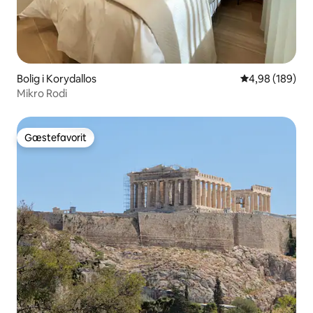
Bolig i Korydallos
4,98 ud af 5 i
4,98 (189)
Mikro Rodi
Gæstefavorit
Gæstefavorit