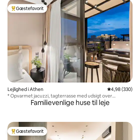
Gæstefavorit
Bedste gæstefavorit
Lejlighed i Athen
4,98 ud af 5 i
4,98 (330)
* Opvarmet jacuzzi, tagterrasse med udsigt over
Familievenlige huse til leje
Akropolis *
Gæstefavorit
Bedste gæstefavorit