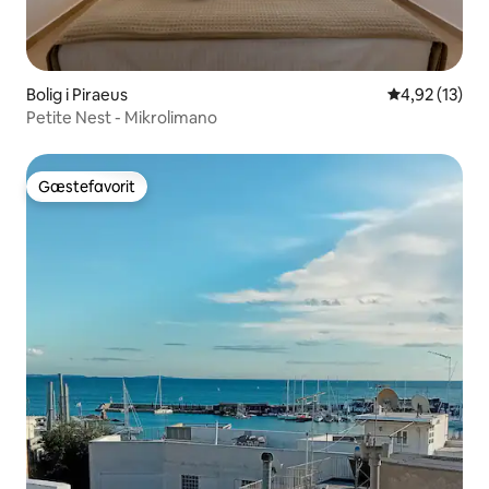
Bolig i Piraeus
4,92 ud af 5 
4,92 (13)
Petite Nest - Mikrolimano
Gæstefavorit
Gæstefavorit