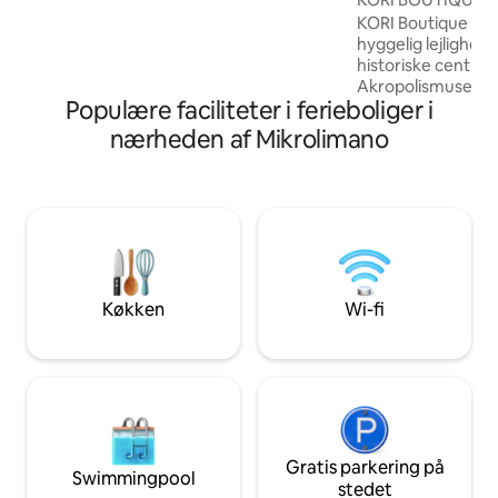
bjerg, med udsigt til træer og
KORI Boutique Ap
panoramaudsigt over det østlige Athen.
hyggelig lejlighed 
Du vil elske udsigten, swimmingpoolen,
historiske centrum
privatlivet, det store lys, bakketræerne,
Akropolismuseet. 
freden, mens du bor i centrum.
Populære faciliteter i ferieboliger i
sal i en typisk ath
er blevet totalre
nærheden af Mikrolimano
indrettet med kær
føle sig som et h
Selvom det ligger i
Athen, i et pulser
alle større byvarte
stille – og tilbyder
hvile og afslapnin
Køkken
Wi-fi
Gratis parkering på
Swimmingpool
stedet