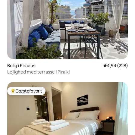
Bolig i Piraeus
4,94 ud af 5 i
4,94 (228)
Lejlighed med terrasse i Piraiki
Gæstefavorit
Bedste gæstefavorit