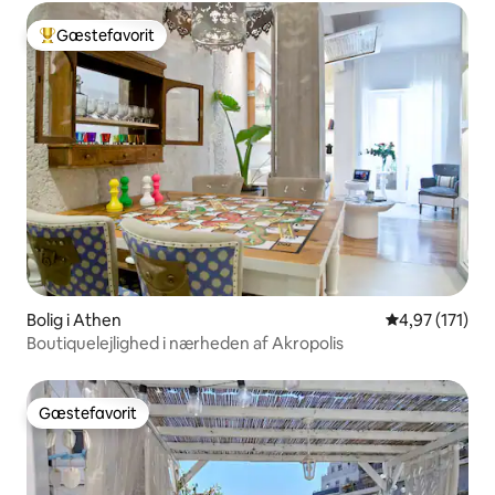
Gæstefavorit
Bedste gæstefavorit
Bolig i Athen
4,97 ud af 5 i
4,97 (171)
Boutiquelejlighed i nærheden af Akropolis
Gæstefavorit
Gæstefavorit