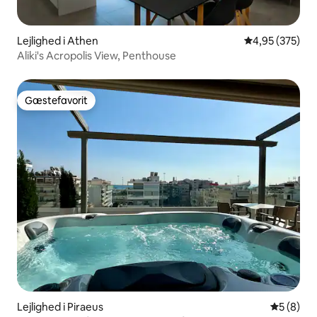
Lejlighed i Athen
4,95 ud af 5 i
4,95 (375)
Aliki's Acropolis View, Penthouse
Gæstefavorit
Gæstefavorit
Lejlighed i Piraeus
5 ud af 5
5 (8)