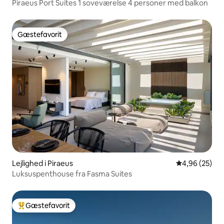
Piraeus Port Suites 1 soveværelse 4 personer med balkon
Gæstefavorit
Gæstefavorit
Lejlighed i Piraeus
4,96 ud af 5 
4,96 (25)
Luksuspenthouse fra Fasma Suites
Gæstefavorit
Bedste gæstefavorit