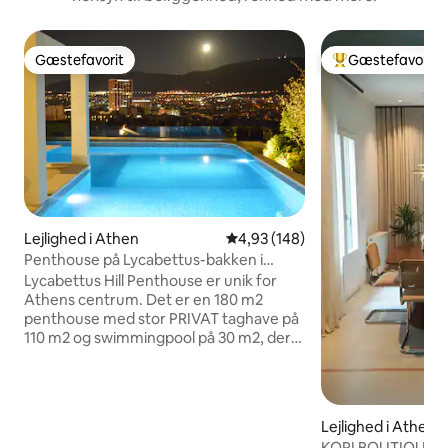
Gæstefavorit
Gæstefavorit
Gæstefavorit
Bedste gæstefavo
Lejlighed i Athen
4,93 ud af 5 i gennemsnitlig be
4,93 (148)
Penthouse på Lycabettus-bakken i
Athen, taghave og pool
Lycabettus Hill Penthouse er unik for
Athens centrum. Det er en 180 m2
penthouse med stor PRIVAT taghave på
110 m2 og swimmingpool på 30 m2, der
er forbundet internt med penthousen.
Penthouse-lejligheden er i perfekt stand
med fremragende indretning. Det er i
centrum, ikke i et turistområde/støjende
Lejlighed i Athen
område, men i det fredelige Lycabettus-
KORI BOUTIQUE-