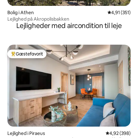
Bolig i Athen
4,91 ud af 5 i
4,91 (351)
Lejlighed på Akropolisbakken
Lejligheder med aircondition til leje
Gæstefavorit
Bedste gæstefavorit
Lejlighed i Piraeus
4,92 ud af 5 i
4,92 (398)