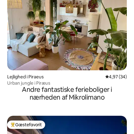
Lejlighed i Piraeus
4,97 ud af 5 
4,97 (34)
Urban jungle i Piræus
Andre fantastiske ferieboliger i
nærheden af Mikrolimano
Gæstefavorit
Bedste gæstefavorit