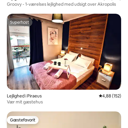
Groovy - 1-værelses lejlighed med udsigt over Akropolis
Superhost
Superhost
Lejlighed i Piraeus
4,88 ud af 5 i
4,88 (152)
Vær mit gæstehus
Gæstefavorit
Gæstefavorit