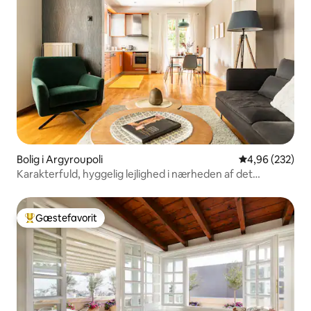
Bolig i Argyroupoli
4,96 ud af 5 i
4,96 (232)
Karakterfuld, hyggelig lejlighed i nærheden af det
centrale Athen
Gæstefavorit
Bedste gæstefavorit