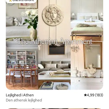
Bedste gæstefavorit
Lejlighed i Athen
4,99 ud af 5 i
4,99 (183)
Den athensk lejlighed