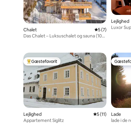
Lejlighed
Luxor Sup
Chalet
5 ud af 5 i genne
5 (7)
Lienz
Das Chalet – Luksuschalet og sauna (10
personer)
Gæstefavorit
Gæstefa
Bedste gæstefavorit
Gæstefa
Lejlighed
5 ud af 5 i gennem
5 (11)
Lade
Appartement Siglitz
lade i de 