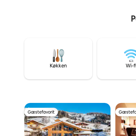
P
Køkken
Wi-f
Gæstefavorit
Gæstefa
Gæstefavorit
Gæstefa