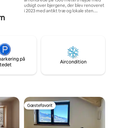
udsigt over bjergene, der blev renoveret
i 2023 med antikt træ og lokale sten.
rn
Lejligheden består af en spiseplads med
udstyret køkken samt en stor stue med
pejs og stor sovesofa, et komfortabelt
badeværelse med bruser og et
"tilflugtssted" med 2 ekstra senge.
Stedet er perfekt til et par, men det kan
også rumme en familie med 2 børn, men
ikke 4 voksne. 025044-LOC-00301 -
parkering på
IT025044C2U74B4BTG
Aircondition
tedet
Gæstefavorit
Gæstefavorit