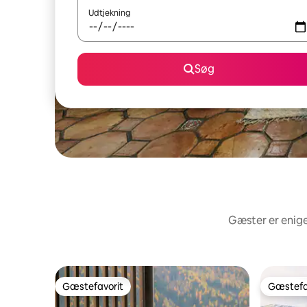
Udtjekning
Søg
Gæster er enige
Gæstefavorit
Gæstefa
Gæstefavorit
Gæstefa