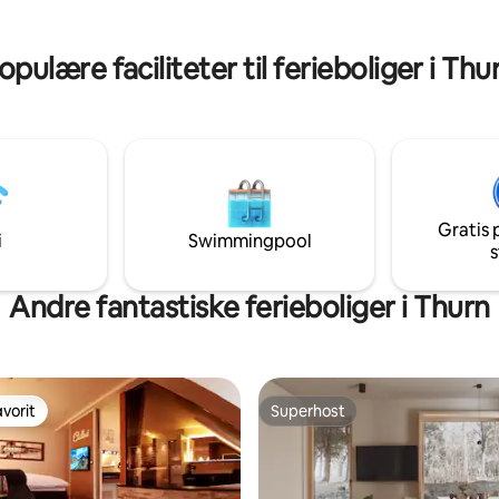
opulære faciliteter til ferieboliger i Thu
Gratis 
i
Swimmingpool
s
Andre fantastiske ferieboliger i Thurn
vorit
Superhost
vorit
Superhost