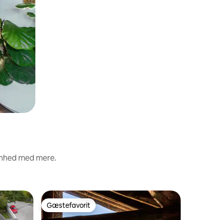
renhed med mere.
Lejlighed
Gæstefavorit
Gæst
Gæstefavorit
Bedste 
Dolomiti