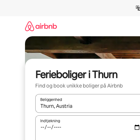
Gå
videre
til
indhold
Ferieboliger i Thurn
Find og book unikke boliger på Airbnb
Beliggenhed
Når resultaterne er tilgængelige, skal du navigere
Indtjekning