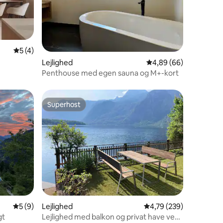
2 omtaler
5 ud af 5 i gennemsnitlig bedømmelse, 4 omtaler
5 (4)
Lejlighed
4,89 ud af 5 i gennem
4,89 (66)
Penthouse med egen sauna og M+-kort
Superhost
Superhost
8 omtaler
5 ud af 5 i gennemsnitlig bedømmelse, 9 omtaler
5 (9)
Lejlighed
4,79 ud af 5 i gennems
4,79 (239)
gt
Lejlighed med balkon og privat have ved