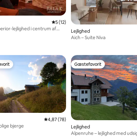
5 ud af 5 i gennemsnitlig bedømmelse, 1
5 (12)
erior-lejlighed i centrum af
msnitlig bedømmelse, 7 omtaler
Lejlighed
Aich – Suite Niva
vorit
Gæstefavorit
vorit
Gæstefavorit
snitlig bedømmelse, 11 omtaler
4,87 ud af 5 i gennemsnitlig bedømmelse, 7
4,87 (78)
rolige bjerge
Lejlighed
Alpenruhe – lejlighed med udsi