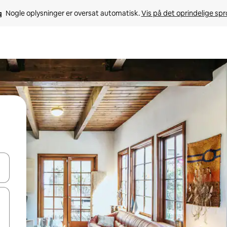
Nogle oplysninger er oversat automatisk. 
Vis på det oprindelige sp
 med piletasterne op og ned eller se mere ved at trykke eller stryge.