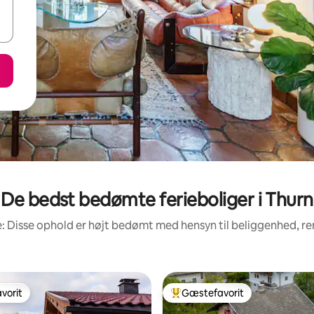
De bedst bedømte ferieboliger i Thurn
: Disse ophold er højt bedømt med hensyn til beliggenhed, 
vorit
Gæstefavorit
vorit
Bedste gæstefavorit