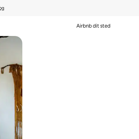
rog
Airbnb dit sted