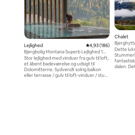
Chalet
Bjerghyt
Lejlighed
4,93 ud af 5 i gennems
4,93 (186)
Dette luks
Bjergbolig Montana Superb Lejlighed 1
Stummerber
Sch
Stor lejlighed med vinduer fra gulv til loft,
fantastis
et åbent badeværelse og udsigt til
dalen. Det
Dolomitterne. Sydvendt solrig balkon
rummelige
eller terrasse / gulv til loft-vinduer / stue
værelser,
med sovesofa / HD LED TV / fuldt
alpint ch
udstyret mærkekøkken / et soveværelse
naturskøn
med kingsize-seng / badeværelse med
afslapnin
walk-in regnbruser / toilet og bidet
væk, og s
adskilt / højhastigheds WIFI / 48 m² / 1-2
minutter v
personer. SPA: Dampbad, finsk og bio
ved huset.
sauna, koldvandspool,
roligt, st
afslapningsområde, XXL infinity
tyrolske b
boblebad, swimmingpool. CrossFit Box –
Fitnesscenter.