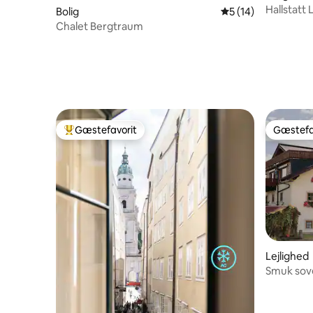
Hallstatt
Bolig
5 ud af 5 i gennem
5 (14)
Chalet Bergtraum
Gæstefavorit
Gæstefa
Bedste gæstefavorit
Gæstefa
Lejlighed
Smuk sove
bondehu