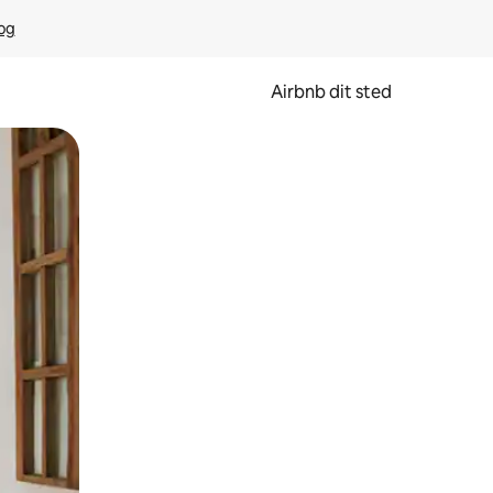
rog
Airbnb dit sted