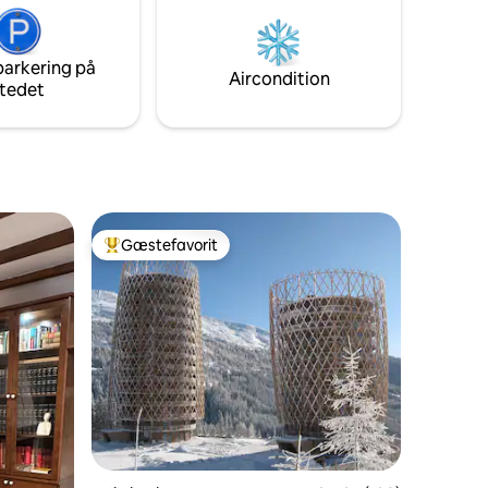
parkering på
Aircondition
tedet
Gæstefavorit
Bedste gæstefavorit
7 omtaler