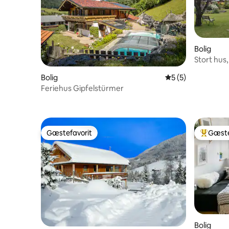
Bolig
Stort hus
have
Bolig
5 ud af 5 i genne
5 (5)
Feriehus Gipfelstürmer
Gæstefavorit
Gæste
Gæstefavorit
Bedste 
Bolig