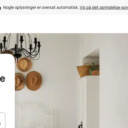
Nogle oplysninger er oversat automatisk. 
Vis på det oprindelige sp
e
 med piletasterne op og ned eller se mere ved at trykke eller stryge.