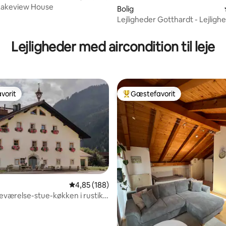
 Lakeview House
snitlig bedømmelse, 14 omtaler
Bolig
Lejligheder Gotthardt - Lejlighe
sal
Lejligheder med aircondition til leje
vorit
Gæstefavorit
vorit
Bedste gæstefavorit
4,85 ud af 5 i gennemsnitlig bedømmelse, 18
4,85 (188)
værelse-stue-køkken i rustikt
s