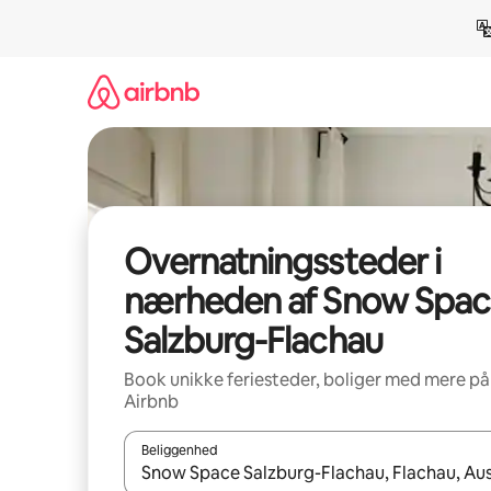
Gå
videre
til
indhold
Overnatningssteder i
nærheden af Snow Spac
Salzburg-Flachau
Book unikke feriesteder, boliger med mere på
Airbnb
Beliggenhed
Når resultaterne er tilgængelige, skal du navigere