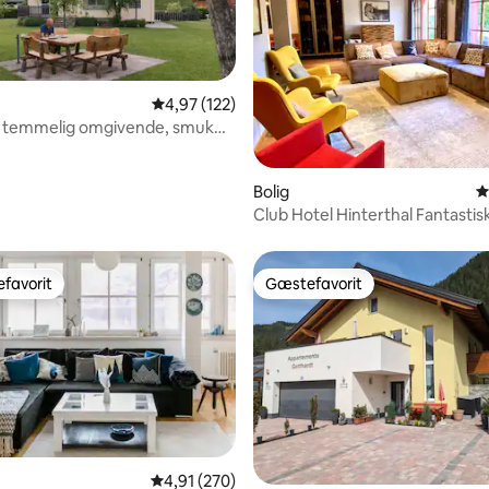
4,97 ud af 5 i gennemsnitlig bedømmelse, 12
4,97 (122)
, temmelig omgivende, smuk
msnitlig bedømmelse, 5 omtaler
Bolig
4
Club Hotel Hinterthal Fantastis
feriebolig
favorit
Gæstefavorit
gæstefavorit
Gæstefavorit
4,91 ud af 5 i gennemsnitlig bedømmelse, 27
4,91 (270)