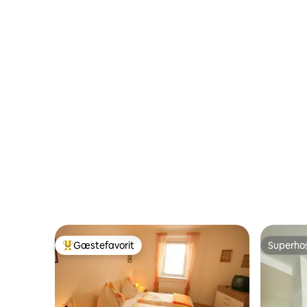
Gæstefavorit
Superho
Bedste gæstefavorit
Superho