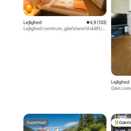
Lejlighed
4,9 ud af 5 i gennems
4,9 (133)
Lejlighed i centrum, gåafstand til skilift/-
bus (A)
Lejlighed
Glan Livin
Superhost
Gæste
Superhost
Bedste 