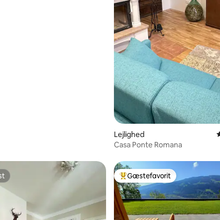
Lejlighed
Casa Ponte Romana
st
Gæstefavorit
st
Bedste gæstefavorit