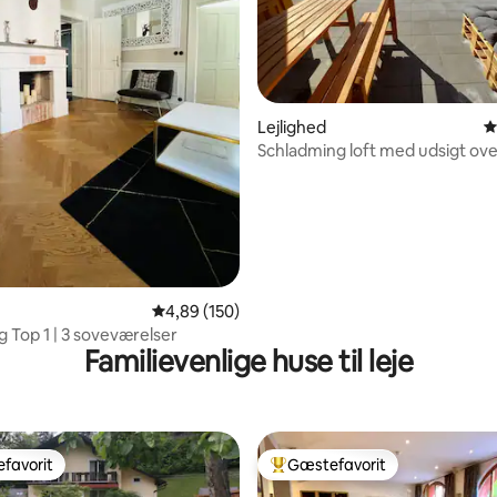
nitlig bedømmelse, 133 omtaler
Lejlighed
4
Schladming loft med udsigt ove
4,89 ud af 5 i gennemsnitlig bedømmelse, 15
4,89 (150)
g Top 1 | 3 soveværelser
Familievenlige huse til leje
favorit
Gæstefavorit
gæstefavorit
Bedste gæstefavorit