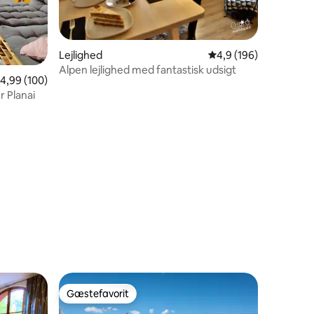
Lejlighed
4,9 ud af 5 i gennems
4,9 (196)
Alpen lejlighed med fantastisk udsigt
,99 ud af 5 i gennemsnitlig bedømmelse, 100 omtaler
4,99 (100)
r Planai
0 omtaler
Gæstefavorit
Gæstefavorit