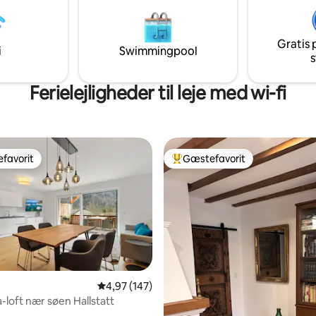
len til morgenmaden og have
glæder mig til at se dig! Markus
erlig udsigt over haven med en
Neubacher
 grillområde.
Gratis 
i
Swimmingpool
s
Ferielejligheder til leje med wi-fi
favorit
Gæstefavorit
gæstefavorit
Bedste gæstefavorit
nitlig bedømmelse, 168 omtaler
4,97 ud af 5 i gennemsnitlig bedømmelse, 14
4,97 (147)
loft nær søen Hallstatt