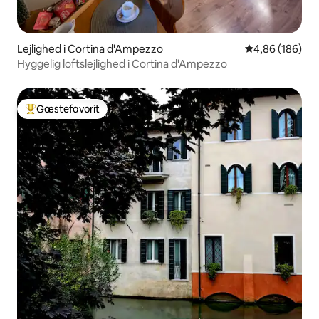
Lejlighed i Cortina d'Ampezzo
4,86 ud af 5 i
4,86 (186)
Hyggelig loftslejlighed i Cortina d'Ampezzo
Gæstefavorit
Bedste gæstefavorit