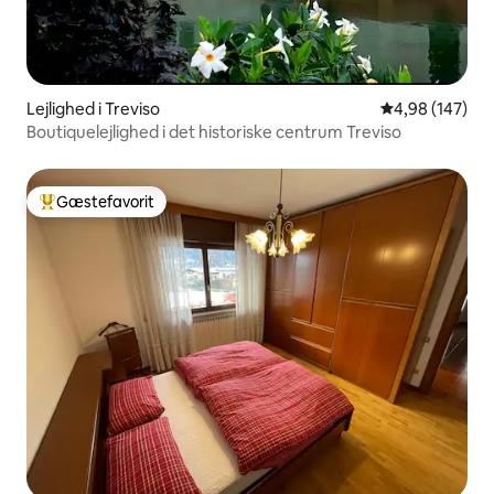
Lejlighed i Treviso
4,98 ud af 5 i
4,98 (147)
Boutiquelejlighed i det historiske centrum Treviso
Gæstefavorit
Bedste gæstefavorit