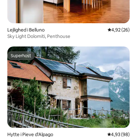
Lejlighed i Belluno
4,92 ud af 5 
4,92 (26)
Sky Light Dolomiti, Penthouse
Superhost
Superhost
Hytte i Pieve d'Alpago
4,93 ud af 5 
4,93 (98)