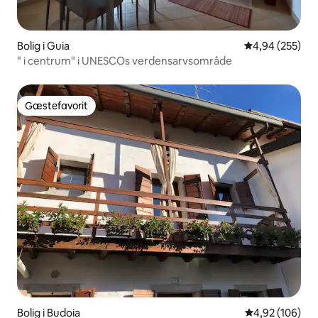
Bolig i Guia
4,94 ud af 5 i
4,94 (255)
" i centrum" i UNESCOs verdensarvsområde
Gæstefavorit
Gæstefavorit
Bolig i Budoia
4,92 ud af 5 i
4,92 (106)