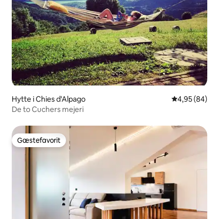
Hytte i Chies d'Alpago
4,95 ud af 5 
4,95 (84)
De to Cuchers mejeri
Gæstefavorit
Gæstefavorit