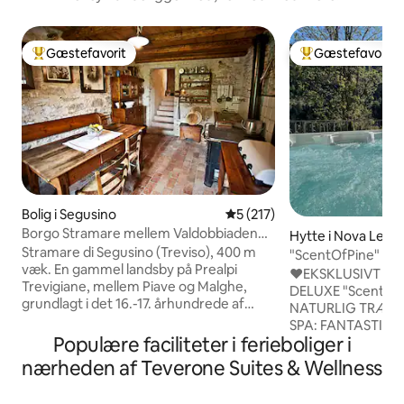
Gæstefavorit
Gæstefavorit
Bedste gæstefavorit
Bedste gæstefavo
Bolig i Segusino
5 ud af 5 i gennemsnitlig b
5 (217)
Borgo Stramare mellem Valdobbiadene
Hytte i Nova Leva
og Segusino
Stramare di Segusino (Treviso), 400 m
"ScentOfPine" Do
væk. En gammel landsby på Prealpi
boblebad og saun
♥️EKSKLUSIVT L
Trevigiane, mellem Piave og Malghe,
DELUXE "ScentOf
grundlagt i det 16.-17. århundrede af
NATURLIG TRÆINDRETN
istrianske kulsvier, der blev tiltrukket af
SPA: FANTASTIS
vand og tømmer. I centrum af mange
Populære faciliteter i ferieboliger i
BOBLEBAD OG RU
muligheder: 10 minutter fra
FANTASTISK UDS
nærheden af Teverone Suites & Wellness
Valdobbiadene/Prosecco-bjergene, et
DOLOMITTERNE ♥
UNESCO-verdensarvssted, 20 fra
KUN 25 MINUTTER VÆK ♥️SKI