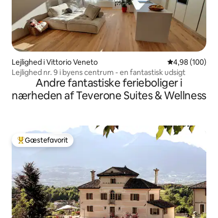
Lejlighed i Vittorio Veneto
4,98 ud af 5 i
4,98 (100)
Lejlighed nr. 9 i byens centrum - en fantastisk udsigt
Andre fantastiske ferieboliger i
nærheden af Teverone Suites & Wellness
Gæstefavorit
Bedste gæstefavorit