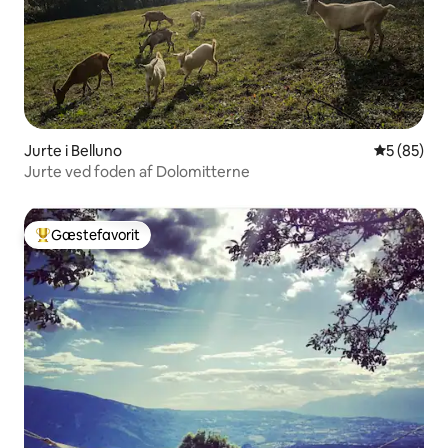
Jurte i Belluno
5 ud af 5 
5 (85)
Jurte ved foden af Dolomitterne
Gæstefavorit
Bedste gæstefavorit