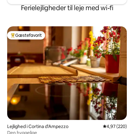
Ferielejligheder til leje med wi-fi
Gæstefavorit
Bedste gæstefavorit
Lejlighed i Cortina d'Ampezzo
4,97 ud af 5 i
4,97 (220)
Den hyggelige