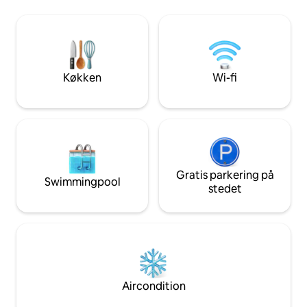
Asolo/Maser/Possagno/Ville Venete; en
'CARENESS' KUN 
time fra Venedig og Dolomitterne. I
OPHOLD I BJERG
årevis var jeg den eneste beboer, i dag
♥️HAVE+PANORAMA
er der seks af os, romantisk omgivet af
SMUKKE DOBBELTVÆ
grønne områder, afslappende, for at
LUKSURIØSE BAD
befinde sig i naturen, skønhed, mad og
BRUSERE ♥️GENO
Køkken
Wi-fi
vin og udflugter.
ELKØRETØJER ♥️WI
♥️DRØMMEN OM D
OVERFLADER PÅ 
KVADRATMETER!
Gratis parkering på
Swimmingpool
stedet
Aircondition