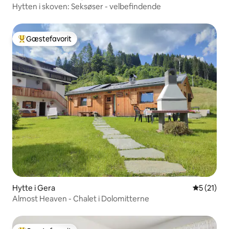
Hytten i skoven: Seksøser - velbefindende
Gæstefavorit
Bedste gæstefavorit
Hytte i Gera
5 ud af 5 
5 (21)
Almost Heaven - Chalet i Dolomitterne