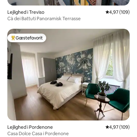
Lejlighed i Treviso
4,97 ud af 5 i
4,97 (109)
Cà dei Battuti Panoramisk Terrasse
Gæstefavorit
Bedste gæstefavorit
Lejlighed i Pordenone
4,97 ud af 5 i
4,97 (109)
Casa Dolce Casa i Pordenone