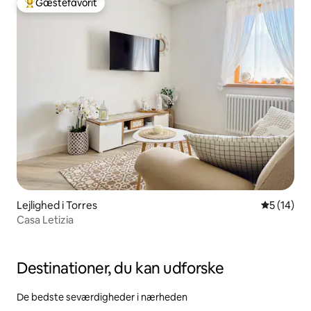
Gæstefavorit
Bedste gæstefavorit
Lejlighed i Torres
5 ud af 5 
5 (14)
Casa Letizia
Destinationer, du kan udforske
De bedste seværdigheder i nærheden