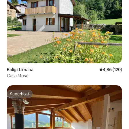
Bolig i Limana
4,86 ud af 5 i
4,86 (120)
Casa Mosè
Superhost
Superhost