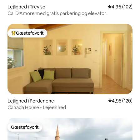
Lejlighed i Treviso
4,96 ud af 5 i
4,96 (102)
Ca' D'Amore med gratis parkering og elevator
Gæstefavorit
Bedste gæstefavorit
Lejlighed i Pordenone
4,95 ud af 5 i
4,95 (120)
Canada House - Lejeenhed
Gæstefavorit
Gæstefavorit