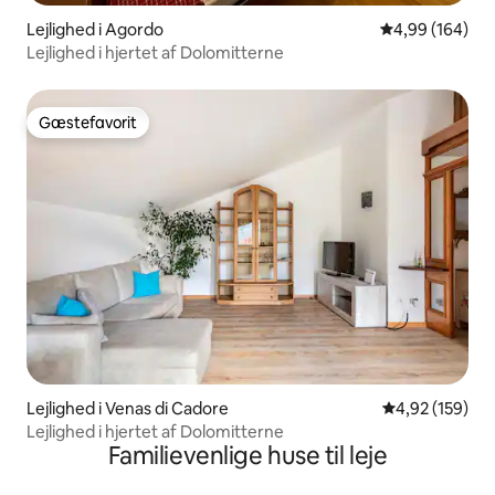
Lejlighed i Agordo
4,99 ud af 5 i
4,99 (164)
Lejlighed i hjertet af Dolomitterne
Gæstefavorit
Gæstefavorit
Lejlighed i Venas di Cadore
4,92 ud af 5 i
4,92 (159)
Lejlighed i hjertet af Dolomitterne
Familievenlige huse til leje