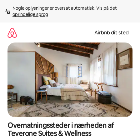
Gå
Nogle oplysninger er oversat automatisk. 
Vis på det 
videre
oprindelige sprog
til
indhold
Airbnb dit sted
Overnatningssteder i nærheden af
Teverone Suites & Wellness