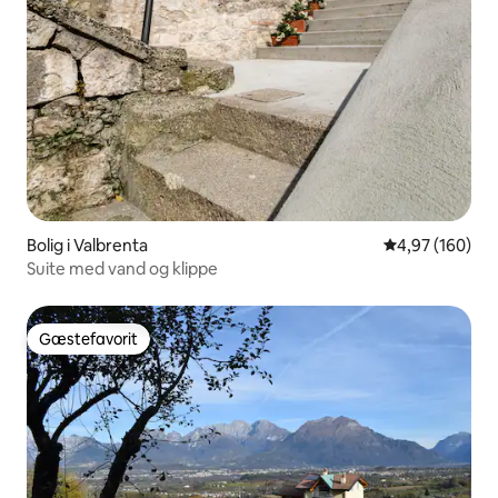
Bolig i Valbrenta
4,97 ud af 5 i
4,97 (160)
Suite med vand og klippe
Gæstefavorit
Gæstefavorit