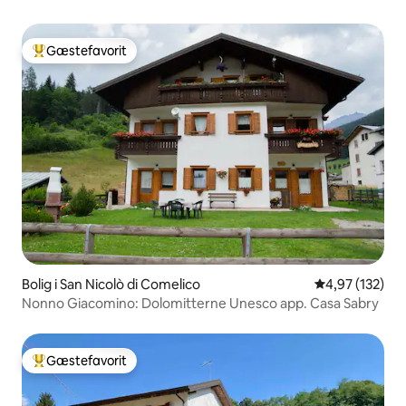
Gæstefavorit
Bedste gæstefavorit
Bolig i San Nicolò di Comelico
4,97 ud af 5 i
4,97 (132)
Nonno Giacomino: Dolomitterne Unesco app. Casa Sabry
Gæstefavorit
Bedste gæstefavorit