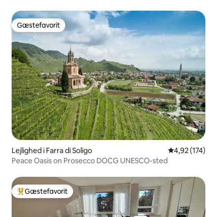
Gæstefavorit
Gæstefavorit
Lejlighed i Farra di Soligo
4,92 ud af 5 i
4,92 (174)
Peace Oasis on Prosecco DOCG UNESCO-sted
Gæstefavorit
Bedste gæstefavorit