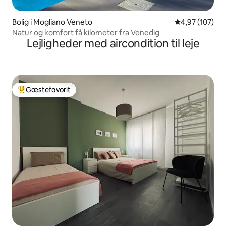
Bolig i Mogliano Veneto
4,97 ud af 5 i
4,97 (107)
Natur og komfort få kilometer fra Venedig
Lejligheder med aircondition til leje
Gæstefavorit
Bedste gæstefavorit