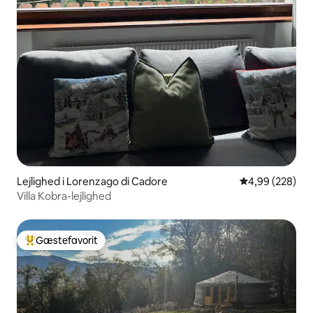
Lejlighed i Lorenzago di Cadore
4,99 ud af 5 i
4,99 (228)
Villa Kobra-lejlighed
Gæstefavorit
Bedste gæstefavorit