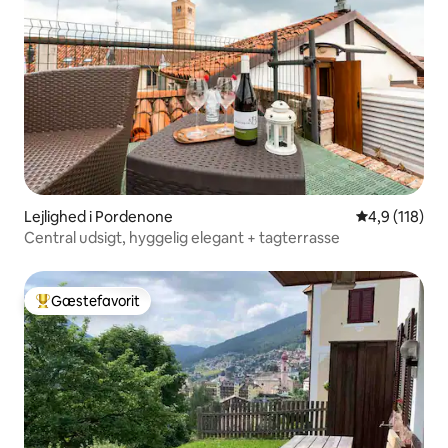
Lejlighed i Pordenone
4,9 ud af 5 i
4,9 (118)
Central udsigt, hyggelig elegant + tagterrasse
Gæstefavorit
Bedste gæstefavorit