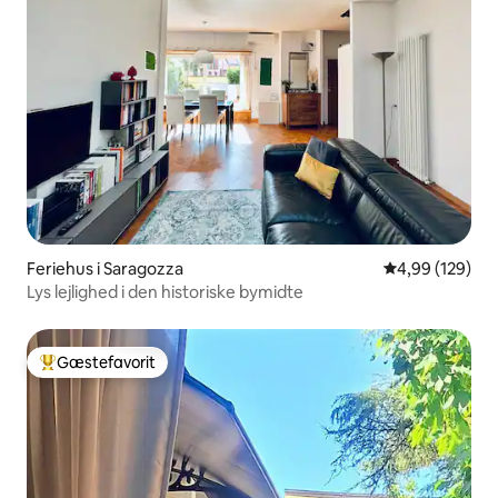
Feriehus i Saragozza
4,99 ud af 5 i
4,99 (129)
Lys lejlighed i den historiske bymidte
Gæstefavorit
Bedste gæstefavorit