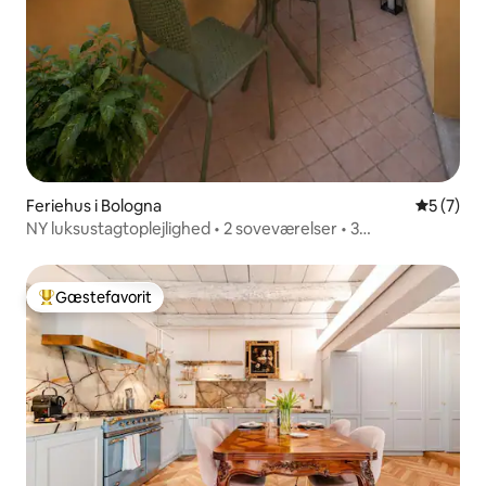
Feriehus i Bologna
5 ud af 5
5 (7)
NY luksustagtoplejlighed • 2 soveværelser • 3
badeværelser [Det historiske centrum]
Gæstefavorit
Bedste gæstefavorit