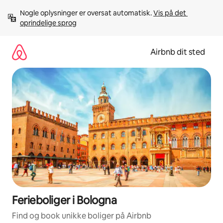
Gå
Nogle oplysninger er oversat automatisk. 
Vis på det 
videre
oprindelige sprog
til
indhold
Airbnb dit sted
Ferieboliger i Bologna
Find og book unikke boliger på Airbnb