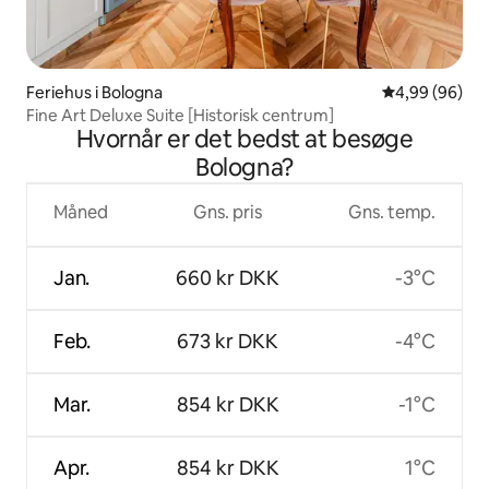
Feriehus i Bologna
4,99 ud af 5 
4,99 (96)
Fine Art Deluxe Suite [Historisk centrum]
Hvornår er det bedst at besøge
Bologna?
Måned
Gns. pris
Gns. temp.
Jan.
660 kr DKK
-3°C
Feb.
673 kr DKK
-4°C
Mar.
854 kr DKK
-1°C
Apr.
854 kr DKK
1°C