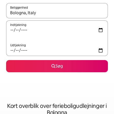
Beliggenhed
Når resultaterne er tilgængelige, skal du navigere med piletaste
Indtjekning
Udtjekning
Søg
Kort overblik over ferieboligudlejninger i
Bologna