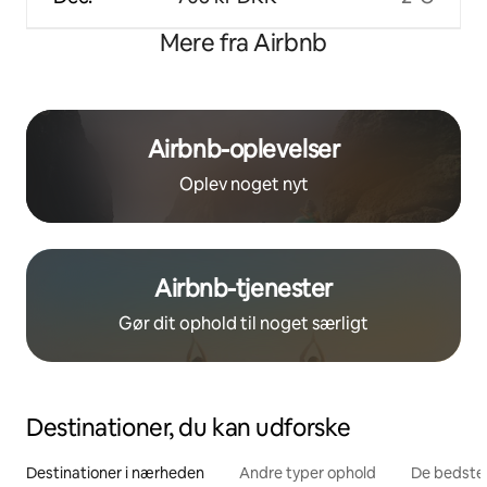
Mere fra Airbnb
Airbnb-oplevelser
Oplev noget nyt
Airbnb-tjenester
Gør dit ophold til noget særligt
Destinationer, du kan udforske
Destinationer i nærheden
Andre typer ophold
De bedste