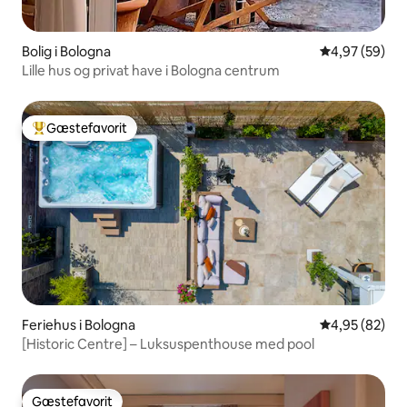
Bolig i Bologna
4,97 ud af 5 
4,97 (59)
Lille hus og privat have i Bologna centrum
Gæstefavorit
Bedste gæstefavorit
Feriehus i Bologna
4,95 ud af 5 
4,95 (82)
[Historic Centre] – Luksuspenthouse med pool
Gæstefavorit