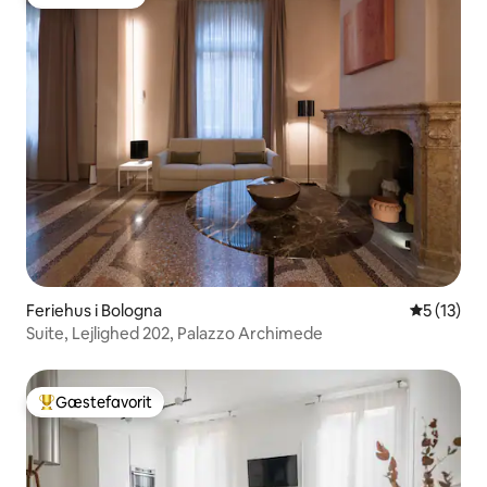
Gæstefavorit
Feriehus i Bologna
5 ud af 5 
5 (13)
Suite, Lejlighed 202, Palazzo Archimede
Gæstefavorit
Bedste gæstefavorit