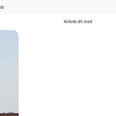
rog
Airbnb dit sted