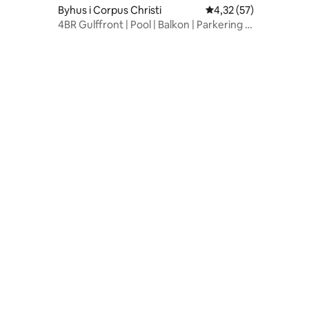
2 omtaler
Byhus i Corpus Christi
4,32 ud af 5 i gennem
4,32 (57)
4BR Gulffront | Pool | Balkon | Parkering i
garage
4 omtaler