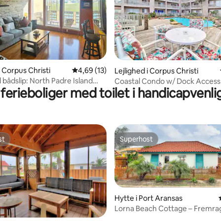
i Corpus Christi
4,69 ud af 5 i gennemsnitlig bedømmelse, 1
4,69 (13)
snitlig bedømmelse, 30 omtaler
Lejlighed i Corpus Christi
 bådslip: North Padre Island
Coastal Condo w/ Dock Access,
ferieboliger med toilet i handicapvenli
to Beach!
st
Superhost
st
Superhost
Hytte i Port Aransas
Lorna Beach Cottage – Fremr
beliggenhed ~ Kæledyr velko