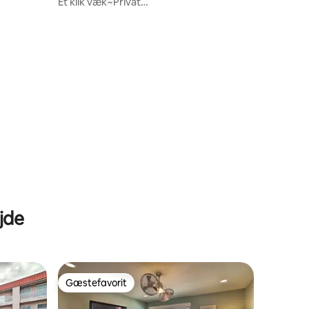
Ét klik væk~Privat
pool~Elbillader~Legetøj til stranden
jde
Gæstefavorit
Gæstefavorit