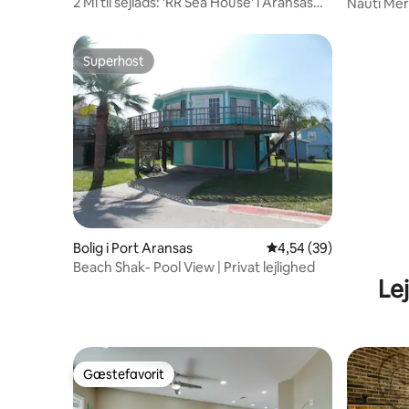
2 Mi til sejlads: 'RR Sea House' i Aransas
Nauti Mer
Pass!
sengepla
Superhost
Superhost
Bolig i Port Aransas
4,54 ud af 5 i gennem
4,54 (39)
Beach Shak- Pool View | Privat lejlighed
Le
Gæstefavorit
Gæstefavorit