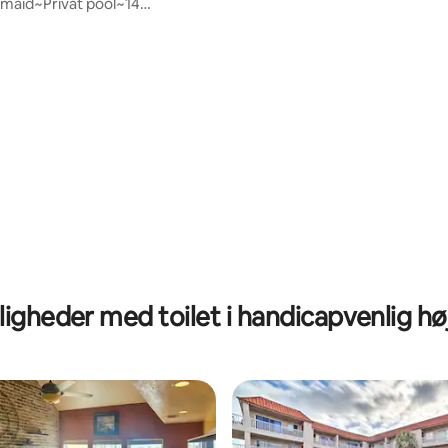
stranden
maid~Privat pool~14
dser~Hundevenlig
snitlig bedømmelse, 39 omtaler
jligheder med toilet i handicapvenlig hø