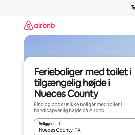
Gå
videre
til
indhold
Ferieboliger med toilet i
tilgængelig højde i
Nueces County
Find og book unikke boliger med toilet i
handicapvenlig højde på Airbnb
Beliggenhed
Når resultaterne er tilgængelige, skal du navigere