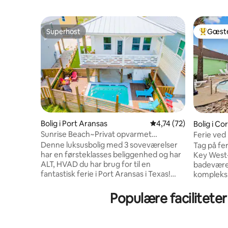
Superhost
Gæste
Superhost
Bedste 
Bolig i Port Aransas
4,74 ud af 5 i gennem
4,74 (72)
Bolig i Co
Sunrise Beach~Privat opvarmet
Ferie ved
pool~Arkadespil
Denne luksusbolig med 3 soveværelser
Tag på fe
har en førsteklasses beliggenhed og har
Key West-
ALT, HVAD du har brug for til en
badeværel
fantastisk ferie i Port Aransas i Texas!
kompleks,
*Privat pool med poolhåndklæder
Beach. De
*Adgangtil fælles pool
plads til
Populære faciliteter
*Strandpromenade med adgang for
ideelt til
golfvogne (vogn IKKE inkluderet)
Få en pri
*Gamingrum i garagen – arkadespil
udendørs