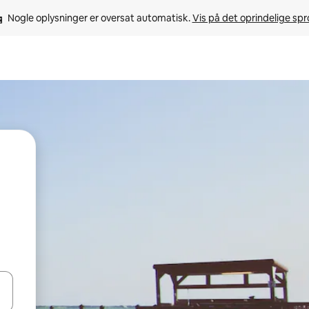
Nogle oplysninger er oversat automatisk. 
Vis på det oprindelige sp
 med piletasterne op og ned eller se mere ved at trykke eller stryge.