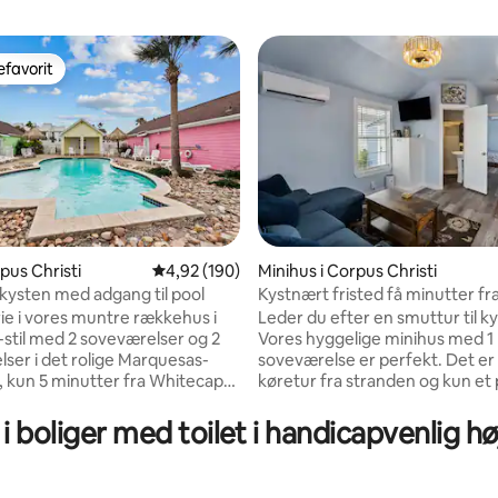
favorit
gæstefavorit
snitlig bedømmelse, 72 omtaler
rpus Christi
4,92 ud af 5 i gennemsnitlig bedømmelse, 19
4,92 (190)
Minihus i Corpus Christi
 kysten med adgang til pool
Kystnært fristed få minutter fr
og centrum
rie i vores muntre rækkehus i
Leder du efter en smuttur til kysten?
stil med 2 soveværelser og 2
Vores hyggelige minihus med 1
ser i det rolige Marquesas-
soveværelse er perfekt. Det er
 kun 5 minutter fra Whitecap
køretur fra stranden og kun et 
tte fristed på én etage har
minutter til vores bugt i cent
 4-8 gæster med 5 senge og er
masser af spisesteder, livemusi
 i boliger med toilet i handicapvenlig 
 familier, par eller små grupper.
natteliv. Denne charmerende bo
vat gårdhave med grill og
ideel til par, solorejsende, famil
bruser. Gæsterne har adgang
venner. Med et komplet køkken