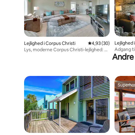
Lejlighed 
Lejlighed i Corpus Christi
4,93 ud af 5 i gennem
4,93 (30)
Adgang til
Lys, moderne Corpus Christi-lejlighed: 2
Andre 
Condo!
miles til stranden
Superho
Superho