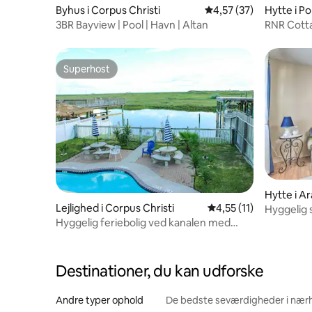
Byhus i Corpus Christi
4,57 ud af 5 i gennem
4,57 (37)
Hytte i P
3BR Bayview | Pool | Havn | Altan
RNR Cotta
Kæledyrs
Superhost
Superhost
Hytte i A
Lejlighed i Corpus Christi
4,55 ud af 5 i gennem
4,55 (11)
Hyggelig 
Pass.
Hyggelig feriebolig ved kanalen med
pool, fiskeri og tæt på stranden
Destinationer, du kan udforske
Andre typer ophold
De bedste seværdigheder i nær