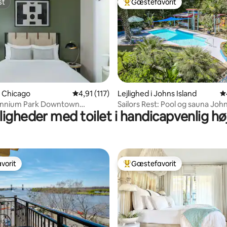
st
Gæstefavorit
st
Bedste gæstefavorit
itlig bedømmelse, 584 omtaler
i Chicago
4,91 ud af 5 i gennemsnitlig bedømmelse, 11
4,91 (117)
Lejlighed i Johns Island
4
lennium Park Downtown
Sailors Rest: Pool og sauna John
jligheder med toilet i handicapvenlig hø
 soveværelse
SC Retreat
vorit
Gæstefavorit
vorit
Bedste gæstefavorit