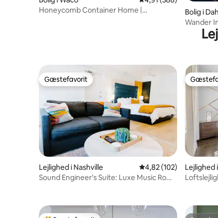
Honeycomb Container Home |
Bolig i D
"Pickleballbane!"
Wander In
Le
vingårde
Gæstefavorit
Gæstefa
Gæstefavorit
Gæstefa
Lejlighed i Nashville
4,82 ud af 5 i gennems
4,82 (102)
Lejlighed 
Sound Engineer's Suite: Luxe Music Row-
Loftslejl
ophold!
-I West E