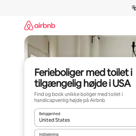
Gå
videre
til
indhold
Ferieboliger med toilet i
tilgængelig højde i USA
Find og book unikke boliger med toilet i
handicapvenlig højde på Airbnb
Beliggenhed
Når resultaterne er tilgængelige, skal du navigere
Indtjekning