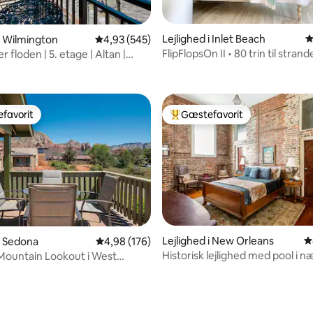
Lejlighed i Inlet Beach
4
 i Wilmington
4,93 ud af 5 i gennemsnitlig bedømmelse, 54
4,93 (545)
FlipFlopsOn II • 80 trin til strand
r floden | 5. etage | Altan |
itlig bedømmelse, 362 omtaler
30A
favorit
Gæstefavorit
gæstefavorit
Bedste gæstefavorit
Lejlighed i New Orleans
4
 i Sedona
4,98 ud af 5 i gennemsnitlig bedømmelse, 17
4,98 (176)
Historisk lejlighed med pool i 
Mountain Lookout i West
af museer og Magazine St
nitlig bedømmelse, 330 omtaler