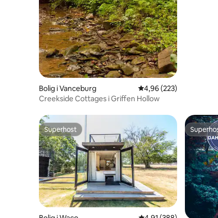
Bolig i Vanceburg
4,96 ud af 5 i gennems
4,96 (223)
Creekside Cottages i Griffen Hollow
Superhost
Superho
Superhost
Superho
Bolig i Waco
4,91 ud af 5 i gennems
4,91 (388)