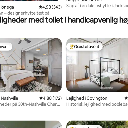
Slap af i en luksushytte i Jackson
ahlonega
4,93 ud af 5 i gennemsnitlig bedømmelse, 34
4,93 (343)
historiske bymidte
n – designerhytte tæt på
jligheder med toilet i handicapvenlig hø
vorit
Gæstefavorit
vorit
Bedste gæstefavorit
nitlig bedømmelse, 102 omtaler
i Nashville
4,88 ud af 5 i gennemsnitlig bedømmelse, 17
4,88 (172)
Lejlighed i Covington
4
igheder på 30th-Nashville Charm
Historisk lejlighed med bobleb
nd
oplader til elbil, gåafstand til D