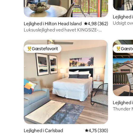
Lejlighed
Udsigt ove
Lejlighed i Hilton Head Island
4,98 ud af 5 i gennemsn
4,98 (362)
Parkering
Luksuslejlighed ved havet KINGSIZE-
SENG 65TV strandbar pickleball
Gæstefavorit
Gæste
Bedste gæstefavorit
Bedste 
Lejlighed
Thunder 
Sedona
Lejlighed i Carlsbad
4,75 ud af 5 i gennems
4,75 (330)