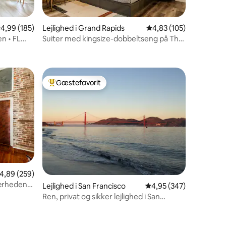
,99 ud af 5 i gennemsnitlig bedømmelse, 185 omtaler
4,99 (185)
Lejlighed i Grand Rapids
4,83 ud af 5 i gennems
4,83 (105)
5 omtaler
en • FL
Suiter med kingsize-dobbeltseng på The
Finnley Hotel
Gæstefavorit
Bedste gæstefavorit
,89 ud af 5 i gennemsnitlig bedømmelse, 259 omtaler
4,89 (259)
6 omtaler
nærheden
Lejlighed i San Francisco
4,95 ud af 5 i gennems
4,95 (347)
Ren, privat og sikker lejlighed i San
Francisco