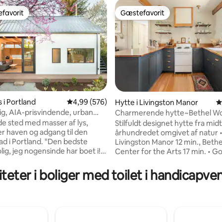
favorit
Gæstefavorit
gæstefavorit
Gæstefavorit
i Portland
4,99 ud af 5 i gennemsnitlig bedømmelse, 57
4,99 (576)
itlig bedømmelse, 398 omtaler
Hytte i Livingston Manor
4
ig, AIA-prisvindende, urban
Charmerende hytte~Bethel W
koncerter~Bålplads
e sted med masser af lys,
Stilfuldt designet hytte fra mid
er haven og adgang til den
århundredet omgivet af natur 
ortland. "Den bedste
Livingston Manor 12 min., Beth
ig, jeg nogensinde har boet i!"
Center for the Arts 17 min. • God til par
tekommentar. - American
eller små familier • Vandretur 
of Architects Award til
Mt. 8 min. • Gasgrill og bålplads
iteter i boliger med toilet i handicapven
n Webster Wilson - Eksklusive
med gyngestol • 2 soveværels
er og europæiske armaturer -
queensize-dobbeltsenge, åben
o-kvarter med træer langs
opholdsområde, 1 badeværelse.
inutter fra centrum - Fuldt
udstyret køkken/flotte skabe 
økken med frisk lokal kaffe -
hylder. • Slap af indenfor, eller 