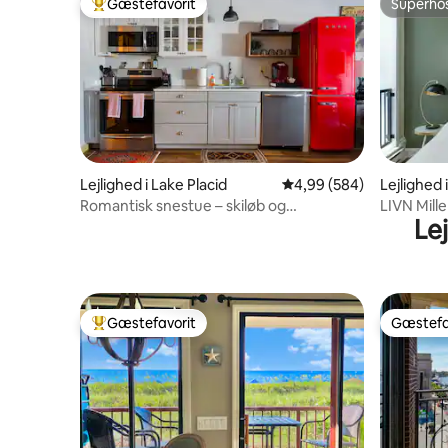
Gæstefavorit
Superho
Bedste gæstefavorit
Superho
Lejlighed i Lake Placid
4,99 ud af 5 i gennemsn
4,99 (584)
Lejlighed 
Romantisk snestue – skiløb og
LIVN Mil
Le
slædehundeudsigt
Chicago 1
Gæstefavorit
Gæstefa
Bedste gæstefavorit
Gæstefa