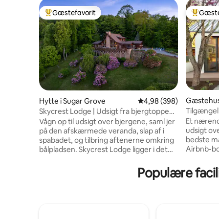
Gæstefavorit
Gæste
Bedste gæstefavorit
Bedste 
Gæstehus 
Hytte i Sugar Grove
4,98 ud af 5 i gennemsn
4,98 (398)
Tilgængel
Skycrest Lodge | Udsigt fra bjergtoppen,
haveoase
spilrum, spabad
Et nærend
Vågn op til udsigt over bjergene, saml jer
udsigt ov
på den afskærmede veranda, slap af i
bedste mad i P
spabadet, og tilbring aftenerne omkring
Airbnb-bol
bålpladsen. Skycrest Lodge ligger i det
- hyppig gæs
naturskønne Sugar Grove, få minutter
Institute 
fra Boones centrum, butikker,
Populære facil
designere
restauranter og basale fornødenheder.
facilitet
Fantastisk til: Familier, vennegrupper,
Rolig NoP
bjergferier Sovepladser: 8 gæster
gaden, få m
Soveværelser: 3 Senge: 1 kingsize-
udstyret k
dobbeltseng, 1 queensize-dobbeltseng, 1