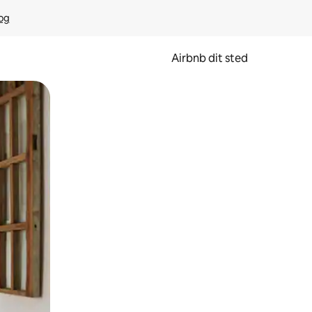
rog
Airbnb dit sted