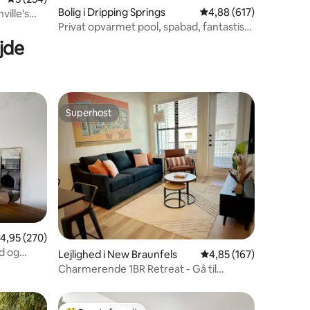
Bolig i Dripping Springs
4,88 ud af 5 i gennems
4,88 (617)
ville's
3 omtaler
Privat opvarmet pool, spabad, fantastisk
udsigt og terrasse
jde
Superhost
Superhost
2 omtaler
,95 ud af 5 i gennemsnitlig bedømmelse, 270 omtaler
4,95 (270)
ad og
Lejlighed i New Braunfels
4,85 ud af 5 i gennems
4,85 (167)
own
Charmerende 1BR Retreat - Gå til
Gruene Hall, Upsca