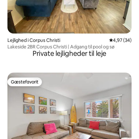
Lejlighed i Corpus Christi
4,97 ud af 5 
4,97 (34)
Lakeside 2BR Corpus Christi | Adgang til pool og sø
Private lejligheder til leje
Gæstefavorit
Gæstefavorit