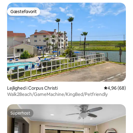
Gæstefavorit
Gæstefavorit
Lejlighed i Corpus Christi
4,96 ud af 5 
4,96 (68)
Walk2Beach/GameMachine/KingBed/Petfriendly
Superhost
Superhost