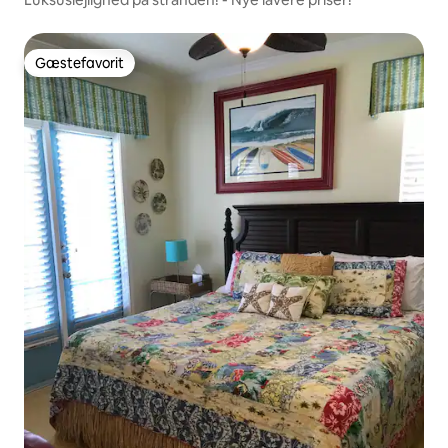
Gæstefavorit
Gæstefavorit