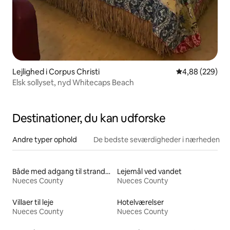
Lejlighed i Corpus Christi
4,88 ud af 5 i
4,88 (229)
Elsk sollyset, nyd Whitecaps Beach
Destinationer, du kan udforske
Andre typer ophold
De bedste seværdigheder i nærheden
Både med adgang til stranden til leje
Lejemål ved vandet
Nueces County
Nueces County
Villaer til leje
Hotelværelser
Nueces County
Nueces County