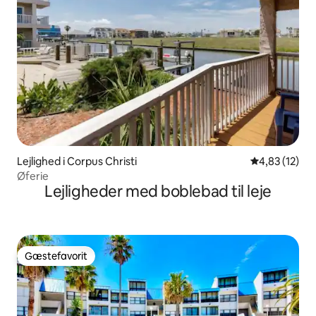
Lejlighed i Corpus Christi
4,83 ud af 5 
4,83 (12)
Øferie
Lejligheder med boblebad til leje
Gæstefavorit
Gæstefavorit