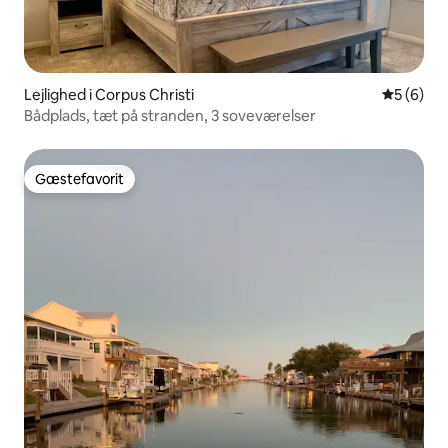
Lejlighed i Corpus Christi
5 ud af 5
5 (6)
Bådplads, tæt på stranden, 3 soveværelser
Gæstefavorit
Gæstefavorit