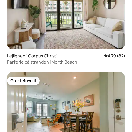
Lejlighed i Corpus Christi
4,79 ud af 5 
4,79 (82)
Parferie på stranden i North Beach
Gæstefavorit
Gæstefavorit