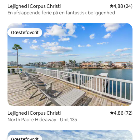
Lejlighed i Corpus Christi
4,88 ud af 5 
4,88 (24)
En afslappende ferie på en fantastisk beliggenhed
Gæstefavorit
Gæstefavorit
Lejlighed i Corpus Christi
4,86 ud af 5 
4,86 (72)
North Padre Hideaway - Unit 135
Gæstefavorit