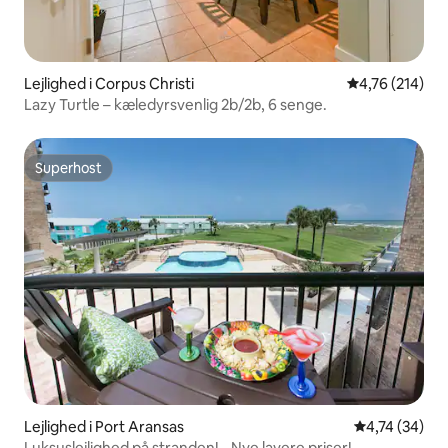
Lejlighed i Corpus Christi
4,76 ud af 5 i
4,76 (214)
Lazy Turtle – kæledyrsvenlig 2b/2b, 6 senge.
Superhost
Superhost
Lejlighed i Port Aransas
4,74 ud af 5 
4,74 (34)
Luksuslejlighed på stranden! - Nye lavere priser!