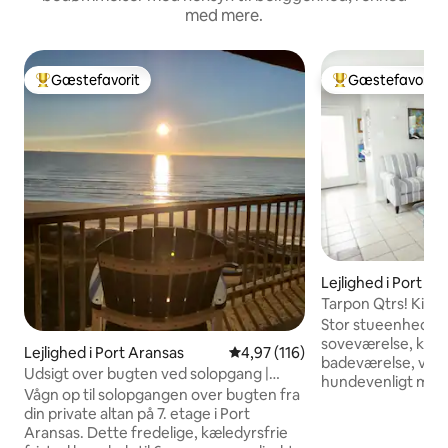
med mere.
Gæstefavorit
Gæstefavorit
Bedste gæstefavorit
Bedste gæstefavo
Lejlighed i Port Ar
Tarpon Qtrs! King 
stranden
Stor stueenhed i s
soveværelse, king
Lejlighed i Port Aransas
4,97 ud af 5 i gennemsnitlig b
4,97 (116)
badeværelse, vaske
Udsigt over bugten ved solopgang |
hundevenligt med
Altan ved stranden + strandpromenade
Vågn op til solopgangen over bugten fra
dollars per nat per
din private altan på 7. etage i Port
stranden, til fods e
Aransas. Dette fredelige, kæledyrsfrie
møbleret i tropisk