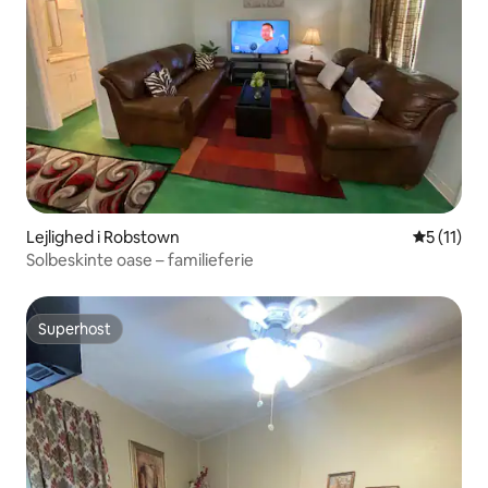
Lejlighed i Robstown
5 ud af 5
5 (11)
Solbeskinte oase – familieferie
Superhost
Superhost