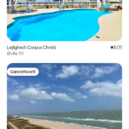
Lejlighed i Corpus Christi
5 ud af 5
5 (7)
Øvilla 111
Gæstefavorit
Gæstefavorit