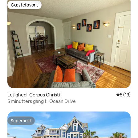
Gæstefavorit
Gæstefavorit
Lejlighed i Corpus Christi
5 ud af 5 
5 (13)
5 minutters gang til Ocean Drive
Superhost
Superhost