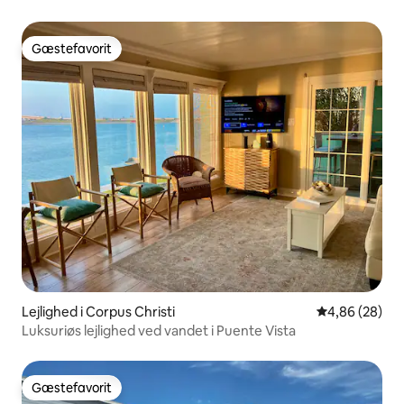
Gæstefavorit
Gæstefavorit
Lejlighed i Corpus Christi
4,86 ud af 5 
4,86 (28)
Luksuriøs lejlighed ved vandet i Puente Vista
Gæstefavorit
Gæstefavorit