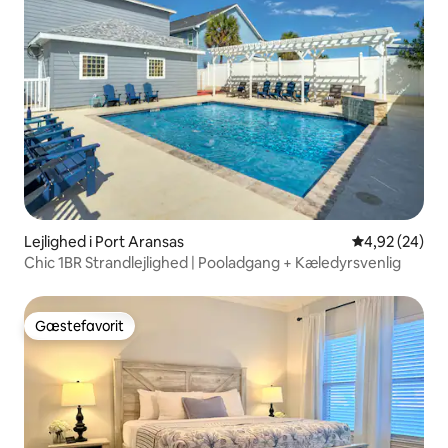
Lejlighed i Port Aransas
4,92 ud af 5 
4,92 (24)
Chic 1BR Strandlejlighed | Pooladgang + Kæledyrsvenlig
Gæstefavorit
Gæstefavorit