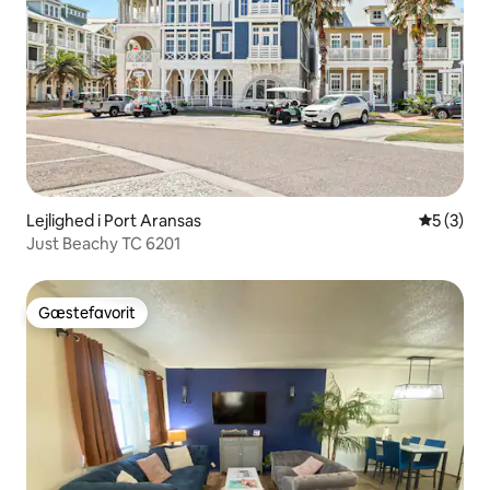
Lejlighed i Port Aransas
5 ud af 5
5 (3)
Just Beachy TC 6201
Gæstefavorit
Gæstefavorit