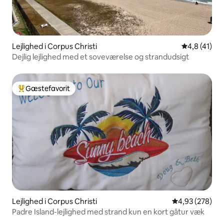
Lejlighed i Corpus Christi
4,8 ud af 5 
4,8 (41)
Dejlig lejlighed med et soveværelse og strandudsigt
Gæstefavorit
Bedste gæstefavorit
Lejlighed i Corpus Christi
4,93 ud af 5 i
4,93 (278)
Padre Island-lejlighed med strand kun en kort gåtur væk