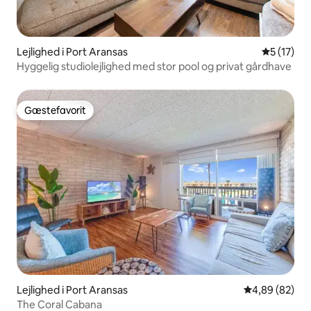
Lejlighed i Port Aransas
5 ud af 5 
5 (17)
Hyggelig studiolejlighed med stor pool og privat gårdhave
Gæstefavorit
Gæstefavorit
Lejlighed i Port Aransas
4,89 ud af 5 
4,89 (82)
The Coral Cabana