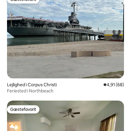
Gæstefavorit
Lejlighed i Corpus Christi
4,91 ud af 5 
4,91 (68)
Feriested i Northbeach
Gæstefavorit
Gæstefavorit