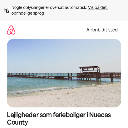
Gå
Nogle oplysninger er oversat automatisk. 
Vis på det 
videre
oprindelige sprog
til
indhold
Airbnb dit sted
Lejligheder som ferieboliger i Nueces
County