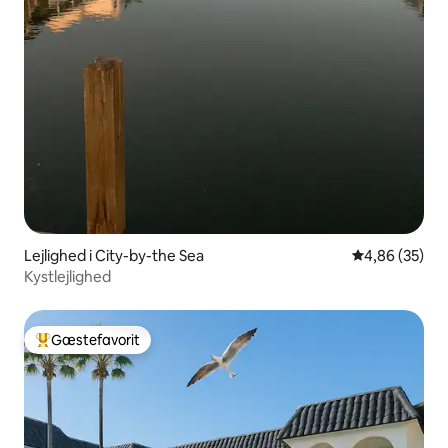
Lejlighed i City-by-the Sea
4,86 ud af 5 
4,86 (35)
Kystlejlighed
Gæstefavorit
Bedste gæstefavorit