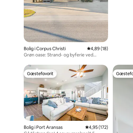
Bolig i Corpus Christi
4,89 ud af 5 i gennem
4,89 (18)
Grøn oase: Strand- og byferie ved
Harbor Bridge
Gæstefavorit
Gæstefa
Gæstefavorit
Gæstefa
Bolig i Port Aransas
4,95 ud af 5 i gennems
4,95 (172)