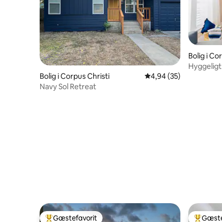
Bolig i Co
Hyggeligt
Bolig i Corpus Christi
4,94 ud af 5 i gennem
4,94 (35)
Navy Sol Retreat
Gæstefavorit
Gæste