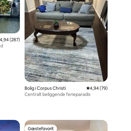
4 omtaler
,94 ud af 5 i gennemsnitlig bedømmelse, 287 omtaler
4,94 (287)
nd
Bolig i Corpus Christi
4,94 ud af 5 i gennem
4,94 (79)
Centralt beliggende ferieparadis
Gæstefavorit