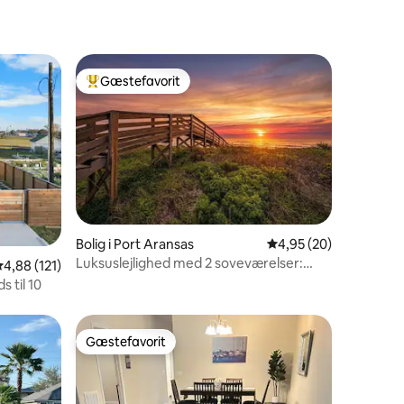
Gæstefavorit
Bedste gæstefavorit
Bolig i Port Aransas
4,95 ud af 5 i gennem
4,95 (20)
Luksuslejlighed med 2 soveværelser:
6 omtaler
,88 ud af 5 i gennemsnitlig bedømmelse, 121 omtaler
4,88 (121)
promenade + terrasse på 3. sal
s til 10
Gæstefavorit
Gæstefavorit