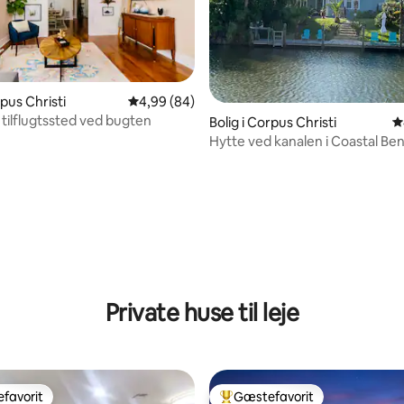
rpus Christi
4,99 ud af 5 i gennemsnitlig bedømmelse, 8
4,99 (84)
 tilflugtssted ved bugten
Bolig i Corpus Christi
4
snitlig bedømmelse, 35 omtaler
Hytte ved kanalen i Coastal Be
Private huse til leje
favorit
Gæstefavorit