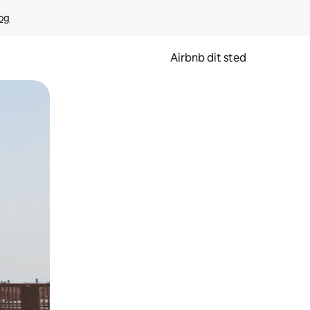
rog
Airbnb dit sted