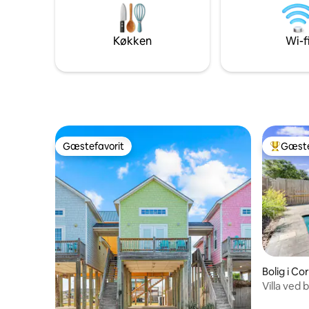
prøve lykken med at fange krabber. Mit
(caféer, 
håb er at gøre dette sted til et hjem væk
fra hjemmet. Tilladelse# 2022-195692
Køkken
Wi-f
Gæstefavorit
Gæste
Gæstefavorit
Bedste 
Bolig i Co
Villa ved