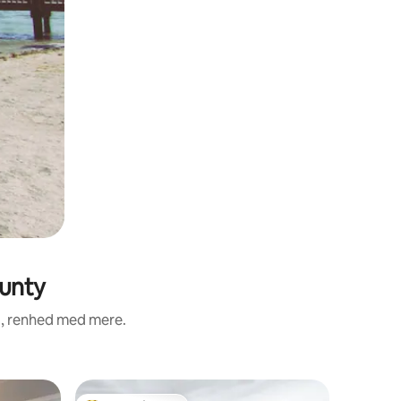
ounty
d, renhed med mere.
Bolig i C