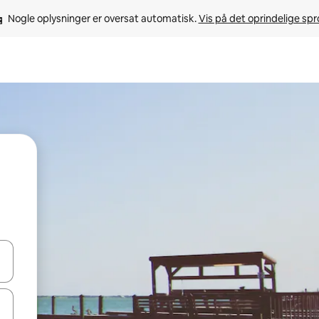
Nogle oplysninger er oversat automatisk. 
Vis på det oprindelige sp
 med piletasterne op og ned eller se mere ved at trykke eller stryge.