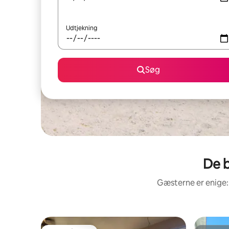
Udtjekning
Søg
De b
Gæsterne er enige: