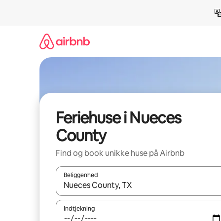
Gå
videre
til
indhold
Feriehuse i Nueces
County
Find og book unikke huse på Airbnb
Beliggenhed
Når resultaterne er tilgængelige, skal du navigere
Indtjekning