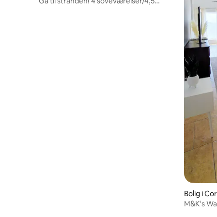
Gå til stranden! 4 soveværelser/4,5
badeværelser! Fælles pool!
Bolig i Co
M&K's Wa