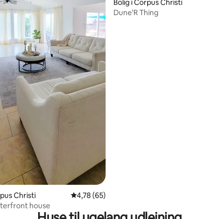
Bolig i Corpus Christi
Dune'R Thing
rpus Christi
4,78 ud af 5 i gennemsnitlig bedømmelse, 6
4,78 (65)
terfront house
Huse til ugelang udlejning