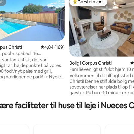
st
Gæstefavorit
st
Bedste gæstefavorit
rpus Christi
4,84 ud af 5 i gennemsnitlig bedømmelse, 16
4,84 (169)
pool + spabad | 16
ser | 5 soveværelser
var fantastisk, det var
itlig bedømmelse, 566 omtaler
Bolig i Corpus Christi
4
igt talt højdepunktet på vores
Familievenligt stilfuldt hjem 10
til strande
Velkommen til dit tilflugtssted 
 nærliggende park! ☞ Nyd en
Christi! Denne stilfulde bolig m
og boblebad! ☞ Terrasse
soveværelser har plads til op til
rs køkken + grill + spisning ☞
gæster. På bare 10 minutter ka
egnet baggård +
slappe af på stranden, men d
nlig* tjek venligst dine
re faciliteter til huse til leje i Nueces
vil du nyde åbne opholdsrum m
te med
til at slappe af og slappe af. Nyd
seng + badekar ☞ →
udstyret køkken til madlavnin
shus (3 biler) ☞ Indendørs
adgang til lokale favoritter: spi
 287 Mbps wi-fi ☞ 5 Smart-tv'er
dagligvarer, strand. Uanset om 
er → nord + Whitecap Beach ⛱
for sol og sand, familietid eller 
er → + DT Corpus Christi