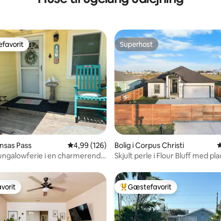
favorit
Superhost
gæstefavorit
Superhost
nitlig bedømmelse, 149 omtaler
ansas Pass
4,99 ud af 5 i gennemsnitlig bedømmelse, 12
4,99 (126)
Bolig i Corpus Christi
4
ungalowferie i en charmerende
Skjult perle i Flour Bluff med plad
vorit
Gæstefavorit
vorit
Bedste gæstefavorit