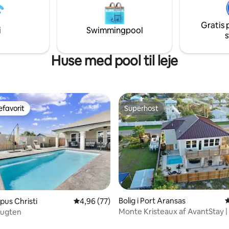
stille ferie, giver denne bolig di
spisning, shopping
bedste af Corpus Christi i komfo
Gratis 
i
Swimmingpool
s
Huse med pool til leje
favorit
Superhost
gæstefavorit
Superhost
Bolig i Port Aransas
4
rpus Christi
4,96 ud af 5 i gennemsnitlig bedømmelse, 7
4,96 (77)
Monte Kristeaux af AvantStay | 
 bugten
pool