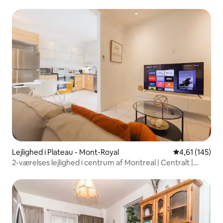
Lejlighed i Plateau - Mont-Royal
4,61 ud af 5 i
4,61 (145)
2-værelses lejlighed i centrum af Montreal | Centralt |
Moderne