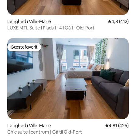
Lejlighed i Ville-Marie
4,8 ud af 5 i
4,8 (412)
LUXE MTL Suite l Plads til 4 l Gå til Old-Port
Gæstefavorit
Gæstefavorit
Lejlighed i Ville-Marie
4,81 ud af 5 i
4,81 (426)
Chic suite i centrum | Gå til Old-Port