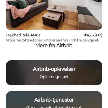
Lejlighed i Ville-Marie
4,76 ud af 5 i
4,76 (417)
Moderne loftslejlighed i Montreal l få skridt fra den gamle
Mere fra Airbnb
havn
Airbnb-oplevelser
Oplev noget nyt
Airbnb-tjenester
Gør dit ophold til noget særligt