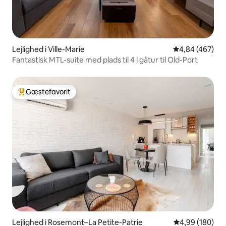
Lejlighed i Ville-Marie
4,84 ud af 5 i
4,84 (467)
Fantastisk MTL-suite med plads til 4 l gåtur til Old-Port
Gæstefavorit
Bedste gæstefavorit
Lejlighed i Rosemont–La Petite-Patrie
4,99 ud af 5 i
4,99 (180)