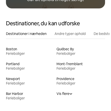
Destinationer, du kan udforske
Destinationer i nærheden
Andre typer ophold
De bedste
Boston
Québec By
Ferieboliger
Ferieboliger
Portland
Mont-Tremblant
Ferieboliger
Ferieboliger
Newport
Providence
Ferieboliger
Ferieboliger
Bar Harbor
Vis flere
Ferieboliger