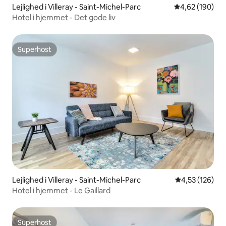
Lejlighed i Villeray - Saint-Michel-Parc
4,62 ud af 5 i
4,62 (190)
Hotel i hjemmet - Det gode liv
Superhost
Superhost
Lejlighed i Villeray - Saint-Michel-Parc
4,53 ud af 5 i
4,53 (126)
Hotel i hjemmet - Le Gaillard
Superhost