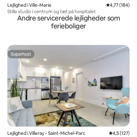
Lejlighed i Ville-Marie
4,77 ud af 5 i
4,77 (184)
Stille studio i centrum og tæt på hospitalet
Andre servicerede lejligheder som
ferieboliger
Superhost
Superhost
Lejlighed i Villeray - Saint-Michel-Parc
4,5 ud af 5 i
4,5 (127)