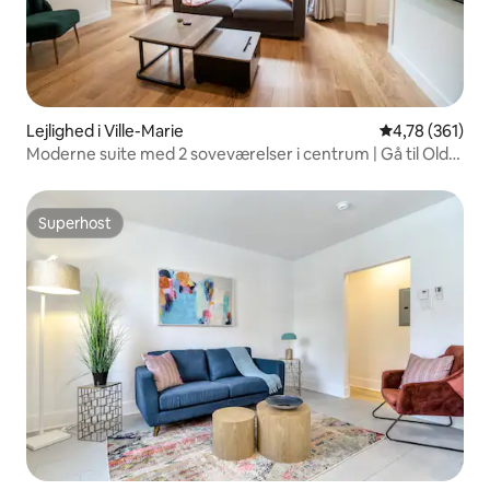
Lejlighed i Ville-Marie
4,78 ud af 5 i
4,78 (361)
Moderne suite med 2 soveværelser i centrum | Gå til Old-
Port
Superhost
Superhost