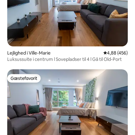
Lejlighed i Ville-Marie
4,88 ud af 5 i
4,88 (456)
Luksussuite i centrum l Sovepladser til 4 l Gå til Old-Port
Gæstefavorit
Gæstefavorit