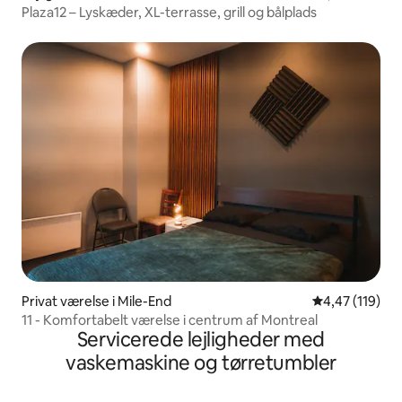
Plaza12 – Lyskæder, XL-terrasse, grill og bålplads
Privat værelse i Mile-End
4,47 ud af 5 i
4,47 (119)
11 - Komfortabelt værelse i centrum af Montreal
Servicerede lejligheder med
vaskemaskine og tørretumbler