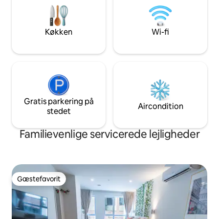
dedikeret arbejdsområde til digitale
fuldt udstyret køk
nomader. ✅ 14 minutter til downtown
opvarmede strålegu
Montreal – perfekt til koncerter,
stuen og sovevær
Køkken
Wi-fi
festivaler, natteliv.
Gratis parkering på
Aircondition
stedet
Familievenlige servicerede lejligheder
Gæstefavorit
Gæstefavorit