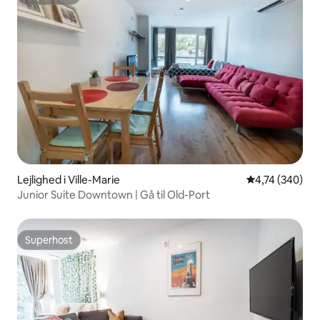
Superhost
Lejlighed i Ville-Marie
4,74 ud af 5 i
4,74 (340)
Junior Suite Downtown | Gå til Old-Port
Superhost
Superhost