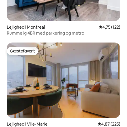
Lejlighed i Montreal
4,75 ud af 5 i
4,75 (122)
Rummelig 4BR med parkering og metro
Gæstefavorit
Gæstefavorit
Lejlighed i Ville-Marie
4,87 ud af 5 i
4,87 (225)