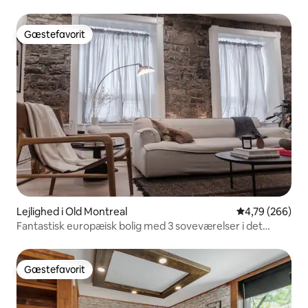
Gæstefavorit
Gæstefavorit
Lejlighed i Old Montreal
4,79 ud af 5 i
4,79 (266)
Fantastisk europæisk bolig med 3 soveværelser i det
gamle Montreal
Gæstefavorit
Gæstefavorit