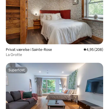
Privat værelse i Sainte-Rose
4,95 ud af 5 i
4,95 (208)
La Grotte
Superhost
Superhost