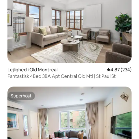
Lejlighed i Old Montreal
4,87 ud af 5 i
4,87 (234)
Fantastisk 4Bed 3BA Apt Central Old Mtl | St Paul St
Superhost
Superhost