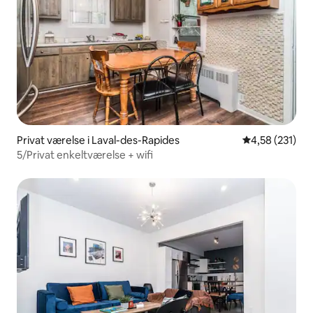
Privat værelse i Laval-des-Rapides
4,58 ud af 5 i
4,58 (231)
5/Privat enkeltværelse + wifi