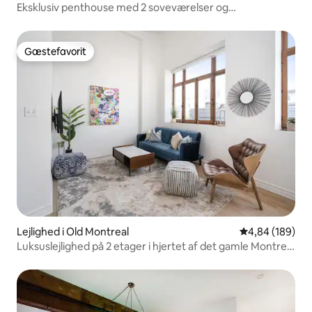
Eksklusiv penthouse med 2 soveværelser og
panoramaudsigt
Gæstefavorit
Gæstefavorit
Lejlighed i Old Montreal
4,84 ud af 5 i
4,84 (189)
Luksuslejlighed på 2 etager i hjertet af det gamle Montreal
| St Paul St |