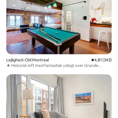
Lejlighed i Old Montreal
4,81 ud af 5 i
4,81 (343)
★ Historisk loft med fantastisk udsigt over Grande
Roue★