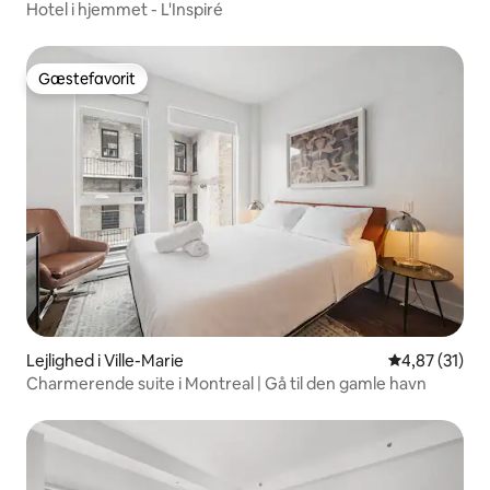
Hotel i hjemmet - L'Inspiré
Gæstefavorit
Gæstefavorit
Lejlighed i Ville-Marie
4,87 ud af 5 
4,87 (31)
Charmerende suite i Montreal | Gå til den gamle havn