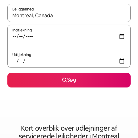
Beliggenhed
Når resultaterne er tilgængelige, skal du navigere med piletaste
Indtjekning
Udtjekning
Søg
Kort overblik over udlejninger af
servicerede lejligheder i Montreal