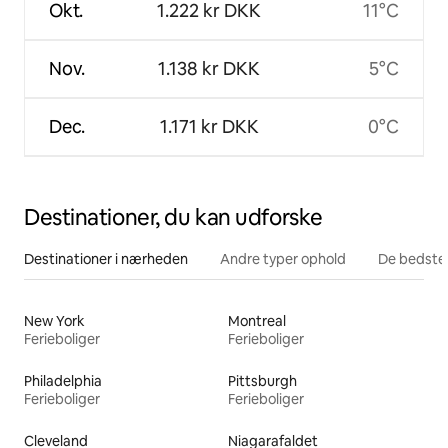
Okt.
1.222 kr DKK
11°C
Nov.
1.138 kr DKK
5°C
Dec.
1.171 kr DKK
0°C
Destinationer, du kan udforske
Destinationer i nærheden
Andre typer ophold
De bedste
New York
Montreal
Ferieboliger
Ferieboliger
Philadelphia
Pittsburgh
Ferieboliger
Ferieboliger
Cleveland
Niagarafaldet