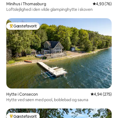
Minihus i Thomasburg
4,93 ud af 5 
4,93 (76)
Loftslejlighed i den vilde glampinghytte i skoven
Gæstefavorit
Bedste gæstefavorit
Hytte i Consecon
4,94 ud af 5 i
4,94 (275)
Hytte ved søen med pool, boblebad og sauna
Gæstefavorit