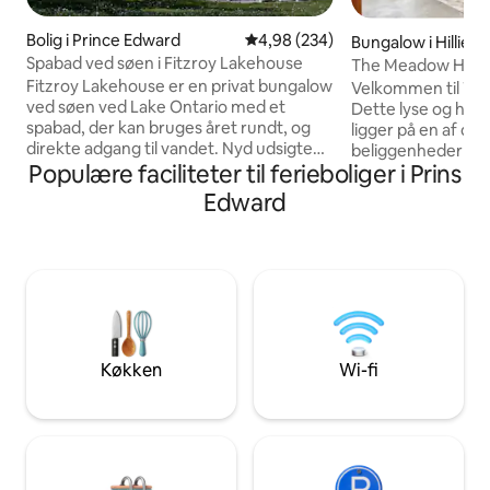
Bolig i Prince Edward
4,98 ud af 5 i gennemsnitlig be
4,98 (234)
Bungalow i Hillier
Spabad ved søen i Fitzroy Lakehouse
The Meadow House
County Modern
Fitzroy Lakehouse er en privat bungalow
Velkommen til Th
ved søen ved Lake Ontario med et
Dette lyse og hy
spabad, der kan bruges året rundt, og
ligger på en af de
direkte adgang til vandet. Nyd udsigten
beliggenheder i P
Populære faciliteter til ferieboliger i Prins
over søen fra det primære
Vi tilbyder den lu
opholdsområde og det primære
fortjener, så du vir
Edward
soveværelse samt en 60 meter lang
Beliggende blandt
privat klippe med trapper, der er åben
bryggerier, restau
fra valentinsdag til Thanksgiving. Få
en hurtig køretur el
minutter fra Prince Edward County
Wellington og Dra
vingårde og Consecon, med hurtig
vores gæster nemt
Starlink internet, dedikeret arbejdsplads,
amtet har at byde på. Du kan se
bålplads, legeplads til børn og oplader til
billeder @theme
elbil. Ideel til familier, par og
Licensnummer ST
Køkken
Wi-fi
fjernarbejdere, der søger privatliv og
udsigt.