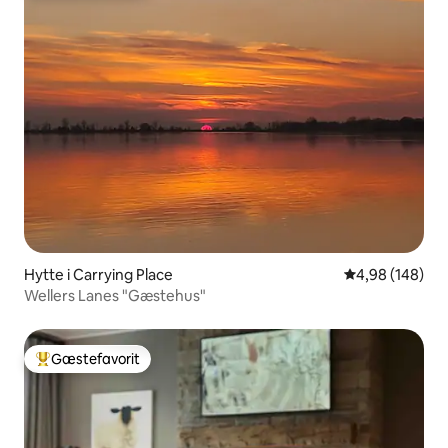
Hytte i Carrying Place
4,98 ud af 5 i
4,98 (148)
Wellers Lanes "Gæstehus"
Gæstefavorit
Bedste gæstefavorit