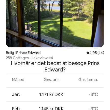
Bolig i Prince Edward
4,95 ud af 5 
4,95 (44)
258 Cottages - Lakeview #4
Hvornår er det bedst at besøge Prins
Edward?
Måned
Gns. pris
Gns. temp.
Jan.
1.171 kr DKK
-3°C
Feb.
1.145 kr DKK
-3°C