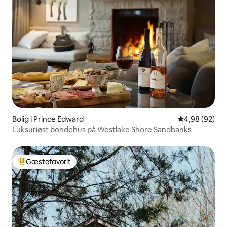
Bolig i Prince Edward
4,98 ud af 5 
4,98 (92)
Luksuriøst bondehus på Westlake Shore Sandbanks
Gæstefavorit
Bedste gæstefavorit