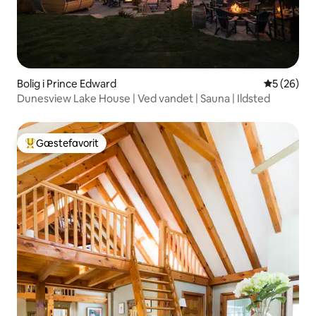
Bolig i Prince Edward
5 ud af 5 
5 (26)
Dunesview Lake House | Ved vandet | Sauna | Ildsted
Gæstefavorit
Bedste gæstefavorit