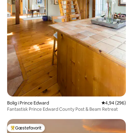
Bolig i Prince Edward
4,94 ud af 5 i
4,94 (296)
Fantastisk Prince Edward County Post & Beam Retreat
Gæstefavorit
Bedste gæstefavorit