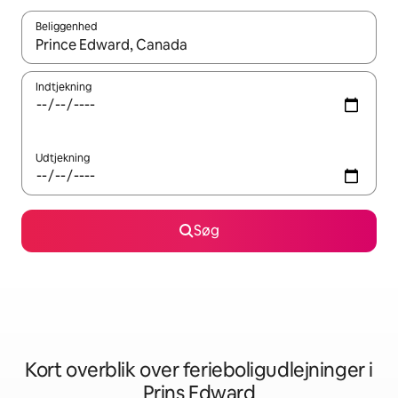
Beliggenhed
Når resultaterne er tilgængelige, skal du navigere med piletaste
Indtjekning
Udtjekning
Søg
Kort overblik over ferieboligudlejninger i
Prins Edward