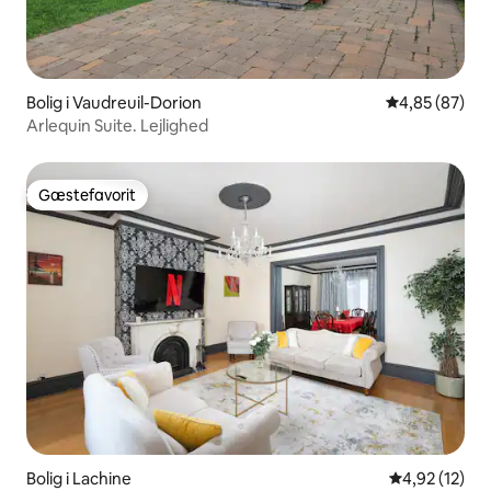
Bolig i Vaudreuil-Dorion
4,85 ud af 5 
4,85 (87)
Arlequin Suite. Lejlighed
Gæstefavorit
Gæstefavorit
Bolig i Lachine
4,92 ud af 5 
4,92 (12)