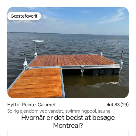
Gæstefavorit
Gæstefavorit
Hytte i Pointe-Calumet
4,83 ud af 5 
4,83 (29)
Solrig ejendom ved vandet, swimmingpool, sauna
Hvornår er det bedst at besøge
Montreal?