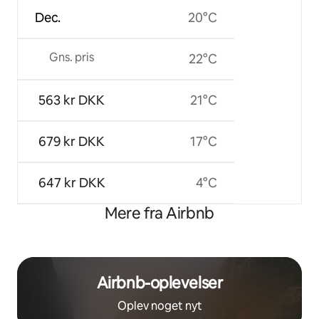
Dec.
20°C
Gns. pris
22°C
563 kr DKK
21°C
679 kr DKK
17°C
647 kr DKK
4°C
Mere fra Airbnb
Airbnb-oplevelser
Oplev noget nyt