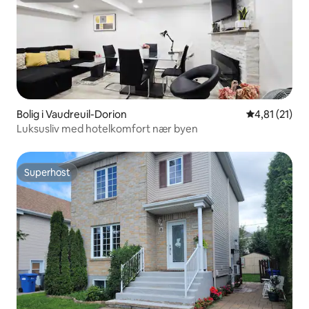
Bolig i Vaudreuil-Dorion
4,81 ud af 5
4,81 (21)
Luksusliv med hotelkomfort nær byen
Superhost
Superhost