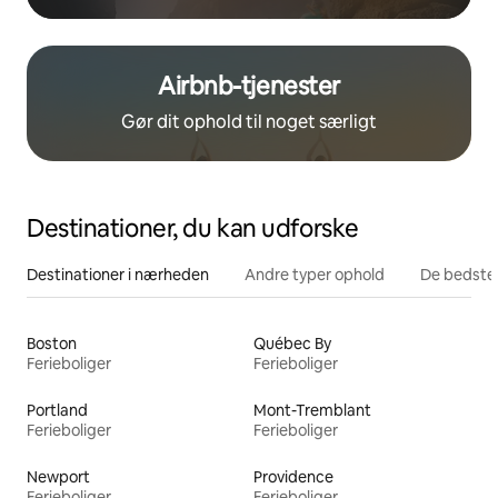
Airbnb-tjenester
Gør dit ophold til noget særligt
Destinationer, du kan udforske
Destinationer i nærheden
Andre typer ophold
De bedste
Boston
Québec By
Ferieboliger
Ferieboliger
Portland
Mont-Tremblant
Ferieboliger
Ferieboliger
Newport
Providence
Ferieboliger
Ferieboliger