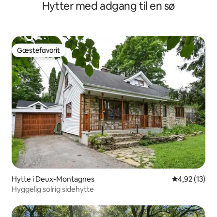
Hytter med adgang til en sø
Gæstefavorit
Gæstefavorit
Hytte i Deux-Montagnes
4,92 ud af 5 
4,92 (13)
Hyggelig solrig sidehytte