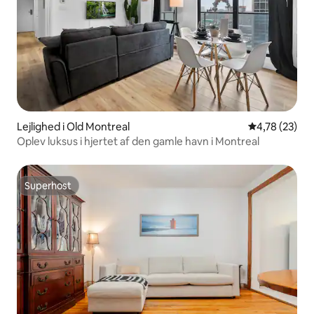
Lejlighed i Old Montreal
4,78 ud af 5 
4,78 (23)
Oplev luksus i hjertet af den gamle havn i Montreal
Superhost
Superhost