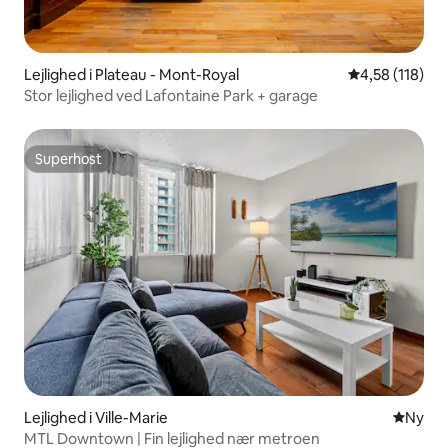
Lejlighed i Plateau - Mont-Royal
4,58 ud af 5 i
4,58 (118)
Stor lejlighed ved Lafontaine Park + garage
Superhost
Superhost
Lejlighed i Ville-Marie
Nyt ove
Ny
MTL Downtown | Fin lejlighed nær metroen