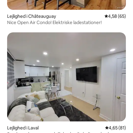
Lejlighed i Châteauguay
4,58 ud af 5 
4,58 (65)
Nice Open Air Condo! Elektriske ladestationer!
Lejlighed i Laval
4,65 ud af 5 
4,65 (81)