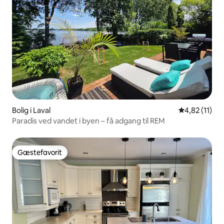
Bolig i Laval
4,82 ud af 5
4,82 (11)
Paradis ved vandet i byen – få adgang til REM
Gæstefavorit
Gæstefavorit