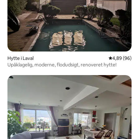
Hytte i Laval
4,89 ud af 5 
4,89 (96)
Upåklagelig, moderne, flodudsigt, renoveret hytte!