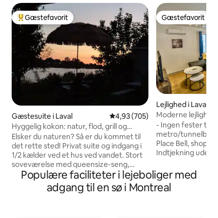
Gæstefavorit
Gæstefavorit
Bedste gæstefavorit
Gæstefavorit
Lejlighed i Laval-
s
Moderne lejlighed
Gæstesuite i Laval
4,93 ud af 5 i gennemsnitlig be
4,93 (705)
Gratis parkering
- Ingen fester tilla
Hyggelig kokon: natur, flod, grill og
metro/tunnelbane,
parkering
Elsker du naturen? Så er du kommet til
Place Bell, shoppin
det rette sted! Privat suite og indgang i
Indtjekning uden 
1/2 kælder ved et hus ved vandet. Stort
lejlighed, solrig, r
soveværelse med queensize-seng,
tommer 4K smart-
Populære faciliteter i lejeboliger med
hyggelig stue og tekøkken kun til lette
Youtube... - Skri
måltider. Overdækket terrasse til
adgang til en sø i Montreal
stol - Fuldt udsty
rygning og grill, parkering ved døren.
køleskab, mikrobø
Adgang til floden... ingen svømning...
opvaskemaskine - Vaskemaskine og
Alle tjenester på 6 minutter i bil, og du er
tørretumbler i boli