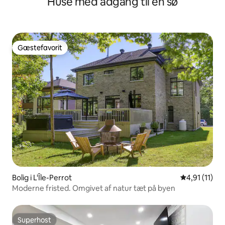
Huse med adgang til en sø
Gæstefavorit
Gæstefavorit
Bolig i L'Île-Perrot
4,91 ud af 5
4,91 (11)
Moderne fristed. Omgivet af natur tæt på byen
Superhost
Superhost