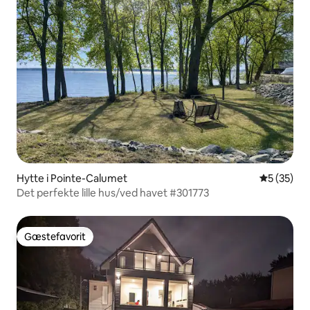
Hytte i Pointe-Calumet
5 ud af 5 
5 (35)
Det perfekte lille hus/ved havet #301773
Gæstefavorit
Gæstefavorit