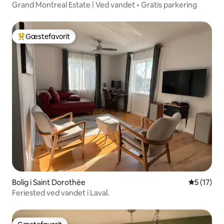
Grand Montreal Estate | Ved vandet • Gratis parkering
Gæstefavorit
Bedste gæstefavorit
Bolig i Saint Dorothée
5 ud af 5 
5 (17)
Feriested ved vandet i Laval.