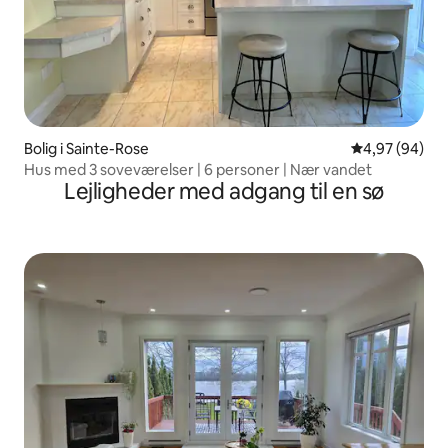
Bolig i Sainte-Rose
4,97 ud af 5 
4,97 (94)
Hus med 3 soveværelser | 6 personer | Nær vandet
Lejligheder med adgang til en sø