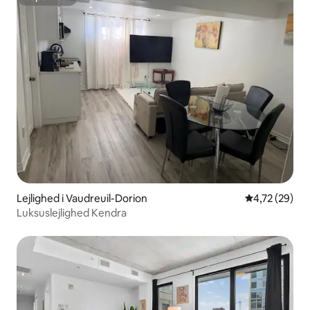
Superhost
Lejlighed i Vaudreuil-Dorion
4,72 ud af 5 
4,72 (29)
Luksuslejlighed Kendra