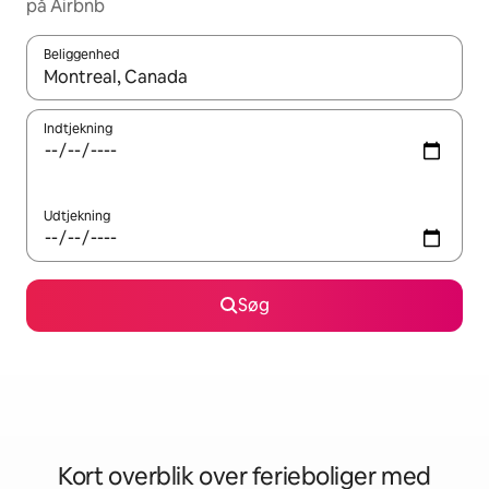
på Airbnb
Beliggenhed
Når resultaterne er tilgængelige, skal du navigere med piletaste
Indtjekning
Udtjekning
Søg
Kort overblik over ferieboliger med