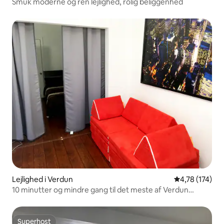
Smuk moderne og ren lejlighed, rolig beliggenhed
Lejlighed i Verdun
4,78 ud af 5 i
4,78 (174)
10 minutter og mindre gang til det meste af Verdun
garanteret
Superhost