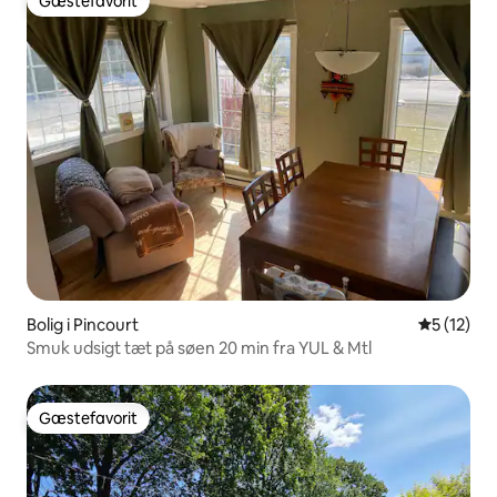
Gæstefavorit
Gæstefavorit
Bolig i Pincourt
5 ud af 5 
5 (12)
Smuk udsigt tæt på søen 20 min fra YUL & Mtl
Gæstefavorit
Gæstefavorit