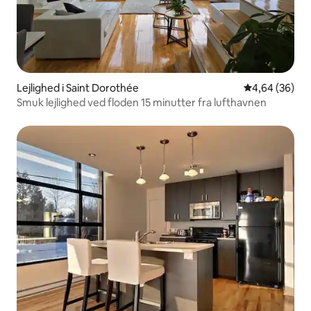
Lejlighed i Saint Dorothée
4,64 ud af 5 
4,64 (36)
Smuk lejlighed ved floden 15 minutter fra lufthavnen