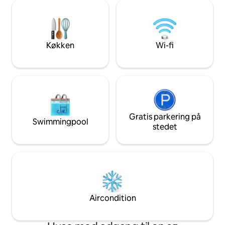
ca. 35 minutter fra Downtown Montréal.
parkering og grati
Charmerende gammel bydel : Vieux
Aircondition og l
Terrebonne med restos , pub , café 8
filter - Stille områ
minutter i bil. Bus ved døren hver time -
dagligvarer, bus, 
det tager 1 time til 1 time til 30 minutter
Køkken
Wi-fi
til Montreal.
Gratis parkering på
Swimmingpool
stedet
Aircondition