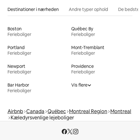
Destinationer i nærheden
Andre typer ophold
De bedste
Boston
Québec By
Ferieboliger
Ferieboliger
Portland
Mont-Tremblant
Ferieboliger
Ferieboliger
Newport
Providence
Ferieboliger
Ferieboliger
Bar Harbor
Vis flere
Ferieboliger
Airbnb
Canada
Québec
Montreal Region
Montreal
Kæledyrsvenlige lejeboliger