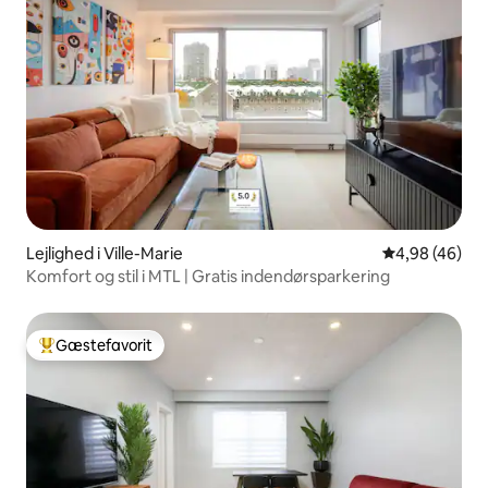
Lejlighed i Ville-Marie
4,98 ud af 5 
4,98 (46)
Komfort og stil i MTL | Gratis indendørsparkering
Gæstefavorit
Bedste gæstefavorit