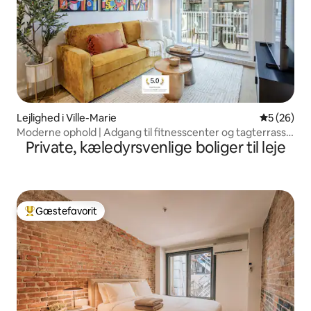
Lejlighed i Ville-Marie
5 ud af 5 
5 (26)
Moderne ophold | Adgang til fitnesscenter og tagterrasse
Private, kæledyrsvenlige boliger til leje
med pool
Gæstefavorit
Bedste gæstefavorit