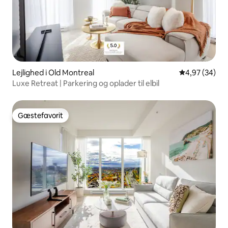
Lejlighed i Old Montreal
4,97 ud af 5 
4,97 (34)
Luxe Retreat | Parkering og oplader til elbil
Gæstefavorit
Gæstefavorit