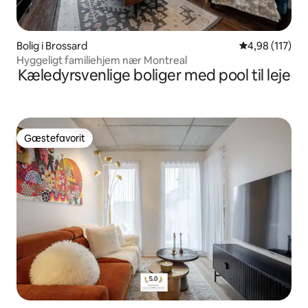
Bolig i Brossard
4,98 ud af 5 i
4,98 (117)
Hyggeligt familiehjem nær Montreal
Kæledyrsvenlige boliger med pool til leje
Gæstefavorit
Gæstefavorit