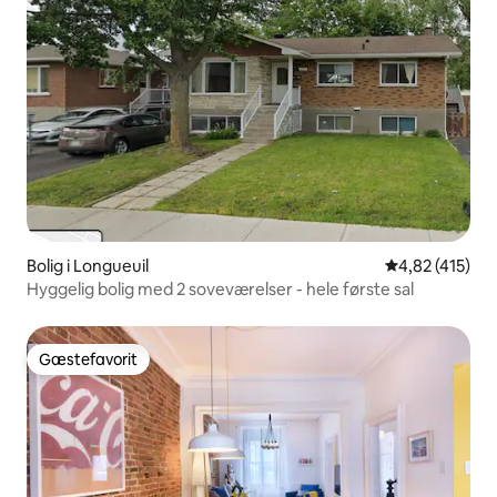
Bolig i Longueuil
4,82 ud af 5 i
4,82 (415)
Hyggelig bolig med 2 soveværelser - hele første sal
Gæstefavorit
Gæstefavorit