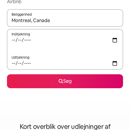
Airbnb
Beliggenhed
Når resultaterne er tilgængelige, skal du navigere med piletaste
Indtjekning
Udtjekning
Søg
Kort overblik over udlejninger af