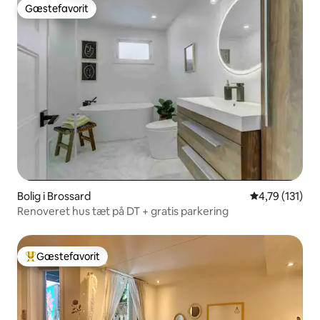
Gæstefavorit
Gæstefavorit
Bolig i Brossard
4,79 ud af 5 
4,79 (131)
Renoveret hus tæt på DT + gratis parkering
Gæstefavorit
Bedste gæstefavorit