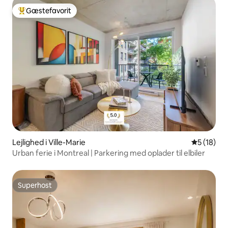
Gæstefavorit
Bedste gæstefavorit
Lejlighed i Ville-Marie
5 ud af 5 
5 (18)
Urban ferie i Montreal | Parkering med oplader til elbiler
Superhost
Superhost