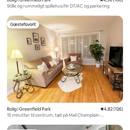
Stille og rummeligt spillehus/Nr DT/AC og parkering
Gæstefavorit
Gæstefavorit
Bolig i Greenfield Park
4,82 ud af 5 i
4,82 (126)
15 minutter til centrum, tæt på Mail Champlain-
indkøbscenter, stille