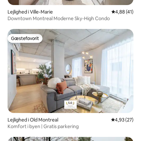
Lejlighed i Ville-Marie
4,88 ud af 5 
4,88 (41)
Downtown Montreal Moderne Sky-High Condo
Gæstefavorit
Gæstefavorit
Lejlighed i Old Montreal
4,93 ud af 5 
4,93 (27)
Komfort i byen | Gratis parkering