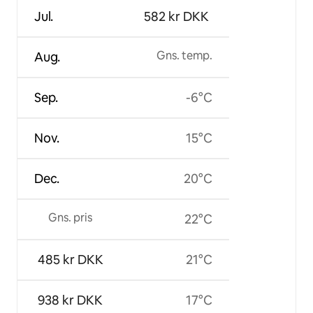
Jul.
582 kr DKK
Gns. temp.
Aug.
Sep.
-6°C
Nov.
15°C
Dec.
20°C
Gns. pris
22°C
485 kr DKK
21°C
938 kr DKK
17°C