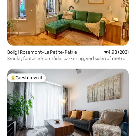
Bolig i Rosemont–La Petite-Patrie
4,98 ud af 5 i
4,98 (203)
Smukt, fantastisk område, parkering, ved siden af metro!
Gæstefavorit
Bedste gæstefavorit