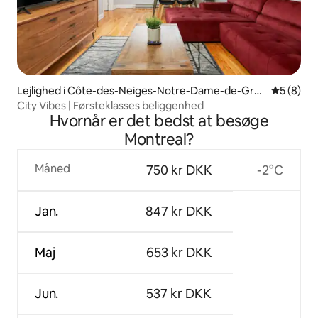
Lejlighed i Côte-des-Neiges-Notre-Dame-de-Grác
5 ud af 5
5 (8)
e
City Vibes | Førsteklasses beliggenhed
Hvornår er det bedst at besøge
Montreal?
Måned
750 kr DKK
-2°C
Jan.
847 kr DKK
Maj
653 kr DKK
Jun.
537 kr DKK