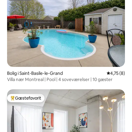
Bolig i Saint-Basile-le-Grand
4,75 ud af 5
4,75 (8)
Villa nær Montreal | Pool | 4 soveværelser | 10 gæster
Gæstefavorit
Bedste gæstefavorit