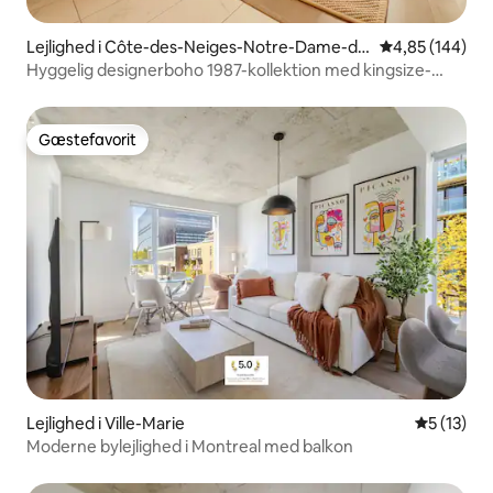
Lejlighed i Côte-des-Neiges-Notre-Dame-de
4,85 ud af 5 i
4,85 (144)
-Gráce
Hyggelig designerboho 1987-kollektion med kingsize-
dobbeltseng
Gæstefavorit
Gæstefavorit
Lejlighed i Ville-Marie
5 ud af 5 
5 (13)
Moderne bylejlighed i Montreal med balkon