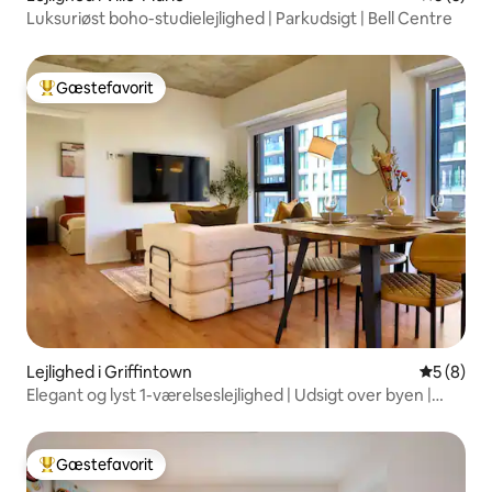
Luksuriøst boho-studielejlighed | Parkudsigt | Bell Centre
Gæstefavorit
Bedste gæstefavorit
Lejlighed i Griffintown
5 ud af 5
5 (8)
Elegant og lyst 1-værelseslejlighed | Udsigt over byen |
Griffintown
Gæstefavorit
Bedste gæstefavorit