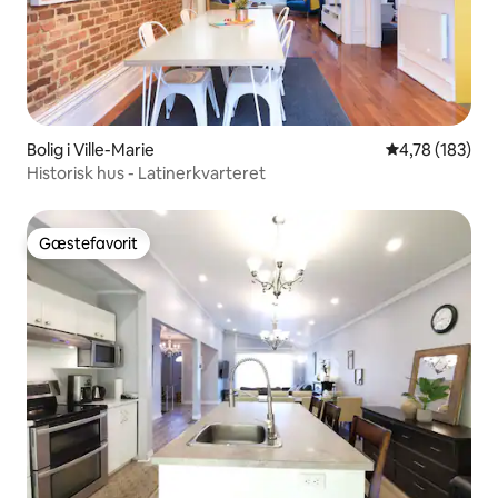
Bolig i Ville-Marie
4,78 ud af 5 i
4,78 (183)
Historisk hus - Latinerkvarteret
Gæstefavorit
Gæstefavorit