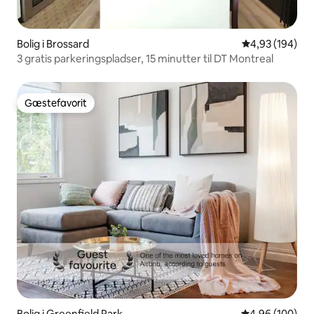
Bolig i Brossard
4,93 ud af 5 i
4,93 (194)
3 gratis parkeringspladser, 15 minutter til DT Montreal
Gæstefavorit
Gæstefavorit
Bolig i Greenfield Park
4,96 ud af 5 i
4,96 (100)