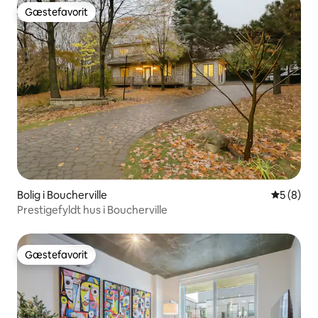
Gæstefavorit
Gæstefavorit
Bolig i Boucherville
5 ud af 5
5 (8)
Prestigefyldt hus i Boucherville
Gæstefavorit
Gæstefavorit