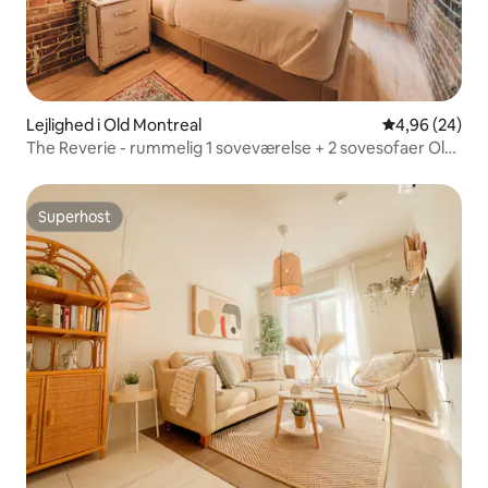
Lejlighed i Old Montreal
4,96 ud af 5 
4,96 (24)
The Reverie - rummelig 1 soveværelse + 2 sovesofaer Old
Port!
Superhost
Superhost