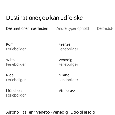
Destinationer, du kan udforske
Destinationer i nærheden
Andre typer ophold
De bedste
Rom
Firenze
Ferieboliger
Ferieboliger
Wien
Venedig
Ferieboliger
Ferieboliger
Nice
Milano
Ferieboliger
Ferieboliger
München
Vis flere
Ferieboliger
Airbnb
Italien
Veneto
Venedig
Lido di Iesolo