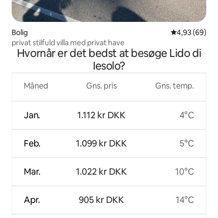
Bolig
4,93 ud af 5 
4,93 (69)
privat stilfuld villa med privat have
Hvornår er det bedst at besøge Lido di
Iesolo?
Måned
Gns. pris
Gns. temp.
Jan.
1.112 kr DKK
4°C
Feb.
1.099 kr DKK
5°C
Mar.
1.022 kr DKK
10°C
Apr.
905 kr DKK
14°C