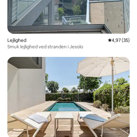
Lejlighed
4,97 ud af 5 
4,97 (35)
Smuk lejlighed ved stranden i Jesolo