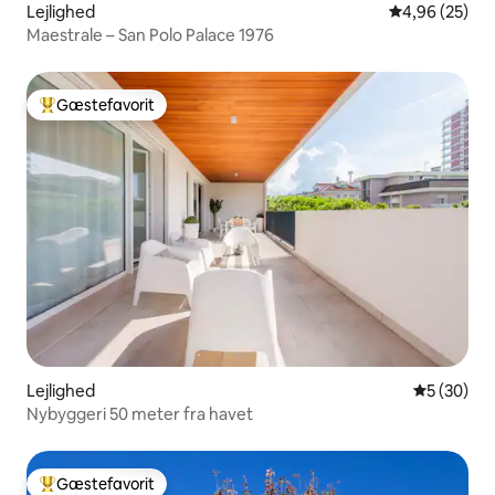
Lejlighed
4,96 ud af 5 
4,96 (25)
Maestrale – San Polo Palace 1976
Gæstefavorit
Bedste gæstefavorit
Lejlighed
5 ud af 5 
5 (30)
Nybyggeri 50 meter fra havet
Gæstefavorit
Bedste gæstefavorit