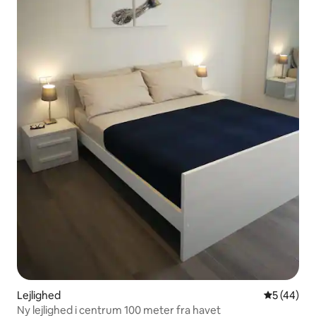
Lejlighed
5 ud af 5 
5 (44)
Ny lejlighed i centrum 100 meter fra havet