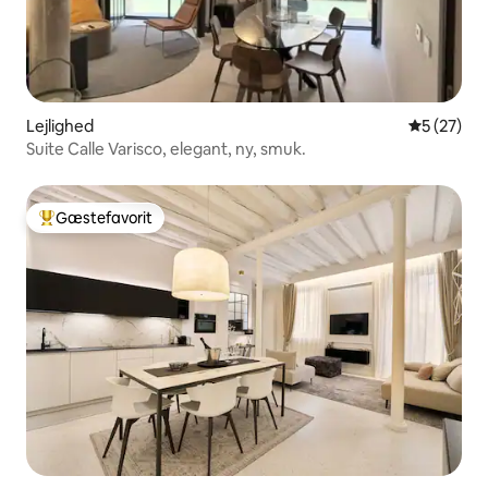
Lejlighed
5 ud af 5 
5 (27)
Suite Calle Varisco, elegant, ny, smuk.
Gæstefavorit
Bedste gæstefavorit