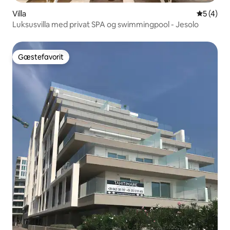
Villa
5 ud af 5
5 (4)
Luksusvilla med privat SPA og swimmingpool - Jesolo
Gæstefavorit
Gæstefavorit