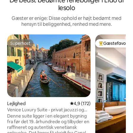
De bedst bedømte ferieboliger i Lido di
Iesolo
Gæster er enige: Disse ophold er højt bedømt med
hensyn til beliggenhed, renhed med mere.
Superhost
Gæstefavorit
Superhost
Bedste gæstefavo
Lejlighed
4,9 ud af 5 i gennemsnitlig b
4,9 (172)
Venice Luxury Suite - privat jacuzzi og
design
Denne suite ligger i en elegant bygning
fra før det 19. århundrede og tilbyder en
raffineret og autentisk venetiansk
oplevelse. Det ligger få skridt fra Canal