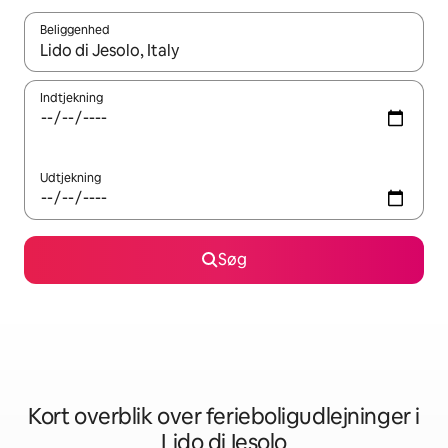
Beliggenhed
Når resultaterne er tilgængelige, skal du navigere med piletaste
Indtjekning
Udtjekning
Søg
Kort overblik over ferieboligudlejninger i
Lido di Iesolo