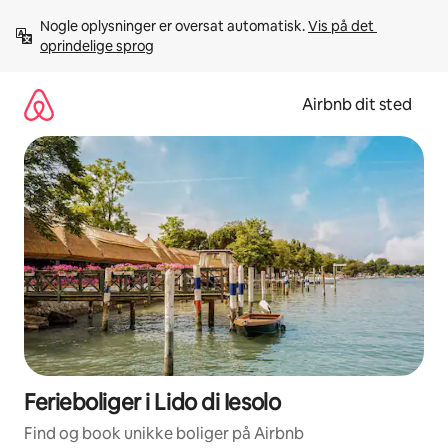
Gå
Nogle oplysninger er oversat automatisk. 
Vis på det 
videre
oprindelige sprog
til
indhold
Airbnb dit sted
Ferieboliger i Lido di Iesolo
Find og book unikke boliger på Airbnb