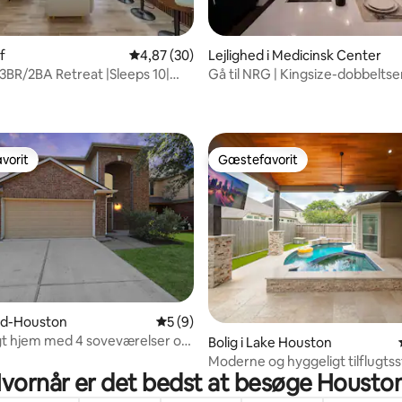
ef
4,87 ud af 5 i gennemsnitlig bedømmelse, 3
4,87 (30)
Lejlighed i Medicinsk Center
BR/2BA Retreat |Sleeps 10|
Gå til NRG | Kingsize-dobbeltse
nitlig bedømmelse, 88 omtaler
Hotspot
Projektorsuite | TMC
vorit
Gæstefavorit
vorit
Gæstefavorit
snitlig bedømmelse, 13 omtaler
ord-Houston
5 ud af 5 i gennemsnitlig bedømmelse, 
5 (9)
t hjem med 4 soveværelser og
Bolig i Lake Houston
Moderne og hyggeligt tilflugts
vornår er det bedst at besøge Housto