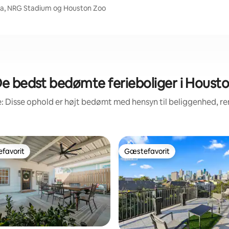
ria, NRG Stadium og Houston Zoo
e bedst bedømte ferieboliger i Houst
: Disse ophold er højt bedømt med hensyn til beliggenhed, 
favorit
Gæstefavorit
gæstefavorit
Gæstefavorit