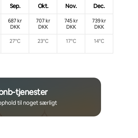
Sep.
Okt.
Nov.
Dec.
687 kr
707 kr
745 kr
739 kr
DKK
DKK
DKK
DKK
27°C
23°C
17°C
14°C
bnb-tjenester
ophold til noget særligt