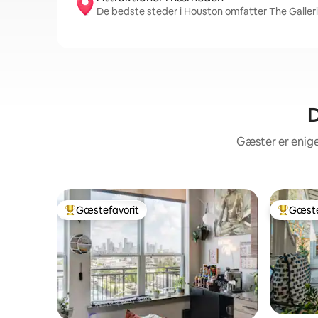
De bedste steder i Houston omfatter The Galle
D
Gæster er enige
Gæstefavorit
Gæste
Bedste gæstefavorit
Bedste 