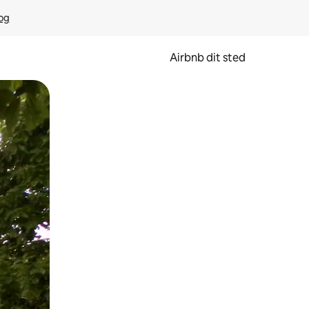
rog
Airbnb dit sted