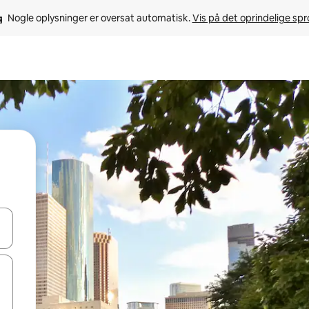
Nogle oplysninger er oversat automatisk. 
Vis på det oprindelige sp
 med piletasterne op og ned eller se mere ved at trykke eller stryge.