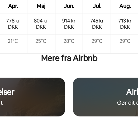
Apr.
Maj
Jun.
Jul.
Aug.
778 kr
804 kr
914 kr
745 kr
713 kr
DKK
DKK
DKK
DKK
DKK
21°C
25°C
28°C
29°C
29°C
Mere fra Airbnb
lser
Air
t
Gør dit 