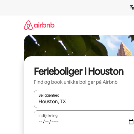
Gå
videre
til
indhold
Ferieboliger i Houston
Find og book unikke boliger på Airbnb
Beliggenhed
Når resultaterne er tilgængelige, skal du navigere
Indtjekning