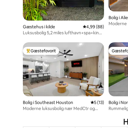
Bolig i Ali
Moderne 3
Gæstehus i kilde
4,99 ud af 5 i gennems
4,99 (88)
Houston 
Luksusbolig 5,2 miles lufthavn+spa+king
size-seng+vaskemaskine+wifi
Gæstefavorit
Gæstefa
Bedste gæstefavorit
Gæstefa
Bolig i Southeast Houston
5 ud af 5 i gennem
5 (13)
Bolig i N
Moderne luksusbolig nær MedCtr og
Rummelig
NRG.
spillerum
H