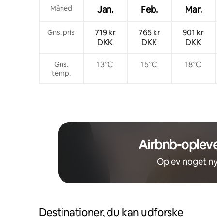
Måned
Jan.
Feb.
Mar.
719 kr
765 kr
901 kr
Gns. pris
DKK
DKK
DKK
13°C
15°C
18°C
Gns.
temp.
Airbnb-opleve
Oplev noget ny
Destinationer, du kan udforske