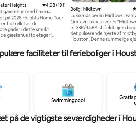
eater Heights
4,98 ud af 5 i gennemsnitlig bedømmelse, 19
4,98 (191)
itlig bedømmelse, 289 omtaler
Bolig i Midtown
4
t gæstehus med have i
Luksuriøs perle i Midtown: Fant
gene
t på 2026 Heights Home Tour
udsigt fra tagterrassen
Omfavn luksus i vores "Midto
er fortryllelse i de
et 3BR/3.5BA stilfuldt hjem beli
te gader i dette smukt
det pulserende hjerte af midt
de gæstehus i to etager i
Houston. Denne rummelige ej
-stil. Denne rummelige
et fitnesscenter og en tagterr
olig på 93 kvadratmeter tilbyder
betagende udsigt over Houston
ulære faciliteter til ferieboliger i Hou
iseret køkken, to
Inden for gåafstand til de beds
lser og komfortable
restauranter og en kort cykeltu
råder for op til fire gæster.
eklektiske barer, tilbyder det d
e i hjertet af Woodland Heights
perfekte blanding af afslapning
tand til parker, kaffebarer og
udforskning af byen. Ideel for 
dlingsrestauranter. Kun 3,2
søger et eksklusivt urbant tilfl
fra centrum og få minutter til
kan du nyde moderne
enter – en perfekt blanding af
bekvemmeligheder og nem adg
Gratis 
rme, privatliv og
i
Swimmingpool
Houstons dynamiske byområde
s
lighed.
æt på de vigtigste seværdigheder i Ho