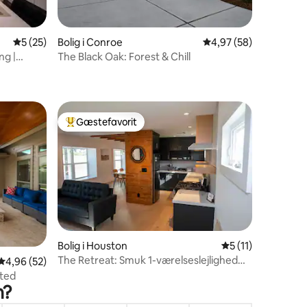
0 omtaler
5 ud af 5 i gennemsnitlig bedømmelse, 25 omtaler
5 (25)
Bolig i Conroe
4,97 ud af 5 i gennem
4,97 (58)
ng |
The Black Oak: Forest & Chill
Gæstefavorit
Bedste gæstefavorit
9 omtaler
Bolig i Houston
5 ud af 5 i genne
5 (11)
The Retreat: Smuk 1-værelseslejlighed
4,96 ud af 5 i gennemsnitlig bedømmelse, 52 omtaler
4,96 (52)
nær Med Center og NRG
sted
n?