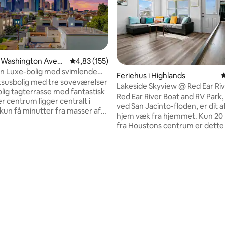
snitlig bedømmelse, 79 omtaler
i Washington Aven
4,83 ud af 5 i gennemsnitlig bedømmelse, 15
4,83 (155)
rial Park
 Luxe-bolig med svimlende
Feriehus i Highlands
4
gt i Houston✨
susbolig med tre soveværelser
Lakeside Skyview @ Red Ear Riv
olig tagterrasse med fantastisk
RV Park
Red Ear River Boat and RV Park, 
r centrum ligger centralt i
ved San Jacinto-floden, er dit 
kun få minutter fra masser af
hjem væk fra hjemmet. Kun 20
ner. - Minute Maid park - George
fra Houstons centrum er dette
Convention Center - Market
perfekte sted at tilbringe en a
rk - Sesquicentennial Park -
tid i et lokalsamfund ved søen.
kland - P Morgan Chase
opslag er til vores Sky Cottage, 
ky lobby - Wortham Theater
vores autocampernetværk! Det
omfatter fuld adgang og brug af
dgang
WiFi, fiskeribryg, båd lancering,
erdækket altan gennem to sæt
område. Perfekt til en weekend
 Ingen
være vært for en familie eller b
ammenkomster TILLADT
komme væk fra bylivet for at sl