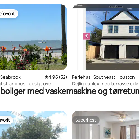
favorit
gæstefavorit
snitlig bedømmelse, 12 omtaler
i Seabrook
4,96 ud af 5 i gennemsnitlig bedømmelse, 5
4,96 (52)
Feriehus i Southeast Houston
 strandhus - udsigt over
Dejlig duplex med terrasse ud
eboliger med vaskemaskine og tørretu
g søen
vorit
Superhost
vorit
Superhost