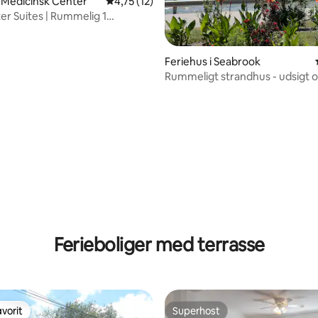
i Medicinsk Center
4,75 ud af 5 i gennemsnitlig bedømmelse, 1
4,75 (12)
r Suites | Rummelig 1
se | Shuttle
Feriehus i Seabrook
Rummeligt strandhus - udsigt 
bugten og søen
nitlig bedømmelse, 120 omtaler
Ferieboliger med terrasse
vorit
Superhost
vorit
Superhost