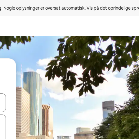
Nogle oplysninger er oversat automatisk. 
Vis på det oprindelige sp
 med piletasterne op og ned eller se mere ved at trykke eller stryge.