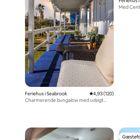
Feriehus 
Med Cente
soveværel
Feriehus i Seabrook
4,93 ud af 5 i gennems
4,93 (120)
Charmerende bungalow med udsigt
over vandet.
Gæstefa
Gæstefa