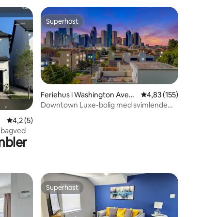
Superhost
Superhost
Feriehus i Washington Aven
4,83 ud af 5 i gennems
4,83 (155)
ue - Memorial Park
Downtown Luxe-bolig med svimlende
udsigt i Houston✨
2 omtaler
4,2 ud af 5 i gennemsnitlig bedømmelse, 5 omtaler
4,2 (5)
e bagved
mbler
Superhost
Superhost