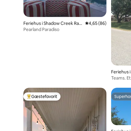
Feriehus i Shadow Creek Ran
4,65 ud af 5 i gennem
4,65 (86)
ch
Pearland Paradiso
Feriehus 
Teams. E
Gæstefavorit
Superho
Bedste gæstefavorit
Superho