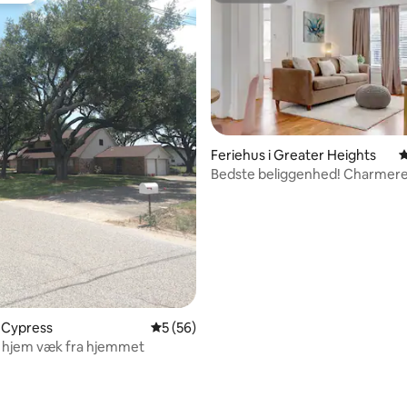
Feriehus i Greater Heights
4
Bedste beliggenhed! Charmer
gæstehus
i Cypress
5 ud af 5 i gennemsnitlig bedømmelse, 5
5 (56)
t hjem væk fra hjemmet