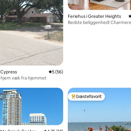
Feriehus i Greater Heights
4
Bedste beliggenhed! Charmer
snitlig bedømmelse, 86 omtaler
gæstehus
i Cypress
5 ud af 5 i gennemsnitlig bedømmelse, 5
5 (56)
t hjem væk fra hjemmet
st
Gæstefavorit
st
Bedste gæstefavorit