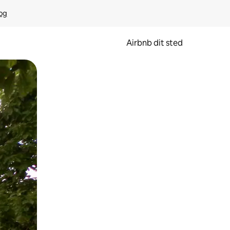
rog
Airbnb dit sted