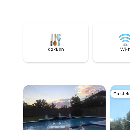
Køkken
Wi-f
Gæstefa
Gæstefa