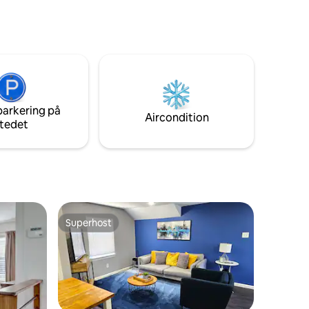
sportsanlæg, indkøbscentre osv.
mellem h
parkering på
Aircondition
tedet
Superhost
Superhost