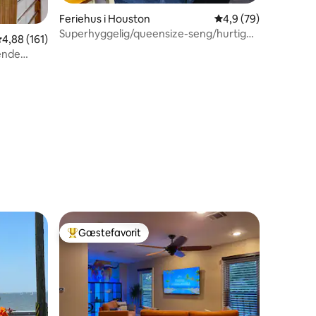
Feriehus i Houston
4,9 ud af 5 i gennem
4,9 (79)
Superhyggelig/queensize-seng/hurtig
,88 ud af 5 i gennemsnitlig bedømmelse, 161 omtaler
4,88 (161)
wi-fi/tæt på centrum!
ende
6 omtaler
Gæstefavorit
Bedste gæstefavorit