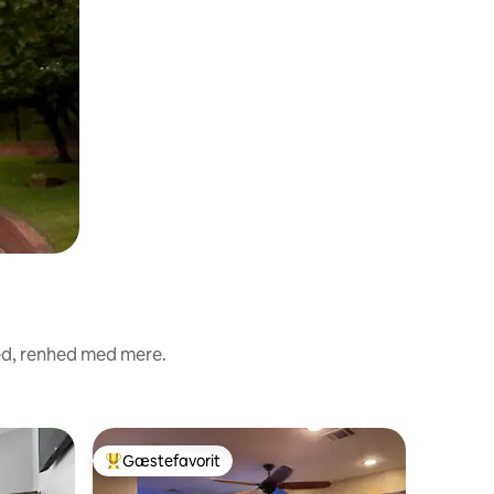
ed, renhed med mere.
Gæstefavorit
Gæst
Bedste gæstefavorit
Bedste 