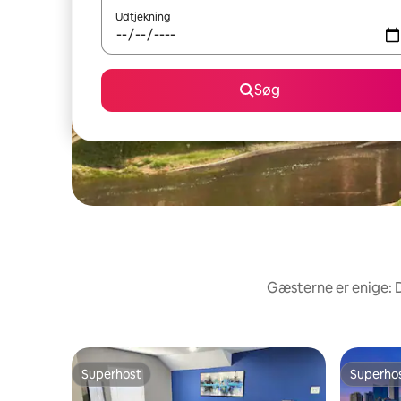
Udtjekning
Søg
Gæsterne er enige: 
Superhost
Superho
Superhost
Superho