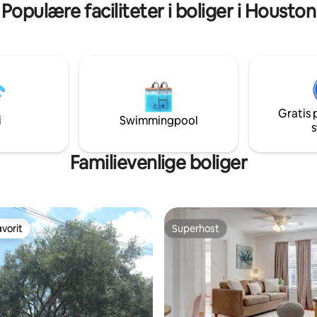
Populære faciliteter i boliger i Houston
Gratis 
i
Swimmingpool
s
Familievenlige boliger
vorit
Superhost
vorit
Superhost