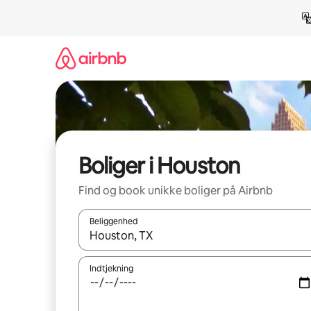
Gå
videre
til
indhold
Boliger i Houston
Find og book unikke boliger på Airbnb
Beliggenhed
Når resultaterne er tilgængelige, skal du navigere
Indtjekning