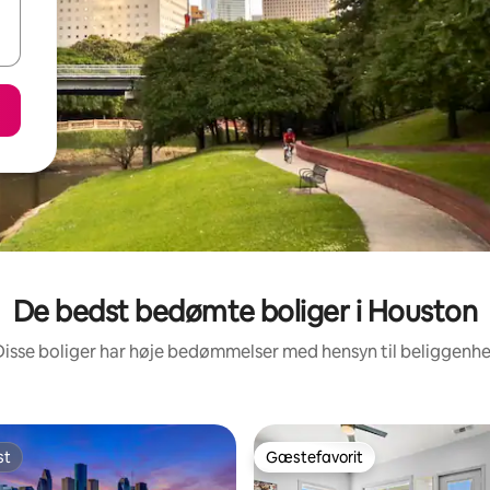
De bedst bedømte boliger i Houston
Disse boliger har høje bedømmelser med hensyn til beliggenh
st
Gæstefavorit
st
Gæstefavorit