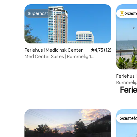
Superhost
Gæste
Superhost
Bedste 
Feriehus i Medicinsk Center
4,75 ud af 5 i gennem
4,75 (12)
Med Center Suites | Rummelig 1
soveværelse | Shuttle
Feriehus 
Rummeligt
Feri
bugten o
Gæstefa
Gæstefa