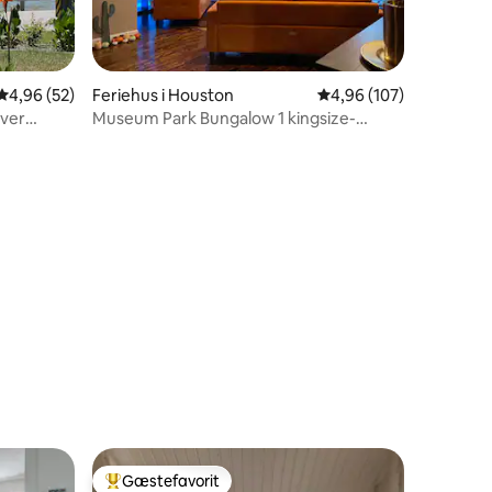
2 omtaler
4,96 ud af 5 i gennemsnitlig bedømmelse, 52 omtaler
4,96 (52)
Feriehus i Houston
4,96 ud af 5 i gennems
4,96 (107)
over
Museum Park Bungalow 1 kingsize-
dobbeltseng, 2 luftmadrasser, sofa
Gæstefavorit
Bedste gæstefavorit