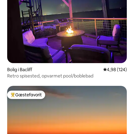
Bolig i Bacliff
4,98 ud af 5 i
4,98 (124)
Retro spisested, opvarmet pool/boblebad
Gæstefavorit
Bedste gæstefavorit