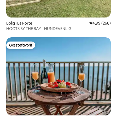
Bolig i La Porte
4,99 ud af 5 i
4,99 (268)
HOOTS BY THE BAY - HUNDEVENLIG
Gæstefavorit
Gæstefavorit