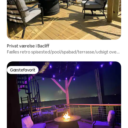
Privat værelse i Bacliff
Fælles retro spisested/pool/spabad/terrasse/udsigt over
bugten
Gæstefavorit
Gæstefavorit