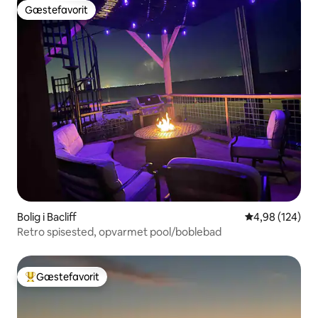
Gæstefavorit
Gæstefavorit
Bolig i Bacliff
4,98 ud af 5 i
4,98 (124)
Retro spisested, opvarmet pool/boblebad
Gæstefavorit
Bedste gæstefavorit