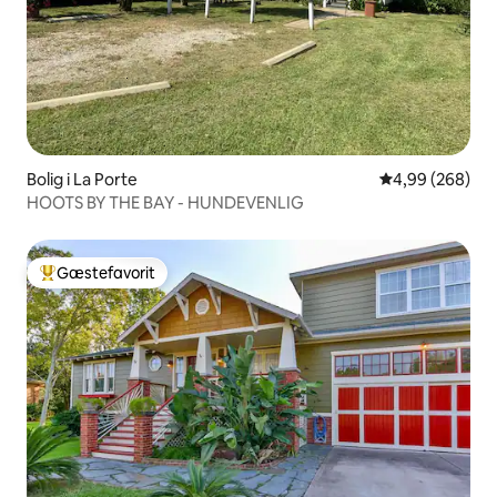
Bolig i La Porte
4,99 ud af 5 i
4,99 (268)
HOOTS BY THE BAY - HUNDEVENLIG
Gæstefavorit
Bedste gæstefavorit