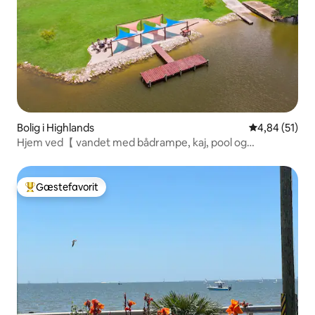
Bolig i Highlands
4,84 ud af 5 
4,84 (51)
Hjem ved【 vandet med bådrampe, kaj, pool og
baseball】
Gæstefavorit
Bedste gæstefavorit