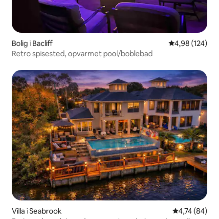
Bolig i Bacliff
4,98 ud af 5 i
4,98 (124)
Retro spisested, opvarmet pool/boblebad
Villa i Seabrook
4,74 ud af 5 
4,74 (84)