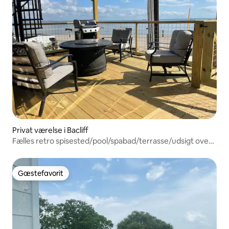
Privat værelse i Bacliff
Fælles retro spisested/pool/spabad/terrasse/udsigt over
bugten
Gæstefavorit
Gæstefavorit