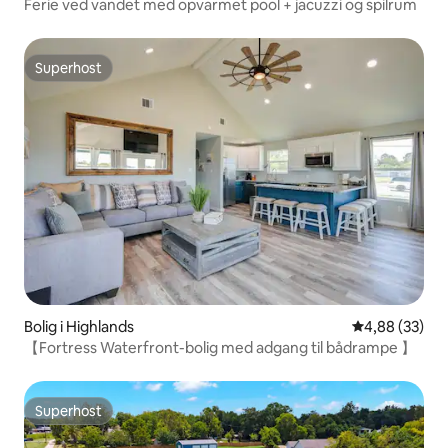
Ferie ved vandet med opvarmet pool + jacuzzi og spilrum
Superhost
Superhost
Bolig i Highlands
4,88 ud af 5 
4,88 (33)
【Fortress Waterfront-bolig med adgang til bådrampe 】
Superhost
Superhost