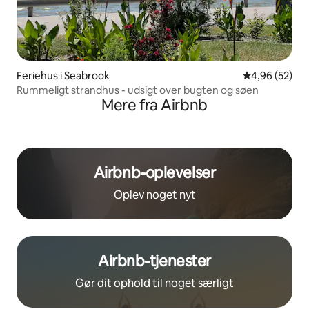
Feriehus i Seabrook
4,96 ud af 5 
4,96 (52)
Rummeligt strandhus - udsigt over bugten og søen
Mere fra Airbnb
Airbnb-oplevelser
Oplev noget nyt
Airbnb-tjenester
Gør dit ophold til noget særligt