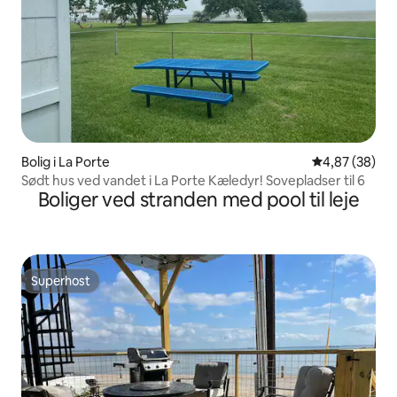
Bolig i La Porte
4,87 ud af 5 
4,87 (38)
Sødt hus ved vandet i La Porte Kæledyr! Sovepladser til 6
Boliger ved stranden med pool til leje
Superhost
Superhost