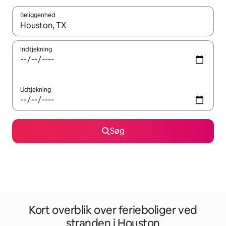
Beliggenhed
Når resultaterne er tilgængelige, skal du navigere med piletaste
Indtjekning
Udtjekning
Søg
Kort overblik over ferieboliger ved
stranden i Houston