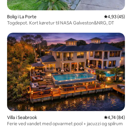
Bolig i La Porte
4,93 ud af 5 
4,93 (45)
Togdepot. Kort køretur til NASA Galveston&NRG, DT
Villa i Seabrook
4,74 ud af 5 
4,74 (84)
Ferie ved vandet med opvarmet pool + jacuzzi og spilrum