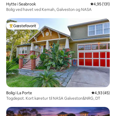
Hytte i Seabrook
4,95 ud af 5 i
4,95 (131)
Bolig ved havet ved Kemah, Galveston og NASA
Gæstefavorit
Bedste gæstefavorit
Bolig i La Porte
4,93 ud af 5 
4,93 (45)
Togdepot. Kort køretur til NASA Galveston&NRG, DT