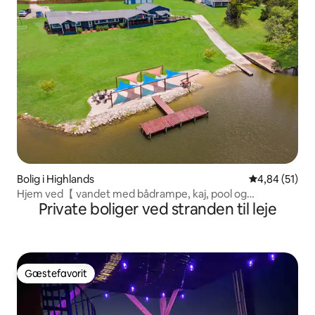
Bolig i Highlands
4,84 ud af 5 
4,84 (51)
Hjem ved【 vandet med bådrampe, kaj, pool og
Private boliger ved stranden til leje
baseball】
Gæstefavorit
Gæstefavorit