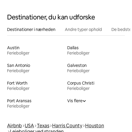
Destinationer, du kan udforske
Destinationer i nærheden
Andre typer ophold
De bedste
Austin
Dallas
Ferieboliger
Ferieboliger
San Antonio
Galveston
Ferieboliger
Ferieboliger
Fort Worth
Corpus Christi
Ferieboliger
Ferieboliger
Port Aransas
Vis flere
Ferieboliger
Airbnb
USA
Texas
Harris County
Houston
Lejeboliger ved stranden