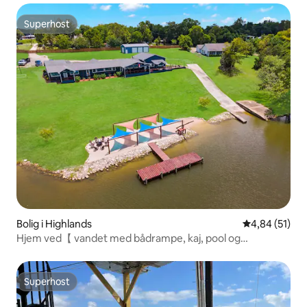
Superhost
Superhost
Bolig i Highlands
4,84 ud af 5 
4,84 (51)
Hjem ved【 vandet med bådrampe, kaj, pool og
baseball】
Superhost
Superhost