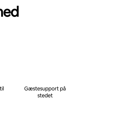
med
il
Gæstesupport på
stedet