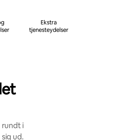
og
Ekstra
lser
tjenesteydelser
det
rundt i
 sig ud.