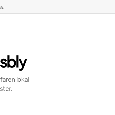
rog
sbly
aren lokal
ster.