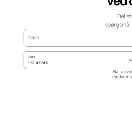
Ved d
Del et
spørgsmål 
Navn
Land
Danmark
Når du væ
medværtsne