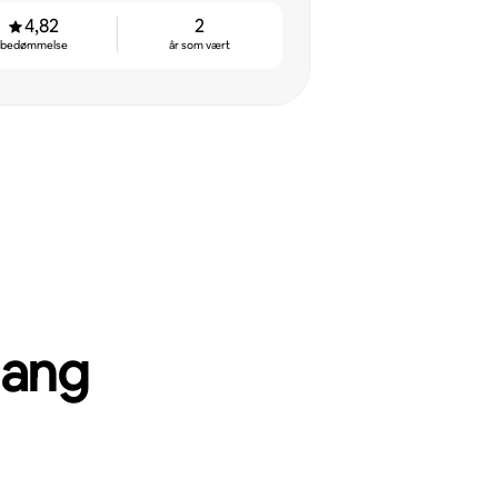
4,82
2
bedømmelse
år som vært
gang