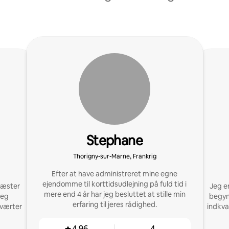
Stephane
Thorigny-sur-Marne, Frankrig
Efter at have administreret mine egne
ejendomme til korttidsudlejning på fuld tid i
 gæster
Jeg e
mere end 4 år har jeg besluttet at stille min
jeg
begyndt
erfaring til jeres rådighed.
 værter
indkvar
4,96
4