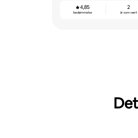
4,85
2
bedømmelse
år som vært
Det