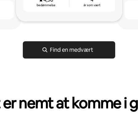
bedømmelse
år som vært
Find en medvært
 er nemt at komme i 