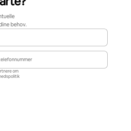
tarte?
ntuelle
dine behov.
telefonnummer
artnere om
hedspolitik