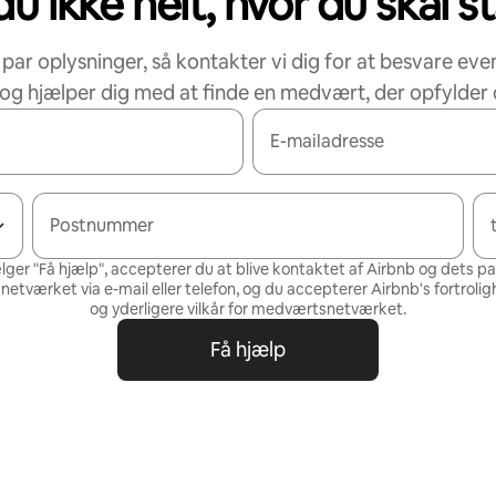
u ikke helt, hvor du skal s
 par oplysninger, så kontakter vi dig for at besvare eve
og hjælper dig med at finde en medvært, der opfylder 
E-mailadresse
Postnummer
lger "Få hjælp", accepterer du at blive kontaktet af Airbnb og dets p
tværket via e-mail eller telefon, og du accepterer Airbnb's
fortrolig
og
yderligere vilkår for medværtsnetværket
.
Få hjælp