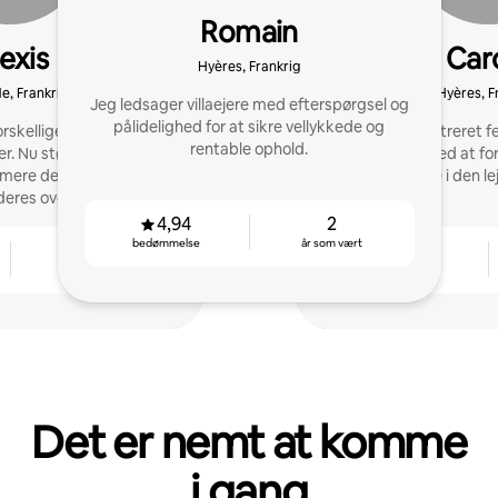
Romain
exis
Car
Hyères, Frankrig
e, Frankrig
Hyères, F
Jeg ledsager villaejere med efterspørgsel og
pålidelighed for at sikre vellykkede og
orskellige opslag med
Jeg har administreret fer
rentable ophold.
. Nu støtter jeg andre
hjælper ejere med at f
mere deres ledelse og
hygiejne i den 
eres overskud.
4,94
2
bedømmelse
år som vært
2
4,87
år som vært
bedømmelse
Det er nemt at komme
i gang