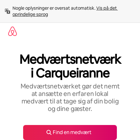
Gå
Nogle oplysninger er oversat automatisk. 
Vis på det 
videre
oprindelige sprog
til
indhold
Medværtsnetværk
i Carqueiranne
Medværtsnetværket gør det nemt
at ansætte en erfaren lokal
medvært til at tage sig af din bolig
og dine gæster.
Find en medvært