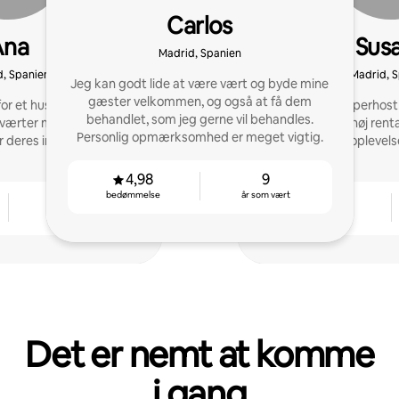
Carlos
Ana
Sus
Madrid, Spanien
, Spanien
Madrid, 
Jeg kan godt lide at være vært og byde mine
gæster velkommen, og også at få dem
or et hus i Madrid. Nu
14 år som Superhost
behandlet, som jeg gerne vil behandles.
 værter med at få det
verdensklasse, høj renta
Personlig opmærksomhed er meget vigtig.
deres indtjening stige.
5-stjernet oplevels
4,98
9
bedømmelse
år som vært
4
4,91
år som vært
bedømmelse
Det er nemt at komme
i gang