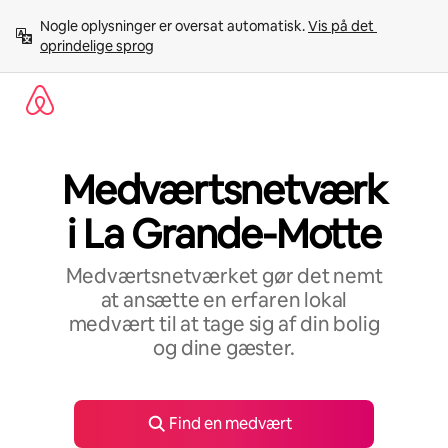
Gå
Nogle oplysninger er oversat automatisk. 
Vis på det 
videre
oprindelige sprog
til
indhold
Medværtsnetværk
i La Grande-Motte
Medværtsnetværket gør det nemt
at ansætte en erfaren lokal
medvært til at tage sig af din bolig
og dine gæster.
Find en medvært