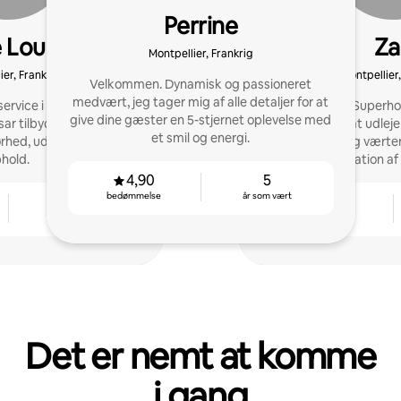
Perrine
e Lou & César
Za
Montpellier, Frankrig
ier, Frankrig
Montpellier,
Velkommen. Dynamisk og passioneret
medvært, jeg tager mig af alle detaljer for at
ervice i Montpellier: Les
Jeg har været Superhos
give dine gæster en 5-stjernet oplevelse med
sar tilbyder komplet
begyndte med at udleje 
et smil og energi.
rhed, udvikling og rolige
hjælper jeg værte
hold.
administration a
4,90
5
bedømmelse
år som vært
4
4,82
år som vært
bedømmelse
Det er nemt at komme
i gang