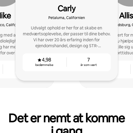
Carly
ike
Alli
Petaluma, Californien
co, Californien
Healdsburg, C
Udvalgt ophold er her for at skabe en
medværtsoplevelse, der passer til dine behov.
ing med at være vært.
Jeg har været vært for
Vi har over 20 års erfaring inden for
diolejlighed og voksede
siden 2016, og nu hjælp
ejendomshandel, design og STR-
eg har mestret det 5-
andre til at skille si
administration.
for over 500 gæster.
korttidsu
4,98
7
bedømmelse
år som vært
13
4,93
år som vært
bedømmelse
Det er nemt at komme
i gang