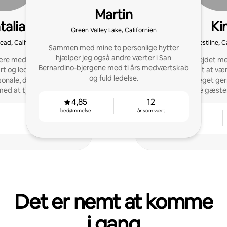
Martin
talia
Ki
Green Valley Lake, Californien
ad, Californien
Crestline, C
Sammen med mine to personlige hytter
hjælper jeg også andre værter i San
re medvært for fire år
Jeg har samarbejdet med
Bernardino-bjergene med ti års medværtskab
rt og leder et team af
for nylig begyndt at v
og fuld ledelse.
ale, der er klar til at
tre år. Jeg vil meget g
med at tjene, mens de
overgå dine gæster
res frihed.
4,85
12
bedømmelse
år som vært
4
4,89
år som vært
bedømmelse
Det er nemt at komme
i gang