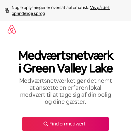
Gå
Nogle oplysninger er oversat automatisk. 
Vis på det 
videre
oprindelige sprog
til
indhold
Medværtsnetværk
i Green Valley Lake
Medværtsnetværket gør det nemt
at ansætte en erfaren lokal
medvært til at tage sig af din bolig
og dine gæster.
Find en medvært