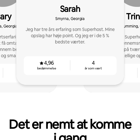
Sarah
ary
Tri
Smyrna, Georgia
a, Georgia
Cumming, 
Jeg har tre års erfaring som Superhost. Mine
opslag har høje point. Og jeg er i de 5 %
serfaring hjælper jeg
Jeg har opnået Superho
bedste værter.
å omtaler på 4,9 eller
træk med en gennemsn
 gennem betænksom
4,98/5 stjerner på tvær
og smart drift
tværs af 9 forskellige o
4,96
4
bedømmelse
år som vært
2
4,94
år som vært
bedømmelse
Det er nemt at komme
i gang