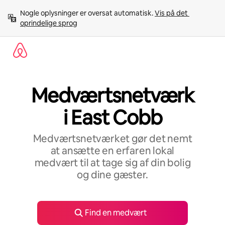
Gå
Nogle oplysninger er oversat automatisk. 
Vis på det 
videre
oprindelige sprog
til
indhold
Medværtsnetværk
i East Cobb
Medværtsnetværket gør det nemt
at ansætte en erfaren lokal
medvært til at tage sig af din bolig
og dine gæster.
Find en medvært