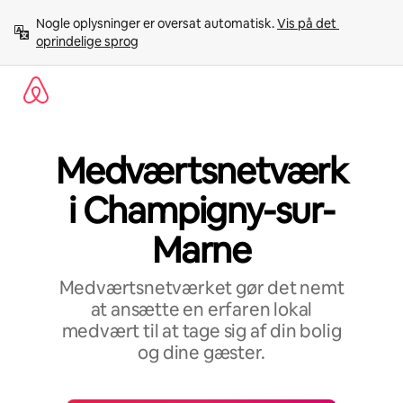
Gå
Nogle oplysninger er oversat automatisk. 
Vis på det 
videre
oprindelige sprog
til
indhold
Medværtsnetværk
i Champigny-sur-
Marne
Medværtsnetværket gør det nemt
at ansætte en erfaren lokal
medvært til at tage sig af din bolig
og dine gæster.