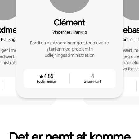
Clément
xime
Sebas
Vincennes, Frankrig
, Frankrig
Montreuil, 
Fordi en ekstraordinær gæsteoplevelse
starter med problemfri
iger i mere end ti år.
Lidenskabelig vært, me
udlejningsadministration
edvært og medstifter af
administrerer jeg din
inistrationsbureau.
hvilket sikrer pålidel
kvalitets
4,85
4
bedømmelse
år som vært
12
4,78
år som vært
bedømmelse
Det er nemt at komme