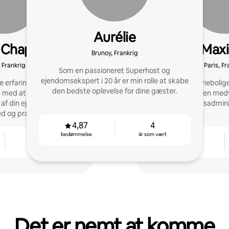
Aurélie
 Chapuis
Max
Brunoy, Frankrig
, Frankrig
Paris, Fr
Som en passioneret Superhost og
ejendomsekspert i 20 år er min rolle at skabe
e erfaring og netværk
Ekspert i feriebolige
den bedste oplevelse for dine gæster.
g med at optimere
Superhost, erfaren med
 af din ejendom med
et udlejningsadmin
hed og pragmatisme.
4,87
4
bedømmelse
år som vært
3
4,84
år som vært
bedømmelse
Det er nemt at komme