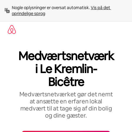
Gå
Nogle oplysninger er oversat automatisk. 
Vis på det 
videre
oprindelige sprog
til
indhold
Medværtsnetværk
i Le Kremlin-
Bicêtre
Medværtsnetværket gør det nemt
at ansætte en erfaren lokal
medvært til at tage sig af din bolig
og dine gæster.