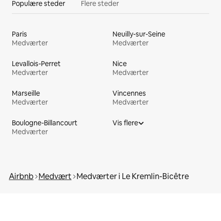
Populære steder
Flere steder
Paris
Neuilly-sur-Seine
Medværter
Medværter
Levallois-Perret
Nice
Medværter
Medværter
Marseille
Vincennes
Medværter
Medværter
Boulogne-Billancourt
Vis flere
Medværter
Airbnb
Medvært
Medværter i Le Kremlin-Bicêtre