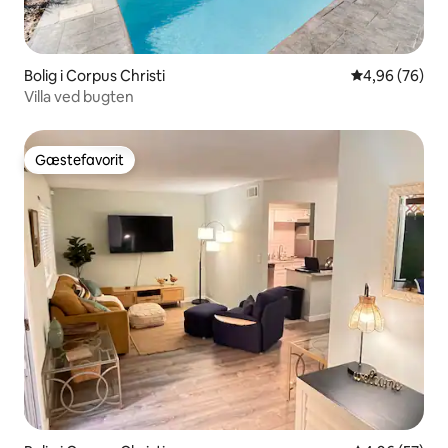
Bolig i Corpus Christi
4,96 ud af 5 
4,96 (76)
Villa ved bugten
Gæstefavorit
Gæstefavorit