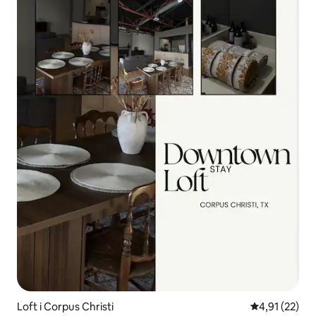
Loft i Corpus Christi
4,91 ud af 5 
4,91 (22)