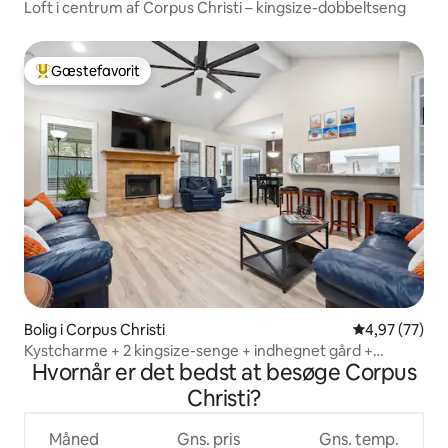
Loft i centrum af Corpus Christi – kingsize-dobbeltseng
Gæstefavorit
Bedste gæstefavorit
Bolig i Corpus Christi
4,97 ud af 5 
4,97 (77)
Kystcharme + 2 kingsize-senge + indhegnet gård +
Hvornår er det bedst at besøge Corpus
kæledyr.
Christi?
Måned
Gns. pris
Gns. temp.