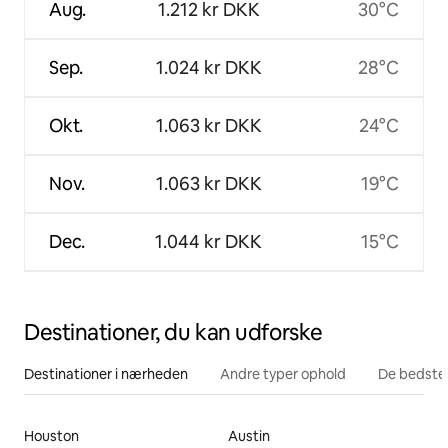
Aug.
1.212 kr DKK
30°C
Sep.
1.024 kr DKK
28°C
Okt.
1.063 kr DKK
24°C
Nov.
1.063 kr DKK
19°C
Dec.
1.044 kr DKK
15°C
Destinationer, du kan udforske
Destinationer i nærheden
Andre typer ophold
De bedste
Houston
Austin