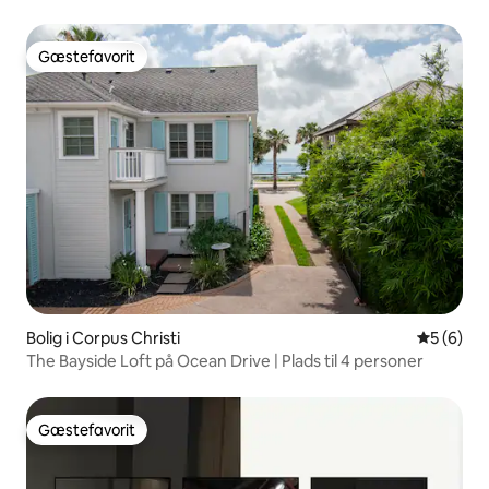
Gæstefavorit
Gæstefavorit
Bolig i Corpus Christi
5 ud af 5
5 (6)
The Bayside Loft på Ocean Drive | Plads til 4 personer
Gæstefavorit
Gæstefavorit