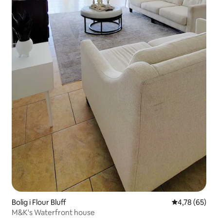
Bolig i Flour Bluff
4,78 ud af 5 
4,78 (65)
M&K's Waterfront house