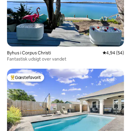
Byhus i Corpus Christi
4,94 ud af 5 
4,94 (54)
Fantastisk udsigt over vandet
Gæstefavorit
Bedste gæstefavorit