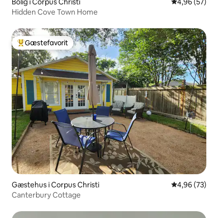
Bolig i Corpus Christi
4,96 ud af 5 
4,96 (57)
Hidden Cove Town Home
Gæstefavorit
Bedste gæstefavorit
Gæstehus i Corpus Christi
4,96 ud af 5 
4,96 (73)
Canterbury Cottage