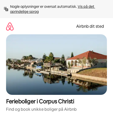
Gå
Nogle oplysninger er oversat automatisk. 
Vis på det 
videre
oprindelige sprog
til
indhold
Airbnb dit sted
Ferieboliger i Corpus Christi
Find og book unikke boliger på Airbnb