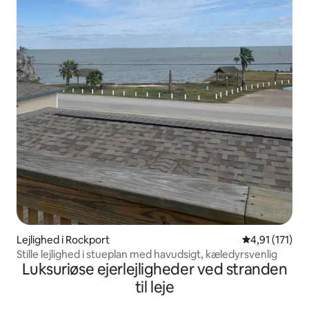
Lejlighed i Rockport
4,91 ud af 5 
4,91 (171)
Stille lejlighed i stueplan med havudsigt, kæledyrsvenlig
Luksuriøse ejerlejligheder ved stranden
til leje