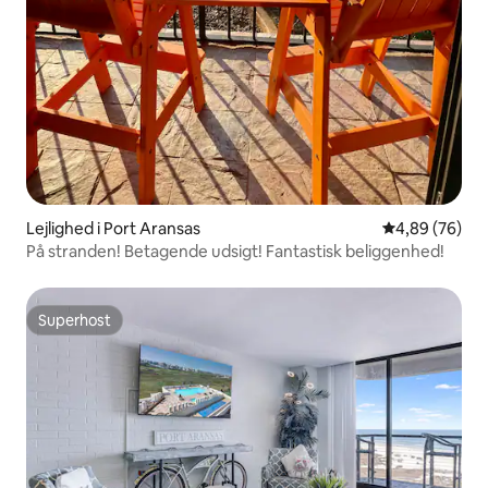
Lejlighed i Port Aransas
4,89 ud af 5 
4,89 (76)
På stranden! Betagende udsigt! Fantastisk beliggenhed!
Superhost
Superhost