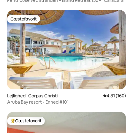
Penthouse ved stranden – Island Retreat 152 – "CaraCara"
Gæstefavorit
Gæstefavorit
Lejlighed i Corpus Christi
4,81 ud af 5 i
4,81 (160)
Aruba Bay resort - Enhed #101
Gæstefavorit
Bedste gæstefavorit