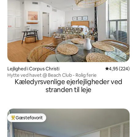
Lejlighed i Corpus Christi
4,95 ud af 5 i
4,95 (224)
Hytte ved havet @ Beach Club - Rolig ferie
Kæledyrsvenlige ejerlejligheder ved
stranden til leje
Gæstefavorit
Bedste gæstefavorit