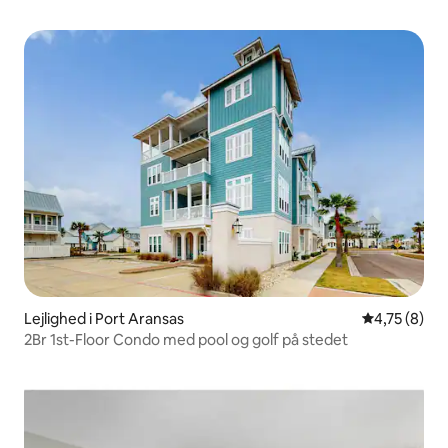
Lejlighed i Port Aransas
4,75 ud af 5
4,75 (8)
2Br 1st-Floor Condo med pool og golf på stedet