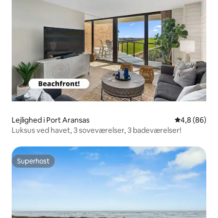
Lejlighed i Port Aransas
4,8 ud af 5 
4,8 (86)
Luksus ved havet, 3 soveværelser, 3 badeværelser!
Superhost
Superhost