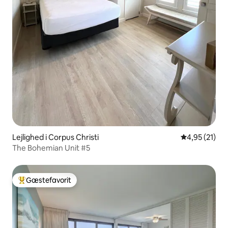
Lejlighed i Corpus Christi
4,95 ud af 5 
4,95 (21)
The Bohemian Unit #5
Gæstefavorit
Bedste gæstefavorit