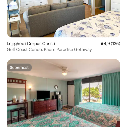
Lejlighed i Corpus Christi
4,9 ud af 5 i
4,9 (126)
Gulf Coast Condo: Padre Paradise Getaway
Superhost
Superhost