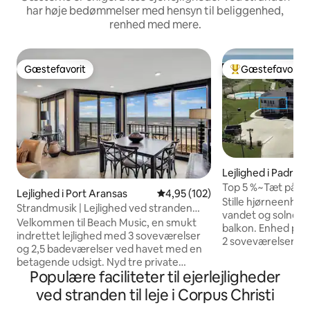
har høje bedømmelser med hensyn til beliggenhed,
renhed med mere.
Gæstefavorit
Gæstefavorit
Gæstefavorit
Bedste gæstefavo
Lejlighed i Padre I
Top 5 %~Tæt på st
Lejlighed i Port Aransas
4,95 ud af 5 i gennemsnitlig be
4,95 (102)
til havet
Stille hjørneenhe
Strandmusik | Lejlighed ved stranden
vandet og solnedg
med udsigt over solopgangen
Velkommen til Beach Music, en smukt
balkon. Enhed på 2
indrettet lejlighed med 3 soveværelser
2 soveværelser/1 
og 2,5 badeværelser ved havet med en
senge, 1 queensiz
betagende udsigt. Nyd tre private
barneseng. Semi-
Populære faciliteter til ejerlejligheder
balkoner – to med udsigt over Golfen,
kun 3 andre enhed
hvor du kan opleve fantastiske
ved stranden til leje i Corpus Christi
sikkert. Tæt parke
solopgange, og en med udsigt over
skridt fra poolen o