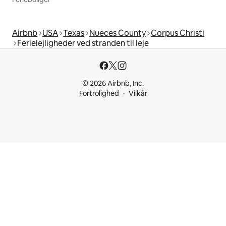
Airbnb
USA
Texas
Nueces County
Corpus Christi
Ferielejligheder ved stranden til leje
© 2026 Airbnb, Inc.
Fortrolighed
Vilkår