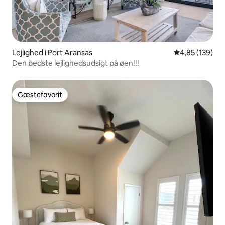
Lejlighed i Port Aransas
4,85 ud af 5 i
4,85 (139)
Den bedste lejlighedsudsigt på øen!!!
Gæstefavorit
Gæstefavorit