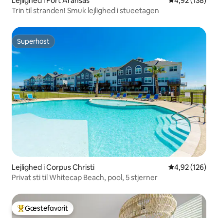
Lejlighed i Port Aransas
4,92 ud af 5 i
4,92 (138)
Trin til stranden! Smuk lejlighed i stueetagen
Superhost
Superhost
Lejlighed i Corpus Christi
4,92 ud af 5 i
4,92 (126)
Privat sti til Whitecap Beach, pool, 5 stjerner
Gæstefavorit
Bedste gæstefavorit