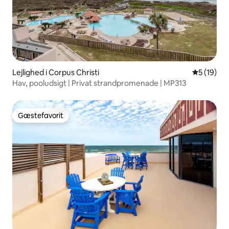
Lejlighed i Corpus Christi
5 ud af 5 
5 (19)
Hav, pooludsigt | Privat strandpromenade | MP313
Gæstefavorit
Gæstefavorit