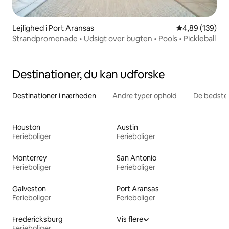
Lejlighed i Port Aransas
4,89 ud af 5 i
4,89 (139)
Strandpromenade • Udsigt over bugten • Pools • Pickleball
Destinationer, du kan udforske
Destinationer i nærheden
Andre typer ophold
De bedste
Houston
Austin
Ferieboliger
Ferieboliger
Monterrey
San Antonio
Ferieboliger
Ferieboliger
Galveston
Port Aransas
Ferieboliger
Ferieboliger
Fredericksburg
Vis flere
Ferieboliger