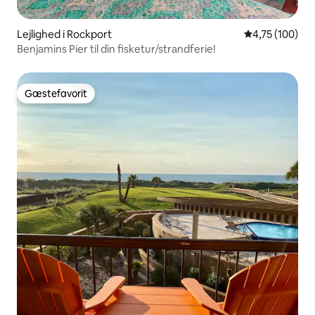
Lejlighed i Rockport
4,75 ud af 5 i
4,75 (100)
Benjamins Pier til din fisketur/strandferie!
Gæstefavorit
Gæstefavorit