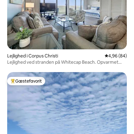
Lejlighed i Corpus Christi
4,96 ud af 5 
4,96 (84)
Lejlighed ved stranden på Whitecap Beach. Opvarmet
pool
Gæstefavorit
Bedste gæstefavorit