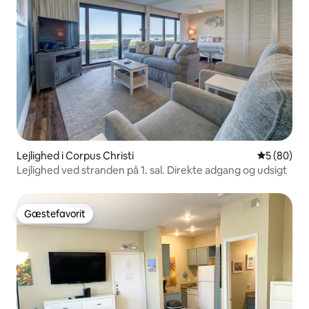
Lejlighed i Corpus Christi
5 ud af 5 
5 (80)
Lejlighed ved stranden på 1. sal. Direkte adgang og udsigt
Gæstefavorit
Gæstefavorit