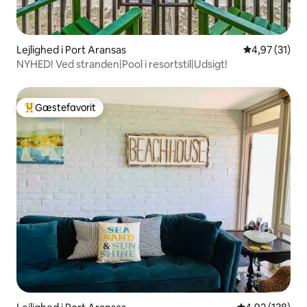
Lejlighed i Port Aransas
4,97 ud af 5 
4,97 (31)
NYHED! Ved stranden|Pool i resortstil|Udsigt!
Gæstefavorit
Bedste gæstefavorit