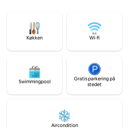
Corpus Christi Bay, hvor du kan opleve
Privat gangsti til 
afslappende solnedgange. Funktionerne
strandmuren. Gang
omfatter et fuldt udstyret køkken, to
Street Ice House 
kingsize-senge og en queensize-seng,
godt sted at komm
fire tv og resortfaciliteter med direkte
skabe minder med
adgang til stranden. Beliggende på
Vintertexaner er 
Mustang Island, få minutter fra Port
Køkken
Wi-fi
Aransas og Corpus Christi.
Gratis parkering på
Swimmingpool
stedet
Aircondition