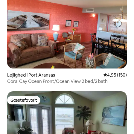
Lejlighed i Port Aransas
4,95 ud af 5 i
4,95 (150)
Coral Cay Ocean Front/Ocean View 2 bed/2 bath
Gæstefavorit
Gæstefavorit