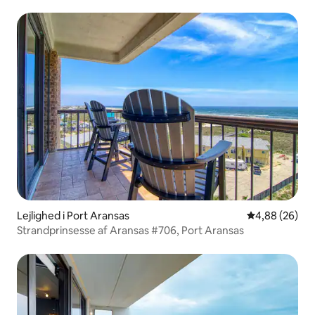
Lejlighed i Port Aransas
4,88 ud af 5 
4,88 (26)
Strandprinsesse af Aransas #706, Port Aransas