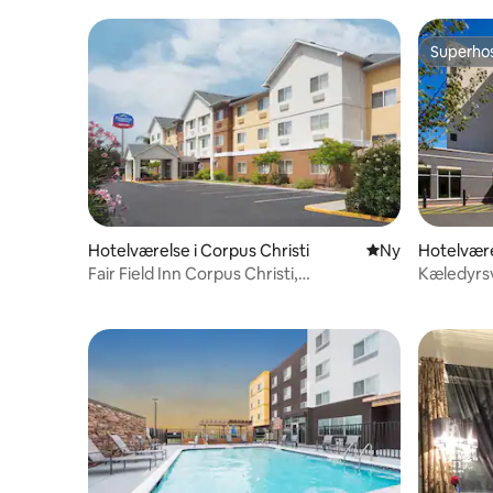
Superho
Superho
Hotelværelse i Corpus Christi
Nyt overnatning
Ny
Hotelvære
Fair Field Inn Corpus Christi,
Kæledyrs
studiolejlighed med kingsize-
pool nær 
dobbeltseng