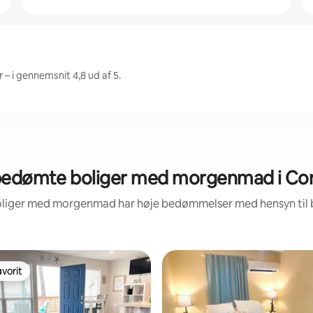
 – i gennemsnit 4,8 ud af 5.
bedømte boliger med morgenmad i Corp
boliger med morgenmad har høje bedømmelser med hensyn til
vorit
vorit