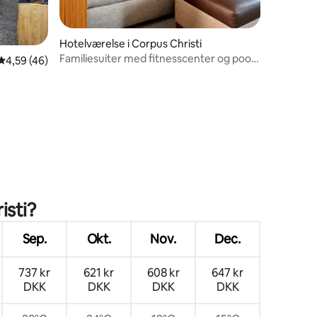
Hotelværelse i Corpus Christi
Familiesuiter med fitnesscenter og pool
4,59 ud af 5 i gennemsnitlig bedømmelse, 46 omtaler
4,59 (46)
tæt på Padre Island
isti?
Sep.
Okt.
Nov.
Dec.
737 kr
621 kr
608 kr
647 kr
DKK
DKK
DKK
DKK