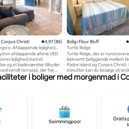
snitlig bedømmelse, 15 omtaler
i Corpus Christi
4,97 ud af 5 i gennemsnitlig bedømmelse, 8
4,97 (86)
Bolig i Flour Bluff
4
gsro: Afslappende lejlighed
Turtle Ridge
et
d en afslappende øferie VED
Turtle Ridge, der er nyrenovere
ores lejlighed med et
bekvemt beliggende mellem N
se og et badeværelse tilbyder
Padre Island og Corpus Christi. På 10
 vestvendt terrasse, der har
minutter kan du besøge strand
ciliteter i boliger med morgenmad i Co
ver Lake Padre sammen med en
sjov under solen eller besøge 
plads og fiske
Mall for at få en unik shoppingo
station! Vi tilbyder en
Fantastisk, men ikke begrænset 
seng, et komplet badeværelse,
familier, par, honningmåne,
ine og tørretumbler, komplet
forretningsrejser, feriegæster e
d alle fornødenheder, en
besøgende forældre til
e sovesofa, Roku, wi-fi og
collegestuderende. I nærheden
old kan du
Funtrackers, Jumping World, 
Gratis 
r til stranden, en dukkert i
(HEB), Wal-Mart, lokale restaur
i
Swimmingpool
s
skeri fra dækket eller middag på
unikke parker, strande, vandre