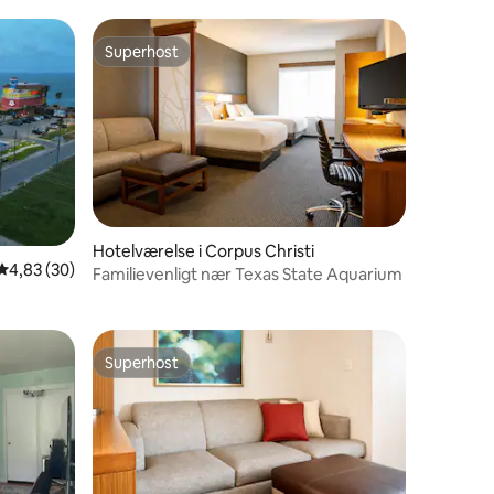
Superhost
Superhost
3 omtaler
Hotelværelse i Corpus Christi
4,83 ud af 5 i gennemsnitlig bedømmelse, 30 omtaler
4,83 (30)
Familievenligt nær Texas State Aquarium
Superhost
Superhost