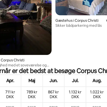
Gæstehus i Corpus Christi
Sikker bådparkering med lås
i Corpus Christi
jlighed med et soveværelse og
når er det bedst at besøge Corpus Chr
Apr.
Maj
Jun.
Jul.
Aug.
711 kr
789 kr
867 kr
1.132 kr
1.022 kr
DKK
DKK
DKK
DKK
DKK