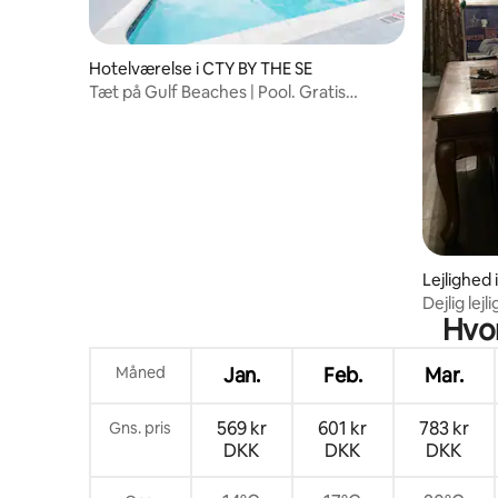
Hotelværelse i CTY BY THE SE
Tæt på Gulf Beaches | Pool. Gratis
parkering og morgenmad
Lejlighed 
Dejlig le
Hvor
køkken
Måned
Jan.
Feb.
Mar.
569 kr
601 kr
783 kr
Gns. pris
DKK
DKK
DKK