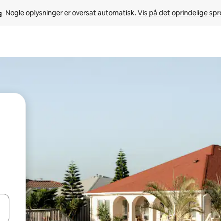
Nogle oplysninger er oversat automatisk. 
Vis på det oprindelige sp
 med piletasterne op og ned eller se mere ved at trykke eller stryge.