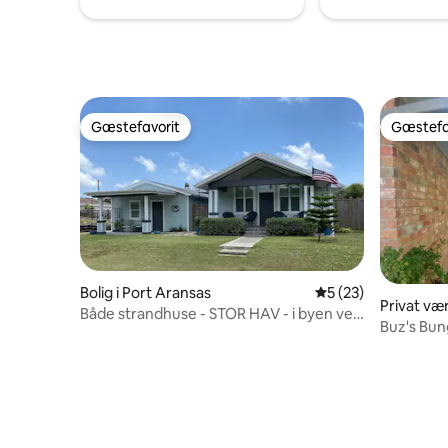
en af de 
ørestaura
Gæstefavorit
Gæstefa
Gæstefavorit
Gæstefa
Bolig i Port Aransas
5 ud af 5 i gennem
5 (23)
Privat vær
Både strandhuse - STOR HAV - i byen ved
Buz's Bu
UT klitter!