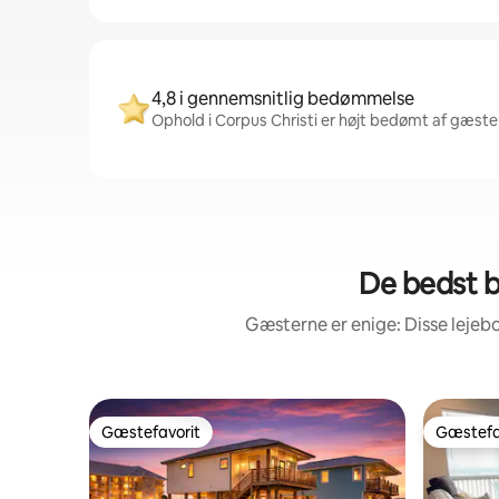
4,8 i gennemsnitlig bedømmelse
Ophold i Corpus Christi er højt bedømt af gæster
De bedst 
Gæsterne er enige: Disse leje
Gæstefavorit
Gæstefa
Gæstefavorit
Gæstefa