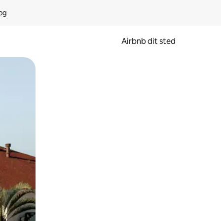
rog
Airbnb dit sted