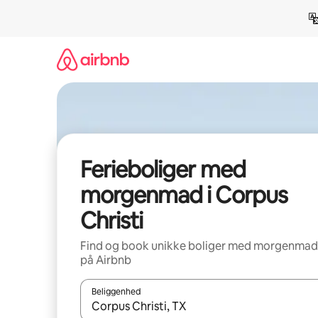
Gå
videre
til
indhold
Ferieboliger med
morgenmad i Corpus
Christi
Find og book unikke boliger med morgenmad
på Airbnb
Beliggenhed
Når resultaterne er tilgængelige, skal du navigere