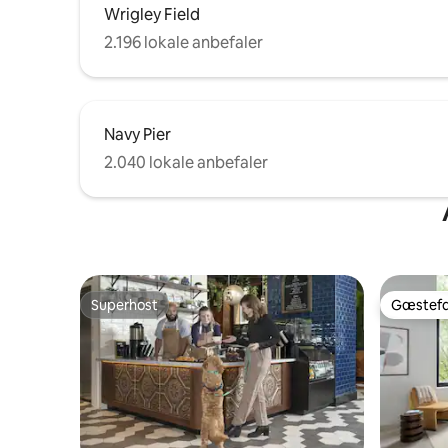
Vi tilbyder også en ren garageplads (med
Wrigley Field
gratis EV-tilslutning, hvis du har brug for
det) for 20 dollars per nat.
2.196 lokale anbefaler
Navy Pier
2.040 lokale anbefaler
Superhost
Gæstefa
Superhost
Gæstefa