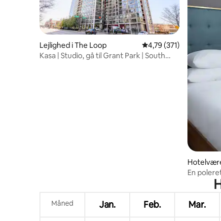
Lejlighed i The Loop
4,79 ud af 5 i gennems
4,79 (371)
Kasa | Studio, gå til Grant Park | South
Loop
Hotelvære
En polere
H
Michigan 
Måned
Jan.
Feb.
Mar.