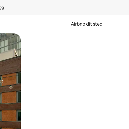
rog
Airbnb dit sted