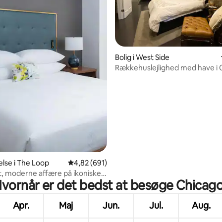
nitlig bedømmelse, 371 omtaler
Bolig i West Side
Rækkehuslejlighed med have i 
lse i The Loop
4,82 ud af 5 i gennemsnitlig bedømmelse, 69
4,82 (691)
t, moderne affære på ikoniske
vornår er det bedst at besøge Chicag
Ave.
Apr.
Maj
Jun.
Jul.
Aug.