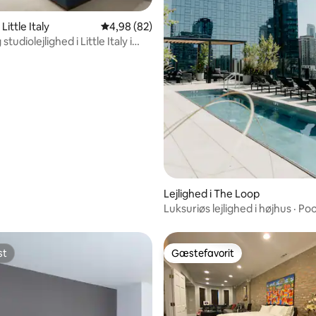
nitlig bedømmelse, 602 omtaler
 Little Italy
4,98 ud af 5 i gennemsnitlig bedømmelse, 8
4,98 (82)
tudiolejlighed i Little Italy i
 af West Loop
Lejlighed i The Loop
Luksuriøs lejlighed i højhus · Poo
tagterrasse + udsigt
st
Gæstefavorit
st
Gæstefavorit