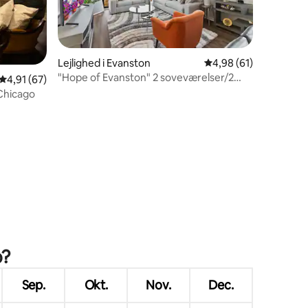
Lejlighed i Evanston
4,98 ud af 5 i gennem
4,98 (61)
"Hope of Evanston" 2 soveværelser/2
4,91 ud af 5 i gennemsnitlig bedømmelse, 67 omtaler
4,91 (67)
badeværelser, fitnessrum og pool
Chicago
1 omtaler
o?
Sep.
Okt.
Nov.
Dec.