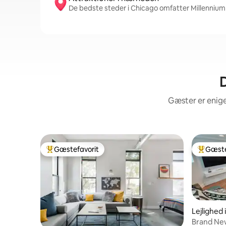
De bedste steder i Chicago omfatter Millennium P
D
Gæster er enige
Gæstefavorit
Gæste
Bedste gæstefavorit
Bedste 
Lejlighed
Brand Ne