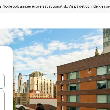
Nogle oplysninger er oversat automatisk. 
Vis på det oprindelige sp
 med piletasterne op og ned eller se mere ved at trykke eller stryge.