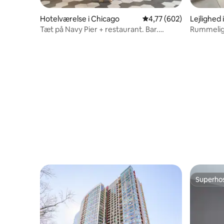
Hotelværelse i Chicago
4,77 ud af 5 i gennems
4,77 (602)
Lejlighed i
Tæt på Navy Pier + restaurant. Bar.
Rummelig s
Fitnesscenter.
nærheden
Superho
Superho