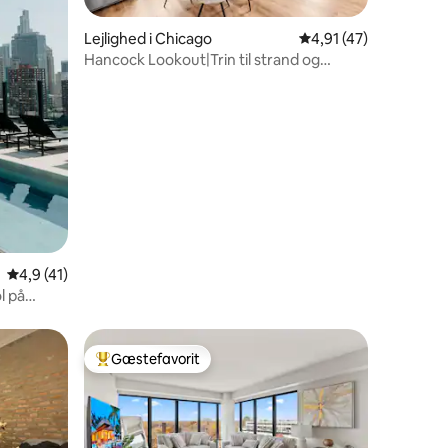
2 omtaler
Lejlighed i Chicago
4,91 ud af 5 i genne
4,91 (47)
Hancock Lookout|Trin til strand og
transit, CHI-udsigt
4,9 ud af 5 i gennemsnitlig bedømmelse, 41 omtaler
4,9 (41)
l på
Gæstefavorit
Bedste gæstefavorit