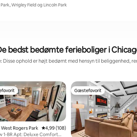
ark, Wrigley Field og Lincoln Park
e bedst bedømte ferieboliger i Chica
: Disse ophold er højt bedømt med hensyn til beliggenhed, 
favorit
Gæstefavorit
gæstefavorit
Gæstefavorit
 i West Rogers Park
4,99 ud af 5 i gennemsnitlig bedømmelse, 10
4,99 (108)
w 1-BR Apt: Deluxe Comfort