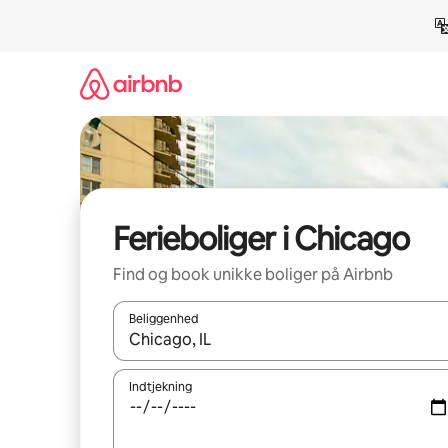
Gå
videre
til
indhold
Ferieboliger i Chicago
Find og book unikke boliger på Airbnb
Beliggenhed
Når resultaterne er tilgængelige, skal du navigere
Indtjekning