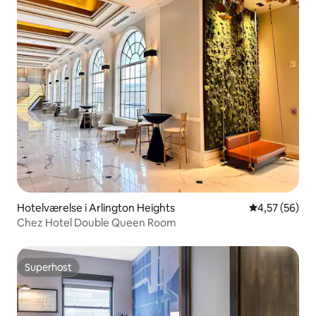
Hotelværelse i Arlington Heights
4,57 ud af 5 
4,57 (56)
Chez Hotel Double Queen Room
Superhost
Superhost