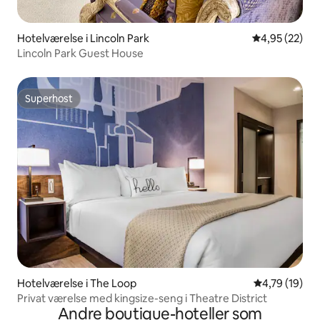
Hotelværelse i Lincoln Park
4,95 ud af 5 
4,95 (22)
Lincoln Park Guest House
Superhost
Superhost
Hotelværelse i The Loop
4,79 ud af 5 
4,79 (19)
Privat værelse med kingsize-seng i Theatre District
Andre boutique-hoteller som