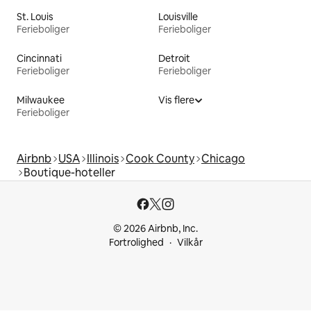
St. Louis
Louisville
Ferieboliger
Ferieboliger
Cincinnati
Detroit
Ferieboliger
Ferieboliger
Milwaukee
Vis flere
Ferieboliger
Airbnb
USA
Illinois
Cook County
Chicago
Boutique-hoteller
© 2026 Airbnb, Inc.
Fortrolighed
Vilkår