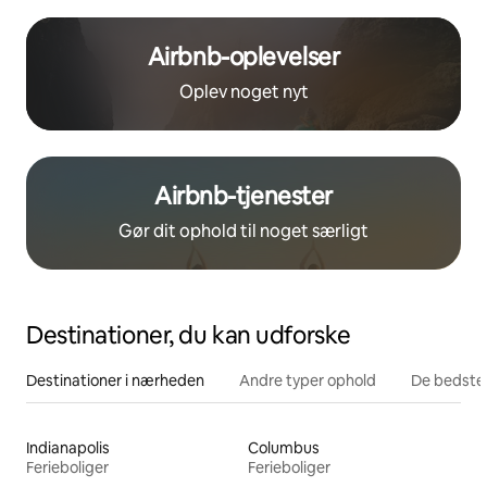
Airbnb-oplevelser
Oplev noget nyt
Airbnb-tjenester
Gør dit ophold til noget særligt
Destinationer, du kan udforske
Destinationer i nærheden
Andre typer ophold
De bedste
Indianapolis
Columbus
Ferieboliger
Ferieboliger