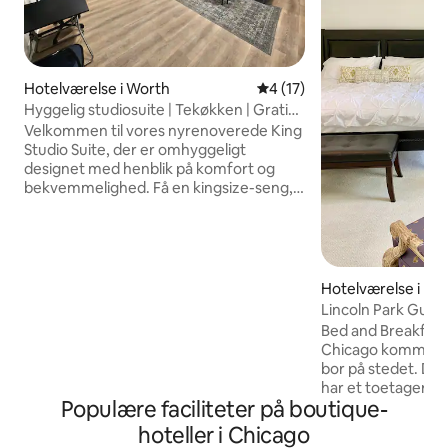
Hotelværelse i Worth
4 ud af 5 i gennemsnitlig 
4 (17)
Hyggelig studiosuite | Tekøkken | Gratis
parkering
Velkommen til vores nyrenoverede King
Studio Suite, der er omhyggeligt
designet med henblik på komfort og
bekvemmelighed. Få en kingsize-seng,
eget badeværelse, tekøkken, smart-tv,
gratis wi-fi og gratis parkering på stedet.
Beliggende i en stille privat fløj af vores
familieejede motel med en reception
med personale døgnet rundt. Praktisk
Hotelværelse i Lin
beliggenhed nær Midway Lufthavn i
Lincoln Park Gues
Chicagos centrum. Masser af
Bed and Breakfast-
muligheder for madelskere med gode
Chicago kommune
lokale restauranter og kaffebarer i
bor på stedet. Den private gæstesuite
nærheden. Ideel til korte eller
har et toetagers k
længerevarende ophold. Vi ses snart!
Populære faciliteter på boutique-
ovenlys, en kings
med læder med e
hoteller i Chicago
madras og førstek