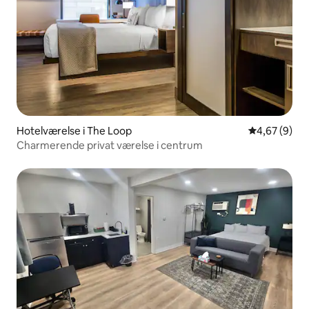
Hotelværelse i The Loop
4,67 ud af 5
4,67 (9)
Charmerende privat værelse i centrum