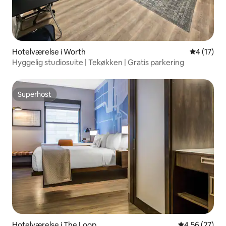
Hotelværelse i Worth
4 ud af 5 
4 (17)
Hyggelig studiosuite | Tekøkken | Gratis parkering
Superhost
Superhost
Hotelværelse i The Loop
4,56 ud af 5 
4,56 (27)