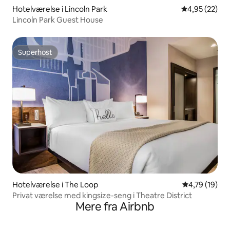
Hotelværelse i Lincoln Park
4,95 ud af 5 
4,95 (22)
Lincoln Park Guest House
Superhost
Superhost
Hotelværelse i The Loop
4,79 ud af 5 
4,79 (19)
Privat værelse med kingsize-seng i Theatre District
Mere fra Airbnb