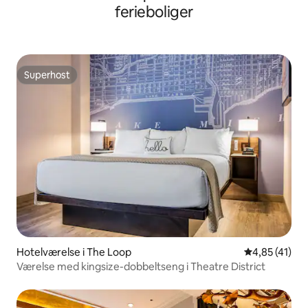
ferieboliger
Superhost
Superhost
Hotelværelse i The Loop
4,85 ud af 5 
4,85 (41)
Værelse med kingsize-dobbeltseng i Theatre District