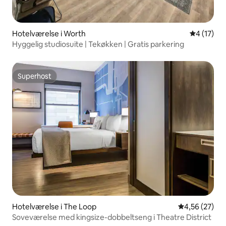
Hotelværelse i Worth
4 ud af 5 
4 (17)
Hyggelig studiosuite | Tekøkken | Gratis parkering
Superhost
Superhost
Hotelværelse i The Loop
4,56 ud af 5 
4,56 (27)
Soveværelse med kingsize-dobbeltseng i Theatre District