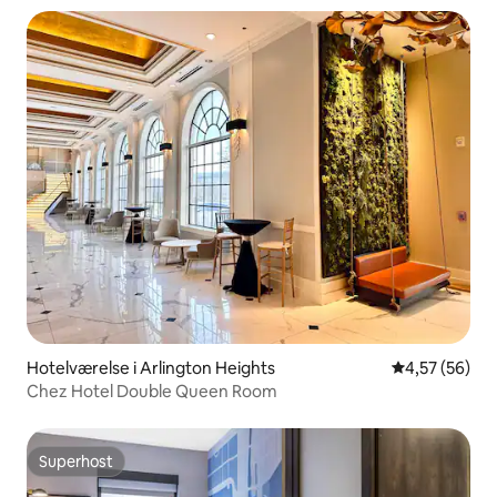
Hotelværelse i Arlington Heights
4,57 ud af 5 
4,57 (56)
Chez Hotel Double Queen Room
Superhost
Superhost