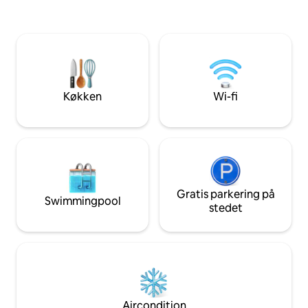
Vera Wang. Priva
personlige toiletar
fyldt med flaskev
maskine med kaffe. Der er dag
rengøring. Ejendommen har ikke
handikapudstyr. Der
gadeniveau til ho
Køkken
Wi-fi
Gratis parkering på
Swimmingpool
stedet
Aircondition