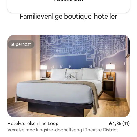
Familievenlige boutique-hoteller
Superhost
Superhost
Hotelværelse i The Loop
4,85 ud af 5 
4,85 (41)
Værelse med kingsize-dobbeltseng i Theatre District