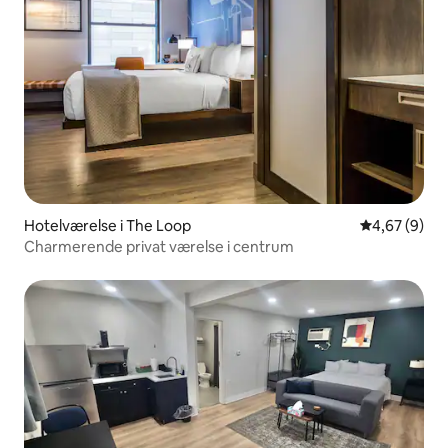
Hotelværelse i The Loop
4,67 ud af 5
4,67 (9)
Charmerende privat værelse i centrum