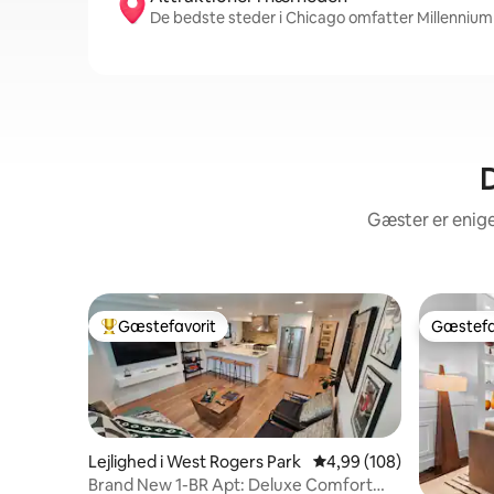
De bedste steder i Chicago omfatter Millennium P
D
Gæster er enige
Gæstefavorit
Gæstefa
Bedste gæstefavorit
Gæstefa
Lejlighed i West Rogers Park
4,99 ud af 5 i gennems
4,99 (108)
Brand New 1-BR Apt: Deluxe Comfort