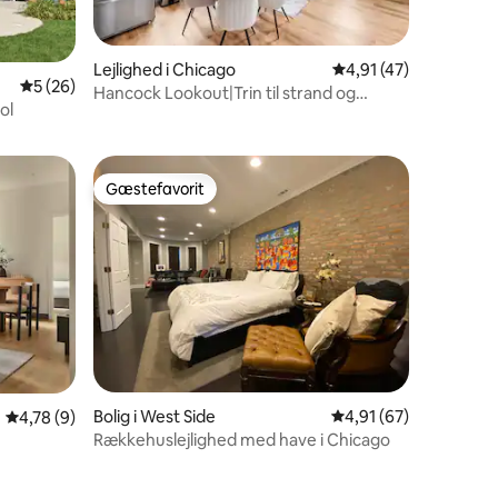
8 omtaler
Lejlighed i Chicago
4,91 ud af 5 i genne
4,91 (47)
5 ud af 5 i gennemsnitlig bedømmelse, 26 omtaler
5 (26)
Hancock Lookout|Trin til strand og
ol
transit, CHI-udsigt
Gæstefavorit
Gæstefavorit
Bolig i West Side
4,91 ud af 5 i gennem
4,91 (67)
4,78 ud af 5 i gennemsnitlig bedømmelse, 9 omtaler
4,78 (9)
Rækkehuslejlighed med have i Chicago