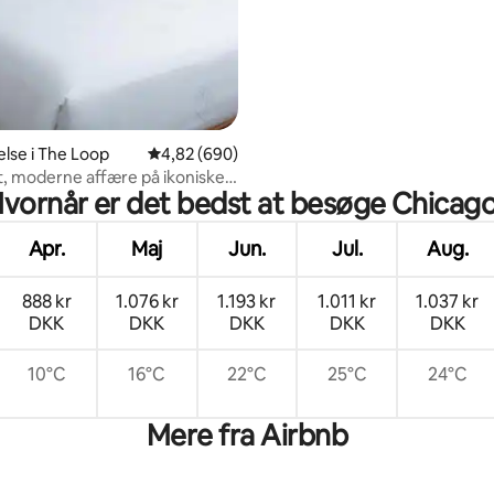
lse i The Loop
4,82 ud af 5 i gennemsnitlig bedømmelse, 69
4,82 (690)
t, moderne affære på ikoniske
vornår er det bedst at besøge Chicag
Ave.
Apr.
Maj
Jun.
Jul.
Aug.
888 kr
1.076 kr
1.193 kr
1.011 kr
1.037 kr
DKK
DKK
DKK
DKK
DKK
10°C
16°C
22°C
25°C
24°C
Mere fra Airbnb