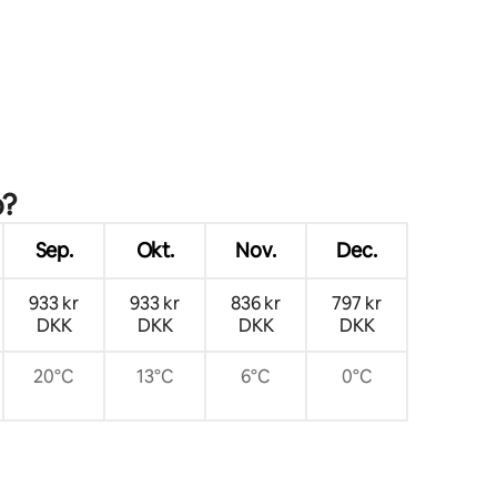
0 omtaler
o?
Sep.
Okt.
Nov.
Dec.
933 kr
933 kr
836 kr
797 kr
DKK
DKK
DKK
DKK
20°C
13°C
6°C
0°C