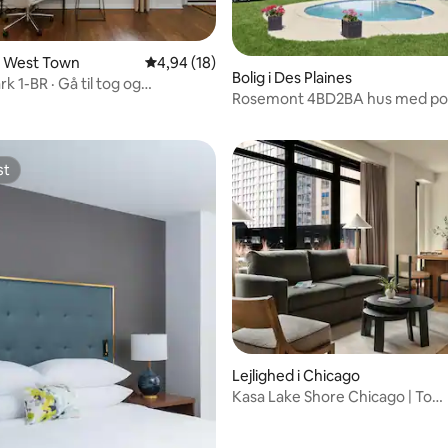
 i West Town
4,94 ud af 5 i gennemsnitlig bedømmelse, 1
4,94 (18)
Bolig i Des Plaines
k 1-BR · Gå til tog og
snitlig bedømmelse, 25 omtaler
Rosemont 4BD2BA hus med po
er
st
st
Lejlighed i Chicago
Kasa Lake Shore Chicago | To
soveværelser med kingsize- og
queensize-dobbeltseng
nitlig bedømmelse, 64 omtaler