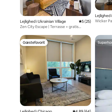
Lejlighed
Wicker Par
Lejlighed i Ukrainian Village
5 ud af 5 i gennem
5 (25)
dagligvar
Zen City Escape | Terrasse + gratis
parkering
Gæstefavorit
Superho
Gæstefavorit
Superho
Lejlighed i Chicago
4,89 ud af 5 i gennems
4,89 (64)