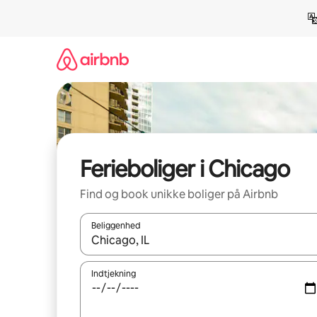
Gå
videre
til
indhold
Ferieboliger i Chicago
Find og book unikke boliger på Airbnb
Beliggenhed
Når resultaterne er tilgængelige, skal du navigere
Indtjekning