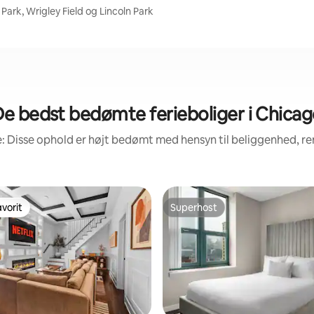
ark, Wrigley Field og Lincoln Park
e bedst bedømte ferieboliger i Chica
: Disse ophold er højt bedømt med hensyn til beliggenhed, 
vorit
Superhost
vorit
Superhost
nitlig bedømmelse, 108 omtaler