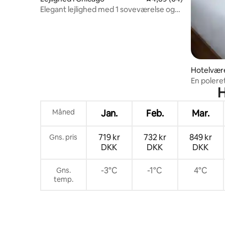
Elegant lejlighed med 1 soveværelse og
vaskeri i boligen
Hotelvære
En polere
H
Michigan 
Måned
Jan.
Feb.
Mar.
719 kr
732 kr
849 kr
Gns. pris
DKK
DKK
DKK
-3°C
-1°C
4°C
Gns.
temp.