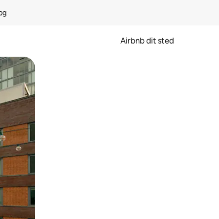
rog
Airbnb dit sted