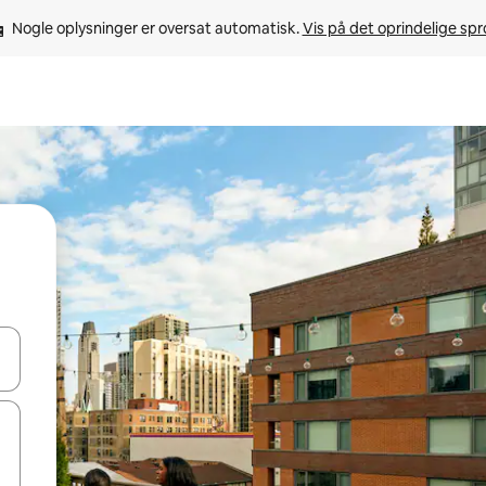
Nogle oplysninger er oversat automatisk. 
Vis på det oprindelige sp
 med piletasterne op og ned eller se mere ved at trykke eller stryge.