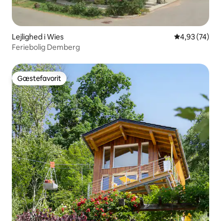
Lejlighed i Wies
4,93 ud af 5 
4,93 (74)
Feriebolig Demberg
Gæstefavorit
Gæstefavorit