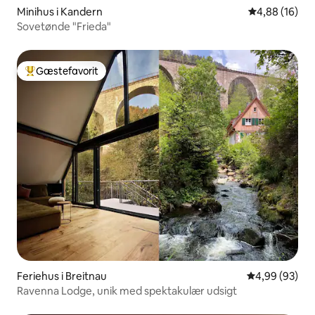
Minihus i Kandern
4,88 ud af 5 
4,88 (16)
Sovetønde "Frieda"
Gæstefavorit
Bedste gæstefavorit
Feriehus i Breitnau
4,99 ud af 5 
4,99 (93)
Ravenna Lodge, unik med spektakulær udsigt