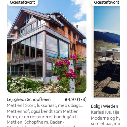
Gæstefavorit
Gæstefavorit
Gæstefavorit
Gæstefavorit
Lejlighed i Schopfheim
4,97 ud af 5 i gennemsnitlig be
4,97 (178)
Mettlen | Stort, luksuriøst, med udsigt
Bolig i Wieden
over Alperne
Mettlenhof, også kendt som Mettlen
KarlesHus. Hjem i
Farm, er en restaureret bondegård i
bjergudsigt
Moderne og hyggel
Mettlen, Schopfheim, Baden-
som et par, med fa