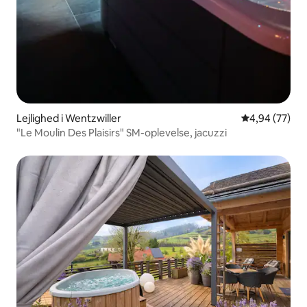
Lejlighed i Wentzwiller
4,94 ud af 5 
4,94 (77)
"Le Moulin Des Plaisirs" SM-oplevelse, jacuzzi