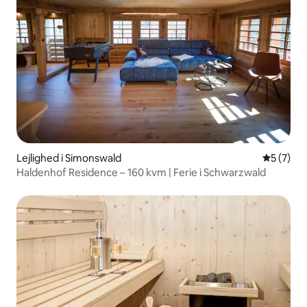
Lejlighed i Simonswald
5 ud af 5
5 (7)
Haldenhof Residence – 160 kvm | Ferie i Schwarzwald