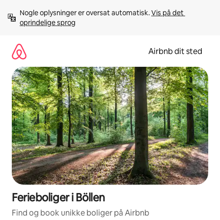
Gå
Nogle oplysninger er oversat automatisk. 
Vis på det 
videre
oprindelige sprog
til
indhold
Airbnb dit sted
Ferieboliger i Böllen
Find og book unikke boliger på Airbnb