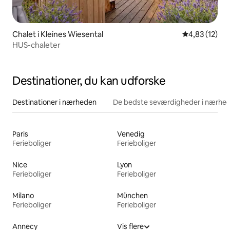
Chalet i Kleines Wiesental
4,83 ud af 5 
4,83 (12)
HUS-chaleter
Destinationer, du kan udforske
Destinationer i nærheden
De bedste seværdigheder i nærhe
Paris
Venedig
Ferieboliger
Ferieboliger
Nice
Lyon
Ferieboliger
Ferieboliger
Milano
München
Ferieboliger
Ferieboliger
Annecy
Vis flere