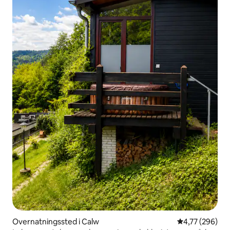
Overnatningssted i Calw
4,77 ud af 5 i
4,77 (296)