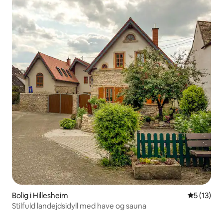
Bolig i Hillesheim
5 ud af 5 
5 (13)
Stilfuld landejdsidyll med have og sauna