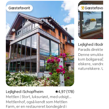
Gæstefavorit
Gæstefavorit
Gæstefavorit
Bedste gæstefavo
Lejlighed i Bodma
hafen
Paradis direkte v
vandet
Denne smukke nyb
kvm boligareal) er 
elskere, vandrere
naturelskere. Udf
Marienschlucht, ø
Konstanz ligger i
Bodman ligger ved
tilbyder et par go
Lejlighed i Schopfheim
4,97 ud af 5 i gennemsnitlig be
4,97 (178)
Direkte ved siden 
km lang naturstrand
Mettlen | Stort, luksuriøst, med udsigt
Wallhausen. Lejligh
over Alperne
Mettlenhof, også kendt som Mettlen
komfortabel og høj
Farm, er en restaureret bondegård i