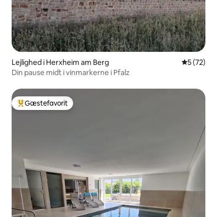
Lejlighed i Herxheim am Berg
5 ud af 5 
5 (72)
Din pause midt i vinmarkerne i Pfalz
Gæstefavorit
Bedste gæstefavorit