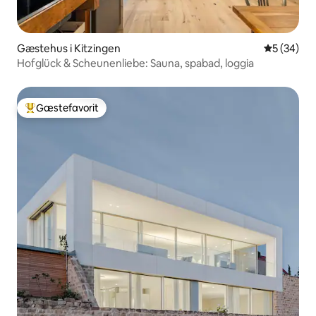
Gæstehus i Kitzingen
5 ud af 5 
5 (34)
Hofglück & Scheunenliebe: Sauna, spabad, loggia
Gæstefavorit
Bedste gæstefavorit