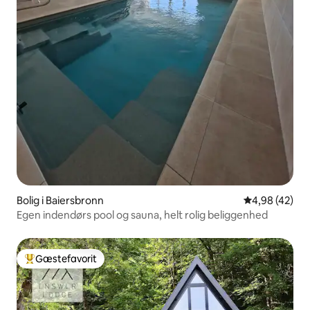
Bolig i Baiersbronn
4,98 ud af 5 
4,98 (42)
Egen indendørs pool og sauna, helt rolig beliggenhed
Gæstefavorit
Bedste gæstefavorit