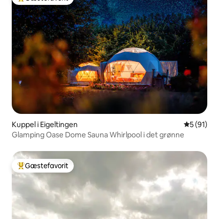
Bedste gæstefavorit
Kuppel i Eigeltingen
5 ud af 5 
5 (91)
Glamping Oase Dome Sauna Whirlpool i det grønne
Gæstefavorit
Bedste gæstefavorit