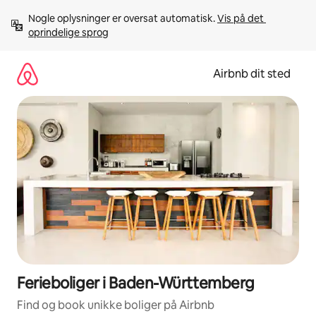
Gå
Nogle oplysninger er oversat automatisk. 
Vis på det 
videre
oprindelige sprog
til
indhold
Airbnb dit sted
Ferieboliger i Baden-Württemberg
Find og book unikke boliger på Airbnb