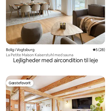
Bolig i Vogtsburg
5 ud af 5 
5 (28)
La Petite Maison Kaiserstuhl med sauna
Lejligheder med aircondition til leje
Gæstefavorit
Gæstefavorit