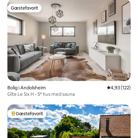
Gæstefavorit
Gæstefavorit
Bolig i Andolsheim
4,93 ud af 5 i
4,93 (122)
Gîte Le Six H - 5* hus med sauna
Gæstefavorit
Bedste gæstefavorit