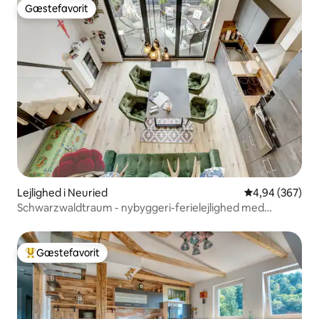
Gæstefavorit
Gæstefavorit
Lejlighed i Neuried
4,94 ud af 5 i
4,94 (367)
Schwarzwaldtraum - nybyggeri-ferielejlighed med
terrasse!
Gæstefavorit
Bedste gæstefavorit