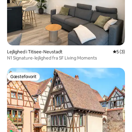
Lejlighed i Titisee-Neustadt
5 ud af 5
5 (3)
N1 Signature-lejlighed fra SF Living Moments
Gæstefavorit
Gæstefavorit