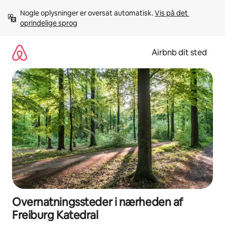
Gå
Nogle oplysninger er oversat automatisk. 
Vis på det 
videre
oprindelige sprog
til
indhold
Airbnb dit sted
Overnatningssteder i nærheden af
Freiburg Katedral