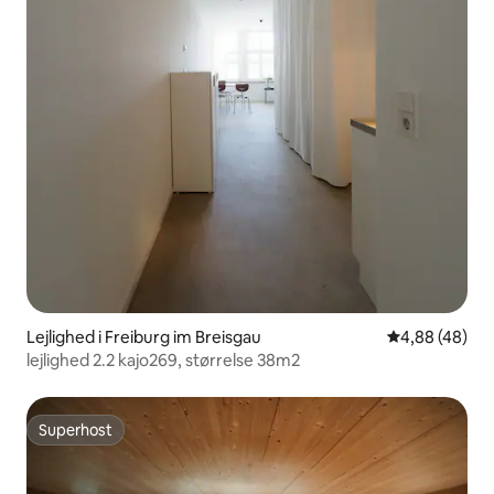
Lejlighed i Freiburg im Breisgau
4,88 ud af 5 
4,88 (48)
lejlighed 2.2 kajo269, størrelse 38m2
Superhost
Superhost