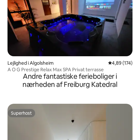
Lejlighed i Algolsheim
4,89 ud af 5 i
4,89 (174)
A O G Prestige Relax Max SPA Privat terrasse
Andre fantastiske ferieboliger i
nærheden af Freiburg Katedral
Superhost
Superhost