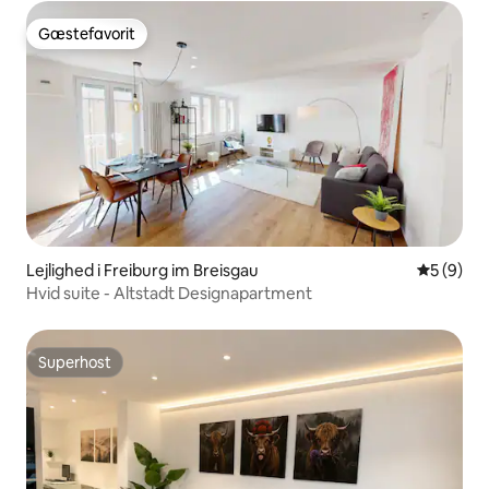
Gæstefavorit
Gæstefavorit
Lejlighed i Freiburg im Breisgau
5 ud af 5
5 (9)
Hvid suite - Altstadt Designapartment
Superhost
Superhost