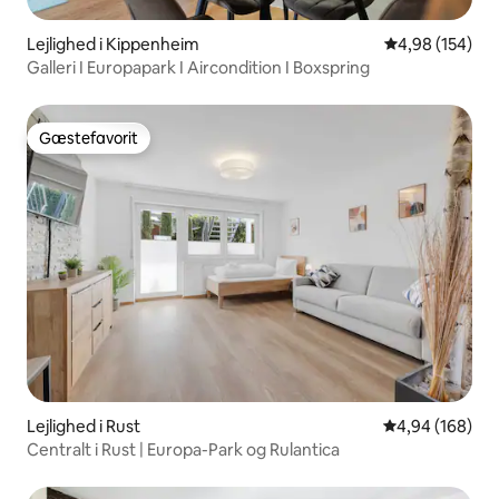
Lejlighed i Kippenheim
4,98 ud af 5 i
4,98 (154)
Galleri I Europapark I Aircondition I Boxspring
Gæstefavorit
Gæstefavorit
Lejlighed i Rust
4,94 ud af 5 i
4,94 (168)
Centralt i Rust | Europa-Park og Rulantica