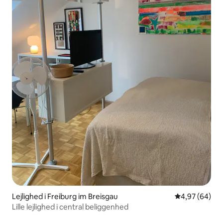
Lejlighed i Freiburg im Breisgau
4,97 ud af 5 
4,97 (64)
Lille lejlighed i central beliggenhed