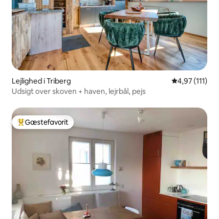
Lejlighed i Triberg
4,97 ud af 5 
4,97 (111)
Udsigt over skoven + haven, lejrbål, pejs
Gæstefavorit
Bedste gæstefavorit