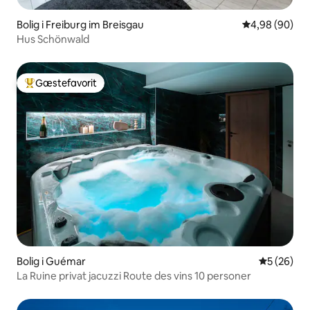
Bolig i Freiburg im Breisgau
4,98 ud af 5 
4,98 (90)
Hus Schönwald
Gæstefavorit
Bedste gæstefavorit
Bolig i Guémar
5 ud af 5 
5 (26)
La Ruine privat jacuzzi Route des vins 10 personer