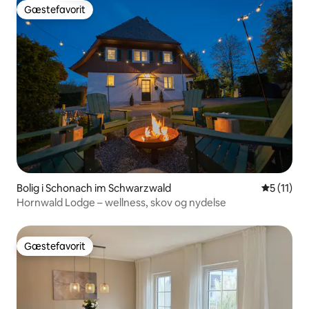
Gæstefavorit
Gæstefavorit
Bolig i Schonach im Schwarzwald
5 ud af 5
5 (11)
Hornwald Lodge – wellness, skov og nydelse
Gæstefavorit
Gæstefavorit