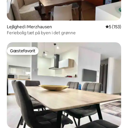
Lejlighed i Merzhausen
5 ud af 5 i
5 (153)
Feriebolig tæt på byen i det grønne
Gæstefavorit
Gæstefavorit