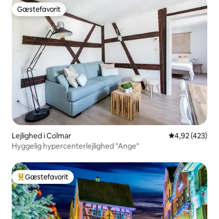
Gæstefavorit
Gæstefavorit
Lejlighed i Colmar
4,92 ud af 5 i
4,92 (423)
Hyggelig hypercenterlejlighed "Ange"
Gæstefavorit
Bedste gæstefavorit