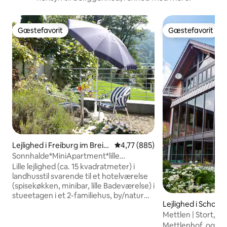
Gæstefavorit
Gæstefavorit
Gæstefavorit
Gæstefavorit
Lejlighed i Freiburg im Breis
4,77 ud af 5 i gennemsnitlig be
4,77 (885)
gau
Sonnhalde*MiniApartment*lille
have*Rolig beliggenhed
Lille lejlighed (ca. 15 kvadratmeter) i
landhusstil svarende til et hotelværelse
(spisekøkken, minibar, lille Badeværelse) i
stueetagen i et 2-familiehus, by/natur
Lejlighed i Schopf
tæt på byen, nøgleboks, panoramisk
beliggenhed, udsigt over sort skov, høje
Mettlen | Stort, lu
vinduer, udendørs persienner, 10 kvm
over Alperne
Mettlenhof, også 