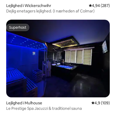
Lejlighed i Wickerschwihr
4,94 ud af 5 i
4,94 (287)
Dejlig enetagers lejlighed. (I nærheden af Colmar)
Superhost
Superhost
Lejlighed i Mulhouse
4,9 ud af 5 i
4,9 (109)
Le Prestige Spa Jacuzzi & traditionel sauna