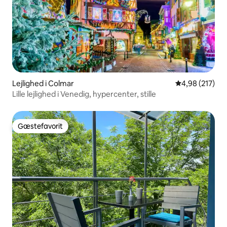
Lejlighed i Colmar
4,98 ud af 5 i
4,98 (217)
Lille lejlighed i Venedig, hypercenter, stille
Gæstefavorit
Gæstefavorit