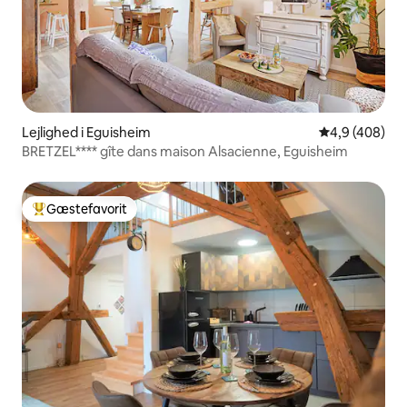
Lejlighed i Eguisheim
4,9 ud af 5 i
4,9 (408)
BRETZEL**** gîte dans maison Alsacienne, Eguisheim
Gæstefavorit
Bedste gæstefavorit