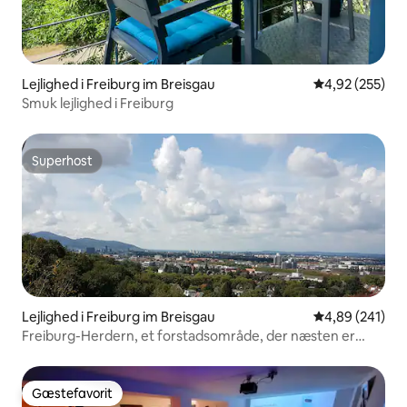
Lejlighed i Freiburg im Breisgau
4,92 ud af 5 i
4,92 (255)
Smuk lejlighed i Freiburg
Superhost
Superhost
Lejlighed i Freiburg im Breisgau
4,89 ud af 5 i
4,89 (241)
Freiburg-Herdern, et forstadsområde, der næsten er
naturligt!
Gæstefavorit
Gæstefavorit