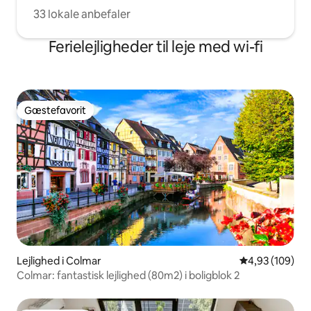
33 lokale anbefaler
Ferielejligheder til leje med wi-fi
Gæstefavorit
Gæstefavorit
Lejlighed i Colmar
4,93 ud af 5 i
4,93 (109)
Colmar: fantastisk lejlighed (80m2) i boligblok 2