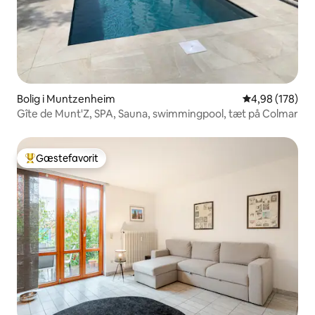
Bolig i Muntzenheim
4,98 ud af 5 i
4,98 (178)
Gîte de Munt'Z, SPA, Sauna, swimmingpool, tæt på Colmar
Gæstefavorit
Bedste gæstefavorit