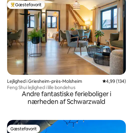
Gæstefavorit
Bedste gæstefavorit
Lejlighed i Griesheim-près-Molsheim
4,99 ud af 5 i
4,99 (134)
Feng Shui lejlighed i lille bondehus
Andre fantastiske ferieboliger i
nærheden af Schwarzwald
Gæstefavorit
Gæstefavorit