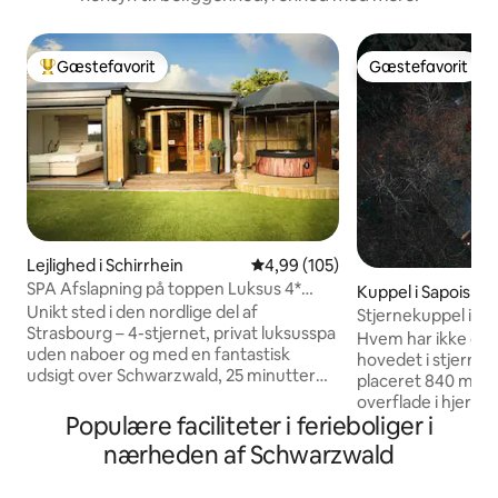
Gæstefavorit
Gæstefavorit
Bedste gæstefavorit
Gæstefavorit
Lejlighed i Schirrhein
4,99 ud af 5 i gennemsnitlig be
4,99 (105)
SPA Afslapning på toppen Luksus 4*
Kuppel i Sapois
Udsigt og privat spa
Unikt sted i den nordlige del af
Stjernekuppel i sk
Strasbourg – 4-stjernet, privat luksusspa
natur i Gérardmer
Hvem har ikke dr
uden naboer og med en fantastisk
hovedet i stjerner
udsigt over Schwarzwald, 25 minutter
placeret 840 mete
fra Strasbourg og Baden-Baden, 10
overflade i hjertet
minutter fra Haguenau, 1 time fra
Populære faciliteter i ferieboliger i
Vogeserne, isoleret
Europa-Park og 5 minutter fra
optimal ro. På en 
nærheden af Schwarzwald
Soufflenheim-golfbanen. Drømmesuite
på vores gård og i 
med direkte adgang til et helt privat
parken, kan du ge