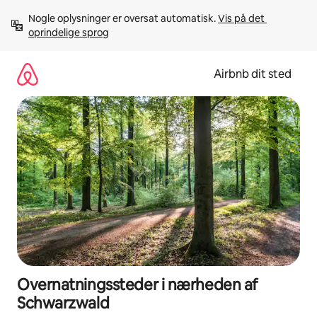
Gå
Nogle oplysninger er oversat automatisk. 
Vis på det 
videre
oprindelige sprog
til
indhold
Airbnb dit sted
Overnatningssteder i nærheden af
Schwarzwald