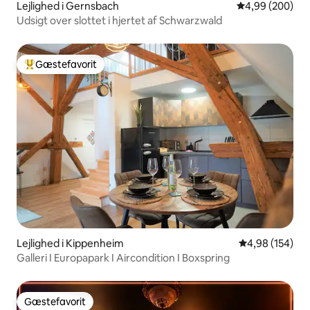
Lejlighed i Gernsbach
4,99 ud af 5 i
4,99 (200)
Udsigt over slottet i hjertet af Schwarzwald
Gæstefavorit
Bedste gæstefavorit
Lejlighed i Kippenheim
4,98 ud af 5 i
4,98 (154)
Galleri I Europapark I Aircondition I Boxspring
Gæstefavorit
Gæstefavorit