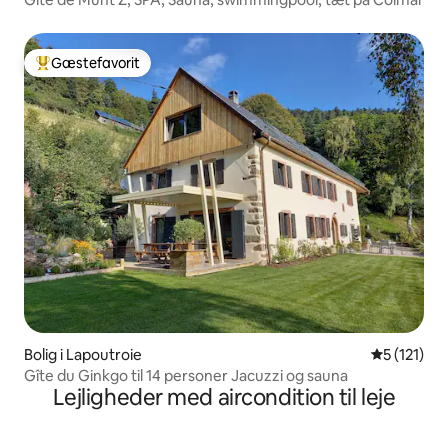
Gæstefavorit
Bedste gæstefavorit
Bolig i Lapoutroie
5 ud af 5 
5 (121)
Gîte du Ginkgo til 14 personer Jacuzzi og sauna
Lejligheder med aircondition til leje