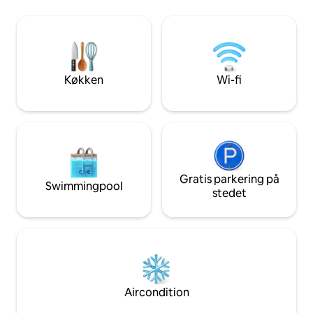
udendørsområde med jacuzzi og sauna,
på et sted, der er
der giver en uforglemmelig oplevelse!
det er æstetisk. N
58 m² (624 kvadratfod), fuldt udstyret,
kan du ligge komfo
romantisk soveværelse med kingsize-
beundre det fasci
dobbeltseng, brusebad, toilet, fuldt
stjernernes glimt o
udstyret køkken, sofa og spiseplads.
naturens lyde.
Køkken
Wi-fi
Gratis parkering på
Swimmingpool
stedet
Aircondition