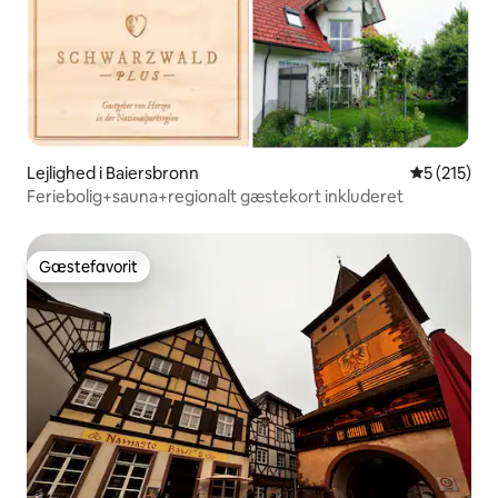
Lejlighed i Baiersbronn
5 ud af 5 i
5 (215)
Feriebolig+sauna+regionalt gæstekort inkluderet
Gæstefavorit
Gæstefavorit