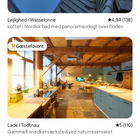
Lejlighed i Wasselonne
4,94 ud af 5 i
4,94 (138)
Loftet | Nordisk bad med panoramaudsigt over floden
Gæstefavorit
Bedste gæstefavorit
Lade i Todtnau
5 ud af 5 i
5 (110)
Gammelt snedkerværksted ved naturreservatet