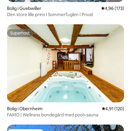
Bolig i Guebwiller
4,96 ud af 5 i
4,96 (173)
Den store lille prins I Sommerfuglen I Privat
Superhost
Superhost
Bolig i Obernheim
4,91 ud af 5 i
4,91 (120)
FAMO | Wellness bondegård med pool+sauna