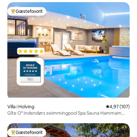
Gæstefavorit
Bedste gæstefavorit
Villa i Holving
4,97 ud af 5 i
4,97 (107)
Gîte O² Indendørs swimmingpool Spa Sauna Hammam
Biograf
Gæstefavorit
Bedste gæstefavorit