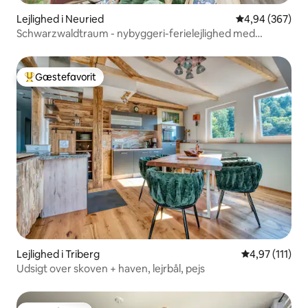
Lejlighed i Neuried
4,94 ud af 5 i
4,94 (367)
Schwarzwaldtraum - nybyggeri-ferielejlighed med
terrasse!
Gæstefavorit
Bedste gæstefavorit
Lejlighed i Triberg
4,97 ud af 5 
4,97 (111)
Udsigt over skoven + haven, lejrbål, pejs