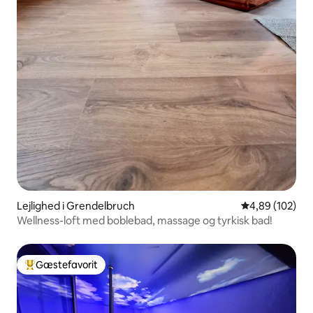
Lejlighed i Grendelbruch
4,89 ud af 5 i
4,89 (102)
Wellness-loft med boblebad, massage og tyrkisk bad!
Gæstefavorit
Bedste gæstefavorit