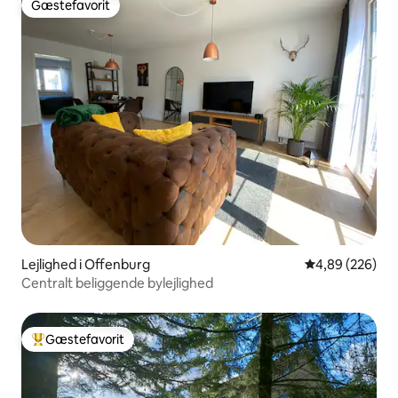
Gæstefavorit
Gæstefavorit
Lejlighed i Offenburg
4,89 ud af 5 i
4,89 (226)
Centralt beliggende bylejlighed
Gæstefavorit
Bedste gæstefavorit