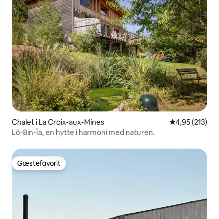
Chalet i La Croix-aux-Mines
4,95 ud af 5 i
4,95 (213)
Lô-Bin-Ïa, en hytte i harmoni med naturen.
Gæstefavorit
Gæstefavorit