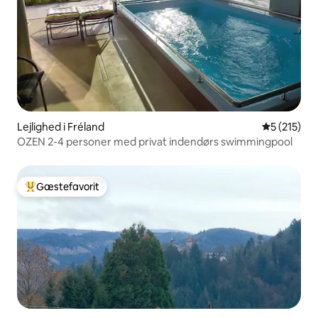
Lejlighed i Fréland
5 ud af 5 i
5 (215)
OZEN 2-4 personer med privat indendørs swimmingpool
Gæstefavorit
Bedste gæstefavorit