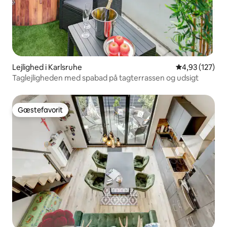
Lejlighed i Karlsruhe
4,93 ud af 5 i
4,93 (127)
Taglejligheden med spabad på tagterrassen og udsigt
Gæstefavorit
Gæstefavorit