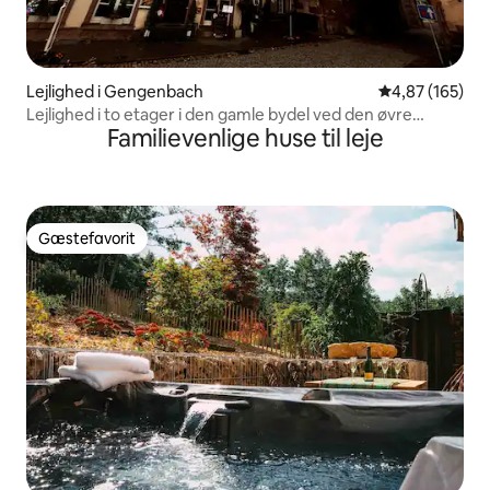
Lejlighed i Gengenbach
4,87 ud af 5 i
4,87 (165)
Lejlighed i to etager i den gamle bydel ved den øvre
Familievenlige huse til leje
byport
Gæstefavorit
Gæstefavorit