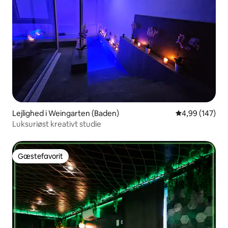
Lejlighed i Weingarten (Baden)
4,99 ud af 5 i
4,99 (147)
Luksuriøst kreativt studie
Gæstefavorit
Gæstefavorit