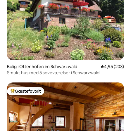
Bolig i Ottenhöfen im Schwarzwald
4,95 ud af 5 i
4,95 (203)
Smukt hus med 5 soveværelser i Schwarzwald
Gæstefavorit
Bedste gæstefavorit