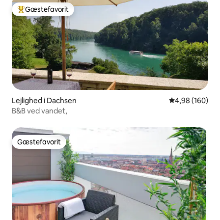
Gæstefavorit
Bedste gæstefavorit
Lejlighed i Dachsen
4,98 ud af 5 i
4,98 (160)
B&B ved vandet,
Gæstefavorit
Gæstefavorit