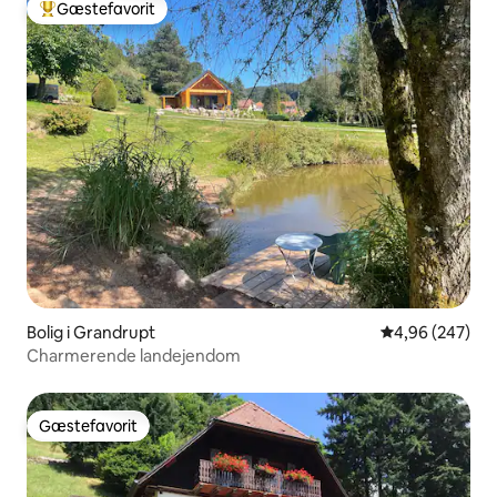
Gæstefavorit
Bedste gæstefavorit
Bolig i Grandrupt
4,96 ud af 5 i
4,96 (247)
Charmerende landejendom
Gæstefavorit
Gæstefavorit