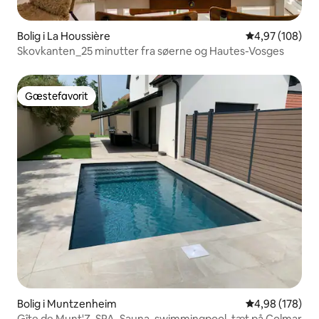
Bolig i La Houssière
4,97 ud af 5 i
4,97 (108)
Skovkanten_25 minutter fra søerne og Hautes-Vosges
Gæstefavorit
Gæstefavorit
Bolig i Muntzenheim
4,98 ud af 5 i
4,98 (178)
Gîte de Munt'Z, SPA, Sauna, swimmingpool, tæt på Colmar