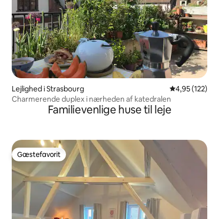
Lejlighed i Strasbourg
4,95 ud af 5 i
4,95 (122)
Charmerende duplex i nærheden af katedralen
Familievenlige huse til leje
Gæstefavorit
Gæstefavorit