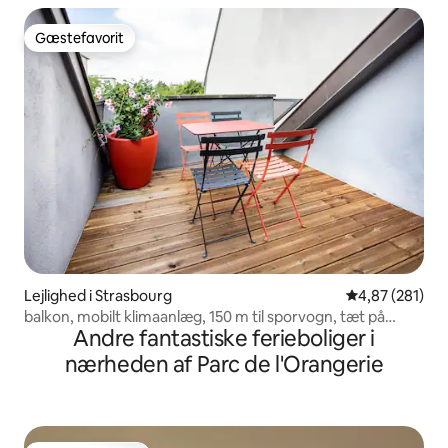
Gæstefavorit
Gæstefavorit
Lejlighed i Strasbourg
4,87 ud af 5 i
4,87 (281)
balkon, mobilt klimaanlæg, 150 m til sporvogn, tæt på
Andre fantastiske ferieboliger i
Parlamentet
nærheden af Parc de l'Orangerie