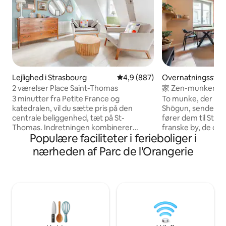
Lejlighed i Strasbourg
4,9 ud af 5 i gennemsnitlig be
4,9 (887)
Overnatningssted 
urg
2 værelser Place Saint-Thomas
家 Zen-munkens hv
3 minutter fra Petite France og
To munke, der er 
katedralen, vil du sætte pris på den
Shōgun, sendes til
centrale beliggenhed, tæt på St-
fører dem til Stra
Thomas. Indretningen kombinerer
franske by, de opd
Populære faciliteter i ferieboliger i
moderne og gammelt, for en
forundret over de
atmosfære, hvor man føler sig godt
katedral og den fo
nærheden af Parc de l'Orangerie
tilpas, som i en rede! Fra gårdhaven har
denne alsaciske by,
du adgang til denne charmerende og
ned her et stykke tid. For at m
originale 2-værelses lejlighed, der er
deres hjemve, ska
ideel til en romantisk udflugt. Bygningen
pilgrimme en oase
har en rig historie. I 1289 blev der slået
om deres hjemland
mønter her; guldfloriner. I det 18.
kokon, en kærlighe
århundrede var det et gæstehus, hvor
fjerne østen mi
Goethe og hans venner spiste. Det er
せ