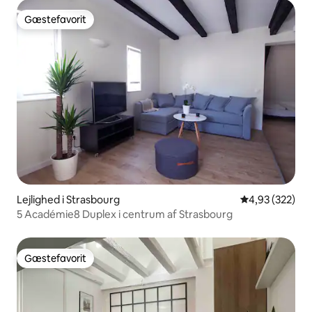
Gæstefavorit
Gæstefavorit
Lejlighed i Strasbourg
4,93 ud af 5 i
4,93 (322)
5 Académie8 Duplex i centrum af Strasbourg
Gæstefavorit
Gæstefavorit