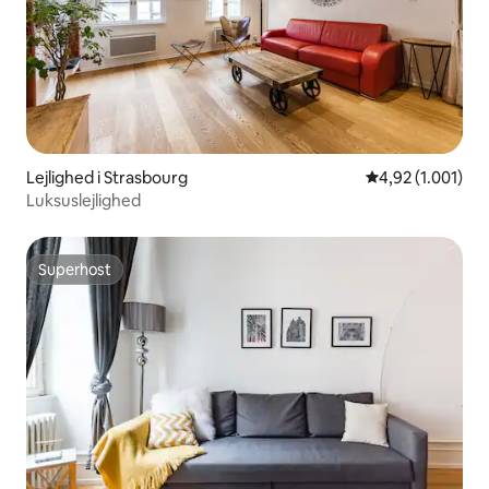
Lejlighed i Strasbourg
4,92 ud af 5 i g
4,92 (1.001)
Luksuslejlighed
Superhost
Superhost