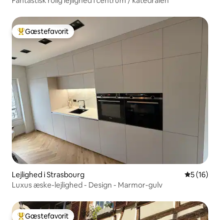
Fantastisk rolig lejlighed i centrum / katedralen
Gæstefavorit
Bedste gæstefavorit
Lejlighed i Strasbourg
5 ud af 5 
5 (16)
Luxus æske-lejlighed - Design - Marmor-gulv
Gæstefavorit