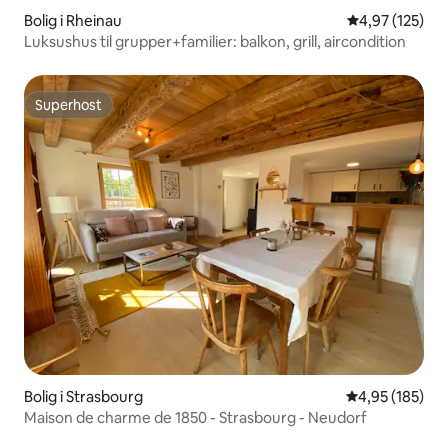
Bolig i Rheinau
4,97 ud af 5 i
4,97 (125)
Luksushus til grupper+familier: balkon, grill, aircondition
Superhost
Superhost
Bolig i Strasbourg
4,95 ud af 5 i
4,95 (185)
Maison de charme de 1850 - Strasbourg - Neudorf