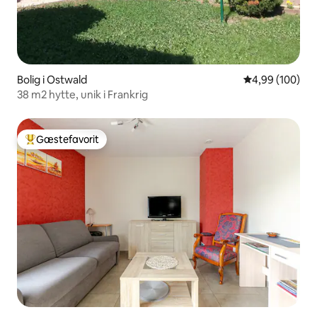
Bolig i Ostwald
4,99 ud af 5 i
4,99 (100)
38 m2 hytte, unik i Frankrig
Gæstefavorit
Bedste gæstefavorit