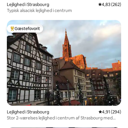
Lejlighed i Strasbourg
4,83 ud af 5 i
4,83 (262)
Typisk alsacisk lejlighed i centrum
Gæstefavorit
Bedste gæstefavorit
Lejlighed i Strasbourg
4,91 ud af 5 i
4,91 (294)
Stor 2-værelses lejlighed i centrum af Strasbourg med
udsigt over katedralen