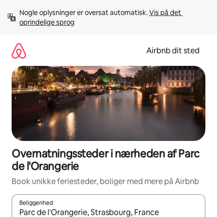
Gå
Nogle oplysninger er oversat automatisk. 
Vis på det 
videre
oprindelige sprog
til
indhold
Airbnb dit sted
Overnatningssteder i nærheden af Parc
de l'Orangerie
Book unikke feriesteder, boliger med mere på Airbnb
Beliggenhed
Når resultaterne er tilgængelige, skal du navigere med piletaste