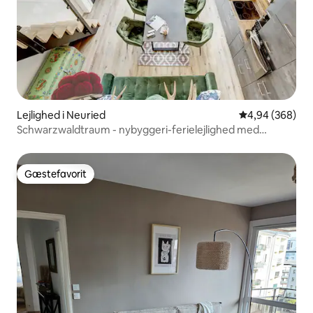
Lejlighed i Neuried
4,94 ud af 5 i
4,94 (368)
Schwarzwaldtraum - nybyggeri-ferielejlighed med
terrasse!
Gæstefavorit
Gæstefavorit