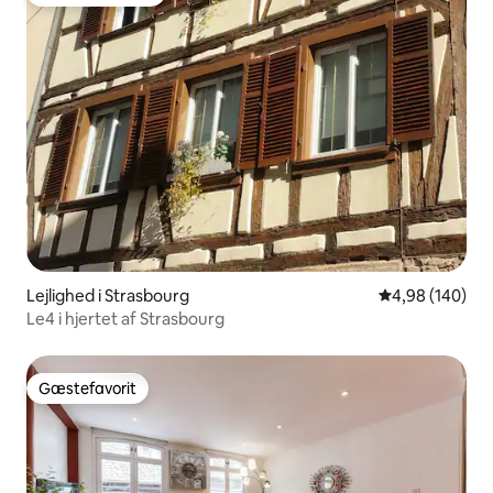
Bedste gæstefavorit
Lejlighed i Strasbourg
4,98 ud af 5 i
4,98 (140)
Le4 i hjertet af Strasbourg
Gæstefavorit
Gæstefavorit