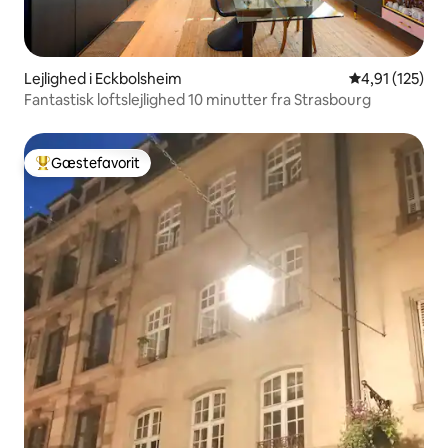
Lejlighed i Eckbolsheim
4,91 ud af 5 i
4,91 (125)
Fantastisk loftslejlighed 10 minutter fra Strasbourg
Gæstefavorit
Bedste gæstefavorit