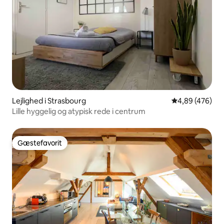
Lejlighed i Strasbourg
4,89 ud af 5 i
4,89 (476)
Lille hyggelig og atypisk rede i centrum
Gæstefavorit
Gæstefavorit