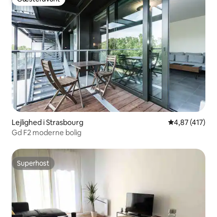
Gæstefavorit
Lejlighed i Strasbourg
4,87 ud af 5 i
4,87 (417)
Gd F2 moderne bolig
Superhost
Superhost