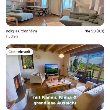
Bolig i Furdenheim
4,98 ud af 5 i
4,98 (101)
Hytten
Gæstefavorit
Gæstefavorit