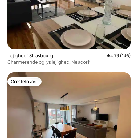
Lejlighed i Strasbourg
4,79 ud af 5 i
4,79 (146)
Charmerende og lys lejlighed, Neudorf
Gæstefavorit
Gæstefavorit