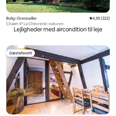
Bolig i Gresswiller
4,95 ud af 5 i
4,95 (322)
Chalet 4* La Chèvrerie i naturen
Lejligheder med aircondition til leje
Gæstefavorit
Gæstefavorit