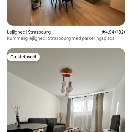
Lejlighed i Strasbourg
4,94 ud af 5 i
4,94 (182)
Rummelig lejlighed i Strasbourg med parkeringsplads
Gæstefavorit
Gæstefavorit