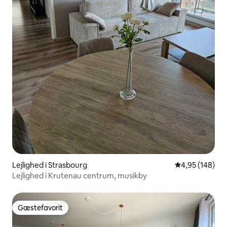
Lejlighed i Strasbourg
4,95 ud af 5 i
4,95 (148)
Lejlighed i Krutenau centrum, musikby
Gæstefavorit
Gæstefavorit