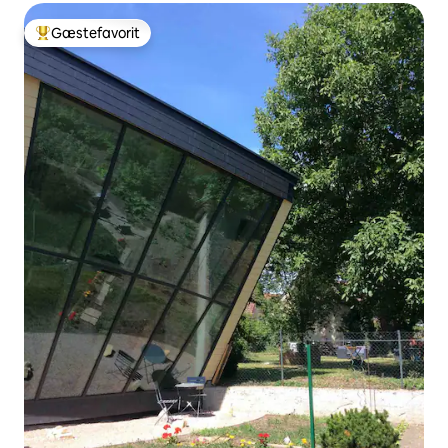
Gæstefavorit
Bedste gæstefavorit