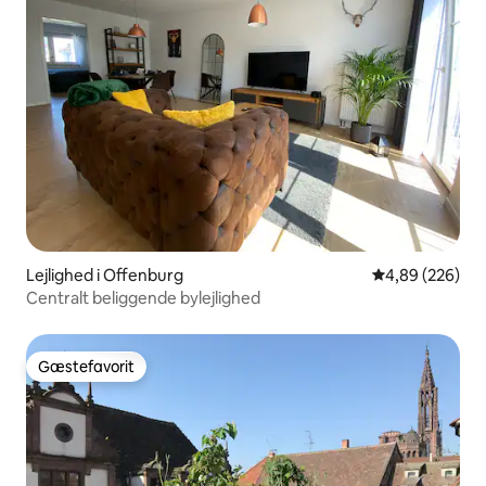
Lejlighed i Offenburg
4,89 ud af 5 i
4,89 (226)
Centralt beliggende bylejlighed
Gæstefavorit
Gæstefavorit