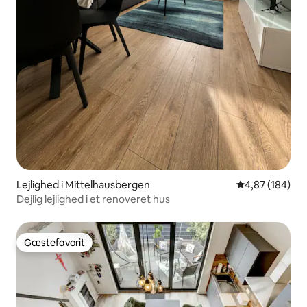
Lejlighed i Mittelhausbergen
4,87 ud af 5 i
4,87 (184)
Dejlig lejlighed i et renoveret hus
Gæstefavorit
Gæstefavorit