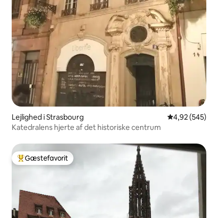
Lejlighed i Strasbourg
4,92 ud af 5 i
4,92 (545)
Katedralens hjerte af det historiske centrum
Gæstefavorit
Bedste gæstefavorit