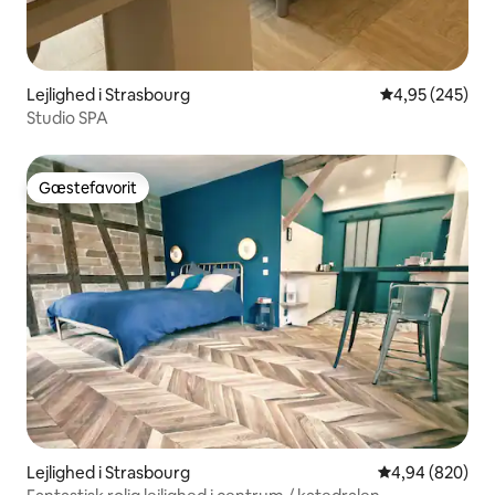
Lejlighed i Strasbourg
4,95 ud af 5 i
4,95 (245)
Studio SPA
Gæstefavorit
Gæstefavorit
Lejlighed i Strasbourg
4,94 ud af 5 i
4,94 (820)