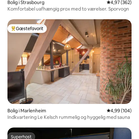
Bolig i Strasbourg
4,97 ud af 5 i
4,97 (362)
Komfortabel uafhængig prox med to værelser. Sporvogn
Gæstefavorit
Bedste gæstefavorit
Bolig i Marlenheim
4,99 ud af 5 i
4,99 (104)
Indkvartering Le Kelsch rummelig og hyggelig med sauna
Superhost