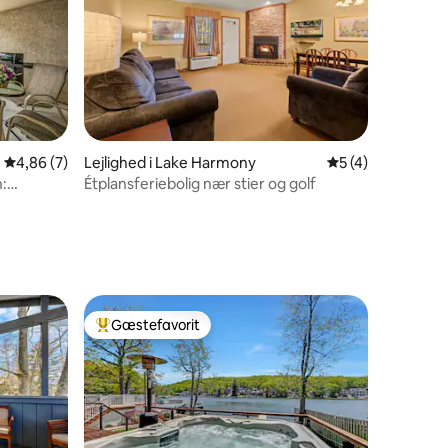
5 omtaler
4,86 ud af 5 i gennemsnitlig bedømmelse, 7 omtaler
4,86 (7)
Lejlighed i Lake Harmony
5 ud af 5 i genne
5 (4)
n:
Étplansferiebolig nær stier og golf
Gæstefavorit
Bedste gæstefavorit