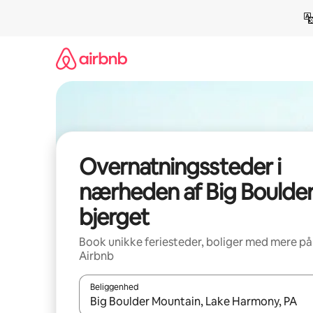
Gå
videre
til
indhold
Overnatningssteder i
nærheden af Big Boulder
bjerget
Book unikke feriesteder, boliger med mere på
Airbnb
Beliggenhed
Når resultaterne er tilgængelige, skal du navigere