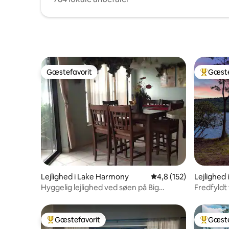
Gæstefavorit
Gæste
Gæstefavorit
Bedste 
Lejlighed i Lake Harmony
4,8 ud af 5 i gennems
4,8 (152)
Lejlighed
Hyggelig lejlighed ved søen på Big
Fredfyldt
Boulder Lake.
Gæstefavorit
Gæste
Bedste gæstefavorit
Bedste 