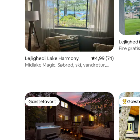
Lejlighed
Fire grat
adgang til
Lejlighed i Lake Harmony
4,99 ud af 5 i gennem
4,99 (74)
Midlake Magic. Søbred, ski, vandretur,
strand, pool
Gæstefavorit
Gæste
Gæstefavorit
Bedste 