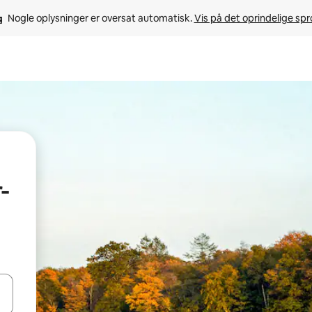
Nogle oplysninger er oversat automatisk. 
Vis på det oprindelige sp
-
 med piletasterne op og ned eller se mere ved at trykke eller stryge.