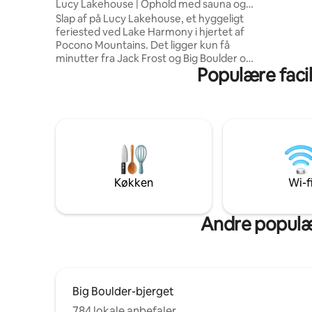
Lucy Lakehouse | Ophold med sauna og
tv, vaske
bålplads
Slap af på Lucy Lakehouse, et hyggeligt
garagepa
feriested ved Lake Harmony i hjertet af
til Boulde
Pocono Mountains. Det ligger kun få
dækker po
minutter fra Jack Frost og Big Boulder og
kajakudle
Populære facil
er det perfekte sted til skiture, dage ved
registrer
søen og ferier året rundt. Indendørs kan
klubgebyr
du nyde en privat sauna, en varm pejs og
et fuldt udstyret køkken, der er designet
til afslappende ophold. Udendørs kan du
læne dig tilbage og slappe af, mens du
laver s'mores ved vores helt nye
bålplads. Brug dine dage på at gå til Lake
Harmony og restauranter i nærheden,
Køkken
Wi-f
og kom derefter tilbage for at slappe af
og få ny energi.
Andre populæ
Big Boulder-bjerget
784 lokale anbefaler