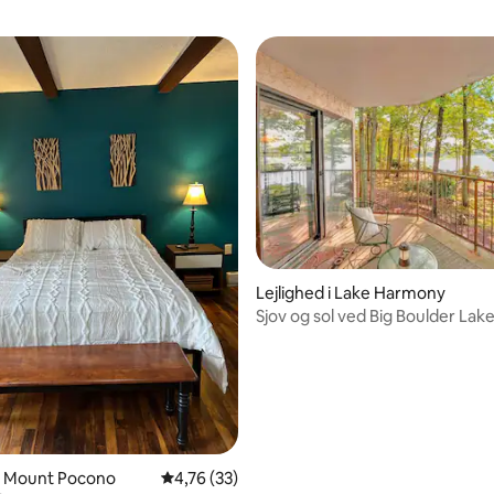
Lejlighed i Lake Harmony
msnitlig bedømmelse, 3 omtaler
Sjov og sol ved Big Boulder Lake
 i Mount Pocono
4,76 ud af 5 i gennemsnitlig bedømmelse, 3
4,76 (33)