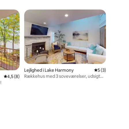
Lejlighed i Lake Harmony
5 ud af 5 i genne
5 (3)
Rækkehus med 3 soveværelser, udsigt
4,5 ud af 5 i gennemsnitlig bedømmelse, 8 omtaler
4,5 (8)
over søen, pejs og terrasse
!
3 omtaler