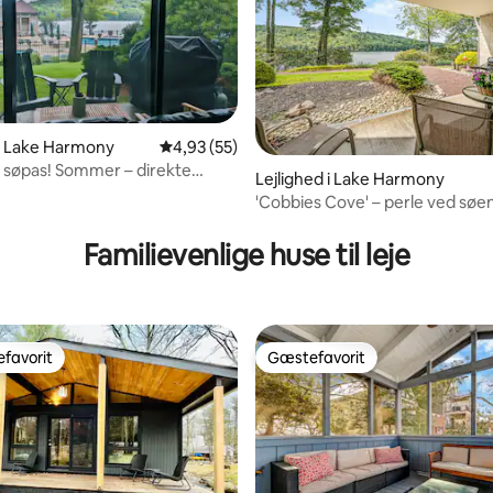
 i Lake Harmony
4,93 ud af 5 i gennemsnitlig bedømmelse, 5
4,93 (55)
is søpas! Sommer – direkte
Lejlighed i Lake Harmony
 poolen!
'Cobbies Cove' – perle ved søe
snitlig bedømmelse, 74 omtaler
fantastisk udsigt og pool!
Familievenlige huse til leje
favorit
Gæstefavorit
gæstefavorit
Gæstefavorit