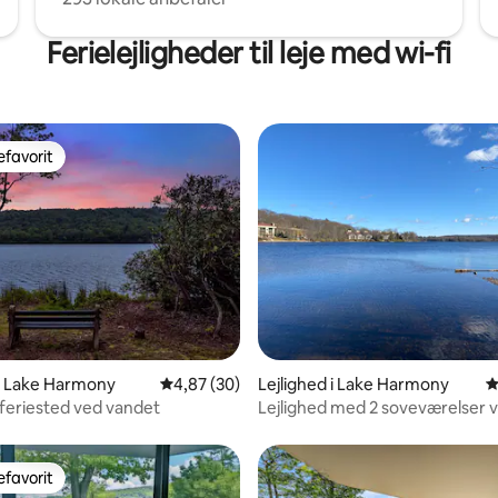
Ferielejligheder til leje med wi-fi
favorit
gæstefavorit
nitlig bedømmelse, 152 omtaler
 i Lake Harmony
4,87 ud af 5 i gennemsnitlig bedømmelse, 3
4,87 (30)
Lejlighed i Lake Harmony
4
 feriested ved vandet
Lejlighed med 2 soveværelser 
Harmony
favorit
gæstefavorit