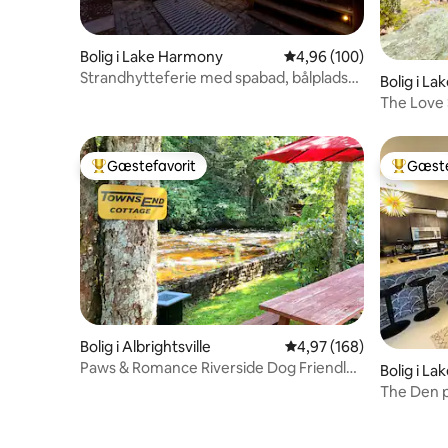
Bolig i Lake Harmony
4,96 ud af 5 i gennems
4,96 (100)
Strandhytteferie med spabad, bålplads
Bolig i L
og grill
The Love
Poconos!
Gæstefavorit
Gæste
Bedste gæstefavorit
Bedste 
Bolig i Albrightsville
4,97 ud af 5 i gennems
4,97 (168)
Paws & Romance Riverside Dog Friendly
Bolig i L
Island Park
The Den p
Lake Club