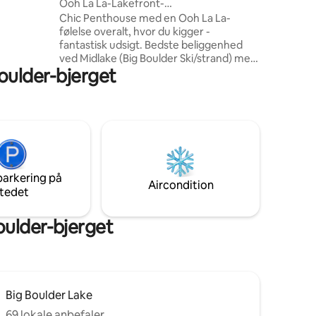
Ooh La La-Lakefront-
ski/strand/pool/sø/vandring/cykel
Chic Penthouse med en Ooh La La-
ub (3
følelse overalt, hvor du kigger -
, Big
fantastisk udsigt. Bedste beliggenhed
dreture ✔️
ved Midlake (Big Boulder Ski/strand) med
 køkken,
Boulder-bjerget
udsigt over pool/sø med hyggelig pejs.
Komfort i overflod i alle værelser. 4-
sæsoners oase – vandreture, cykling,
svævebane, skiløb, strand, pools/spabad
(sommer), restauranter/barer ved søen,
Jim Thorpe, vingårde, indendørs
vandland, bowling, arkade, ridning, white
water rafting, paintball, outlets, casino –
parkering på
alle med en afsondret naturlig
Aircondition
tedet
fornemmelse med sø- og bjergudsigt.
ulder-bjerget
Big Boulder Lake
69 lokale anbefaler