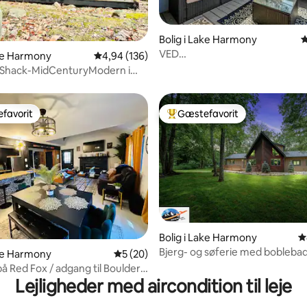
nitlig bedømmelse, 100 omtaler
Bolig i Lake Harmony
4
VED
ake Harmony
4,94 ud af 5 i gennemsnitlig bedømmelse, 13
4,94 (136)
SØEN/spabad/spil/bro/kajakke
 Shack-MidCenturyModern i
favorit
Gæstefavorit
gæstefavorit
Bedste gæstefavorit
nitlig bedømmelse, 168 omtaler
Bolig i Lake Harmony
4
Bjerg- og søferie med boblebad
ake Harmony
5 ud af 5 i gennemsnitlig bedømmelse, 2
5 (20)
massage!
å Red Fox / adgang til Boulder
Lejligheder med aircondition til leje