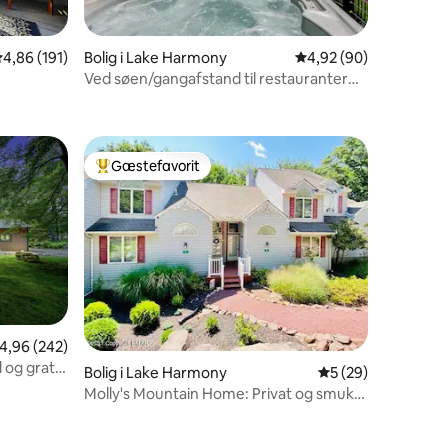
,86 ud af 5 i gennemsnitlig bedømmelse, 191 omtaler
4,86 (191)
Bolig i Lake Harmony
4,92 ud af 5 i gennem
4,92 (90)
Ved søen/gangafstand til restauranter
6 omtaler
r/paddleboard
og barer/spabad
Gæstefavorit
Bedste gæstefavorit
,96 ud af 5 i gennemsnitlig bedømmelse, 242 omtaler
4,96 (242)
 og gratis
0 omtaler
Bolig i Lake Harmony
5 ud af 5 i gennem
5 (29)
Molly's Mountain Home: Privat og smuk
udsigt