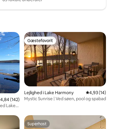
Gæstefavorit
Gæstefavorit
Lejlighed i Lake Harmony
4,93 ud af 5 i gennem
4,93 (14)
Mystic Sunrise | Ved søen, pool og spabad
0 omtaler
,84 ud af 5 i gennemsnitlig bedømmelse, 142 omtaler
4,84 (142)
ved Lake
Superhost
Superhost