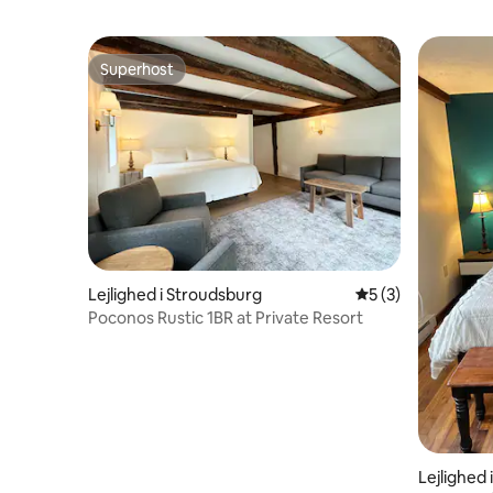
Superhost
Superhost
Lejlighed i Stroudsburg
5 ud af 5 i genne
5 (3)
Poconos Rustic 1BR at Private Resort
Lejlighed