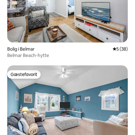
Bolig i Belmar
5 ud af 5 
5 (38)
Belmar Beach-hytte
Gæstefavorit
Gæstefavorit