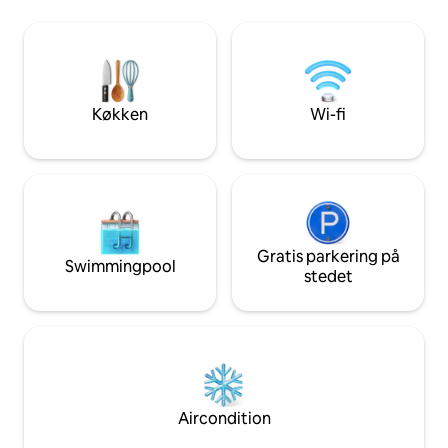
at samles omkring tv'et og et spisebord
queensize-seng og
til måltider og spil. Der er også et
rummet med stor størrels
arbejdsområde, der er velegnet til
stille (!) atelierlej
bærbare computere. Der er fire Belmar-
med en fælles baghave.
strandpas inkluderet samt stole.
indtjekning og sen
tilgængelighed til
Køkken
Wi-fi
Gratis parkering på
Swimmingpool
stedet
Aircondition