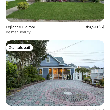
Lejlighed i Belmar
4,94 ud af 5 
4,94 (66)
Belmar Beauty
Gæstefavorit
Gæstefavorit