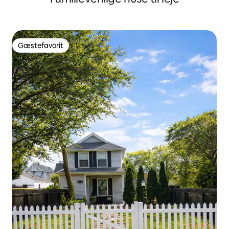
Gæstefavorit
Gæstefavorit