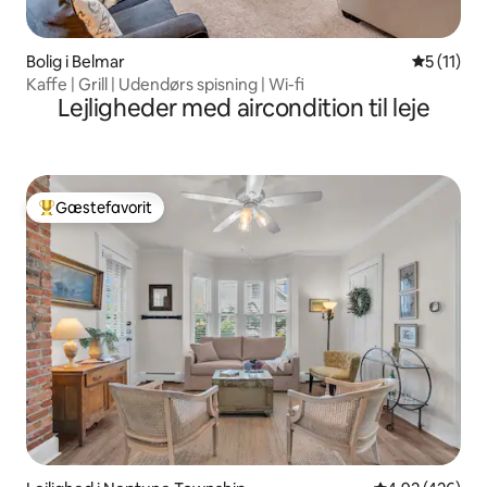
Bolig i Belmar
5 ud af 5
5 (11)
Kaffe | Grill | Udendørs spisning | Wi-fi
Lejligheder med aircondition til leje
Gæstefavorit
Bedste gæstefavorit