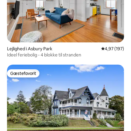
Lejlighed i Asbury Park
4,97 ud af 5 i
4,97 (197)
Ideel feriebolig - 4 blokke til stranden
Gæstefavorit
Gæstefavorit