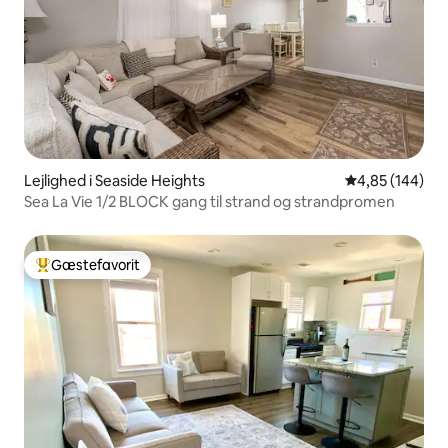
Lejlighed i Seaside Heights
4,85 ud af 5 i
4,85 (144)
Sea La Vie 1/2 BLOCK gang til strand og strandpromen
Gæstefavorit
Bedste gæstefavorit