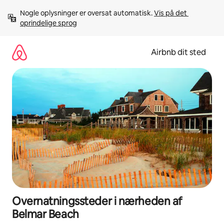
Gå
Nogle oplysninger er oversat automatisk. 
Vis på det 
videre
oprindelige sprog
til
indhold
Airbnb dit sted
Overnatningssteder i nærheden af
Belmar Beach