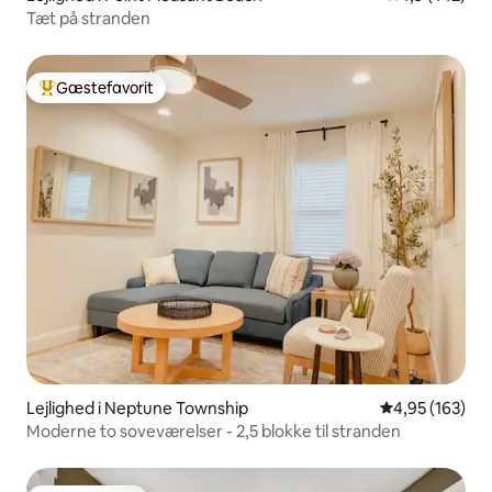
Tæt på stranden
Gæstefavorit
Bedste gæstefavorit
Lejlighed i Neptune Township
4,95 ud af 5 i
4,95 (163)
Moderne to soveværelser - 2,5 blokke til stranden