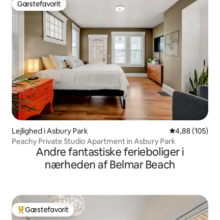
Gæstefavorit
Gæstefavorit
Lejlighed i Asbury Park
4,88 ud af 5 i
4,88 (105)
Peachy Private Studio Apartment in Asbury Park
Andre fantastiske ferieboliger i
nærheden af Belmar Beach
Gæstefavorit
Bedste gæstefavorit