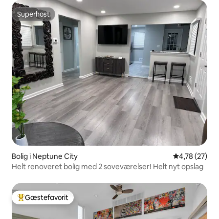
Superhost
Superhost
Bolig i Neptune City
4,78 ud af 5 
4,78 (27)
Helt renoveret bolig med 2 soveværelser! Helt nyt opslag
Gæstefavorit
Bedste gæstefavorit