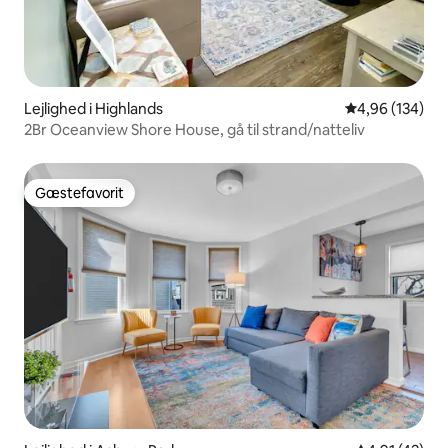
Lejlighed i Highlands
4,96 ud af 5 i
4,96 (134)
2Br Oceanview Shore House, gå til strand/natteliv
Gæstefavorit
Gæstefavorit