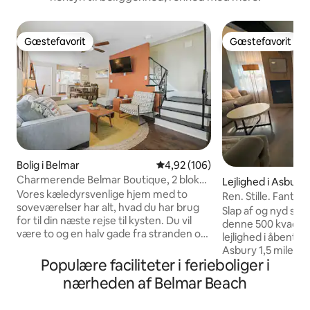
Gæstefavorit
Gæstefavorit
Gæstefavorit
Gæstefavorit
Bolig i Belmar
4,92 ud af 5 i gennemsnitlig be
4,92 (106)
Charmerende Belmar Boutique, 2 blokke
Lejlighed i Asbury
fra stranden
Vores kæledyrsvenlige hjem med to
Ren. Stille. Fantast
soveværelser har alt, hvad du har brug
Slap af og nyd smu
for til din næste rejse til kysten. Du vil
denne 500 kvadra
være to og en halv gade fra stranden og i
lejlighed i åbent k
gåafstand til populære restauranter.
Asbury 1,5 miles fra s
Den overdækkede veranda har masser
Populære faciliteter i ferieboliger i
fuldt udstyret kø
af siddepladser, og i den rummelige
og vinkøleskab. HU
nærheden af Belmar Beach
baghave er der et bord, siddepladser og
smart-tv. Polerede betongulve, separat
en grill kun til dig. I stuen er der plads til
arbejdsområde til 