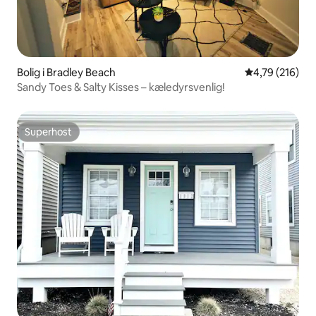
Bolig i Bradley Beach
4,79 ud af 5 i
4,79 (216)
Sandy Toes & Salty Kisses – kæledyrsvenlig!
Superhost
Superhost