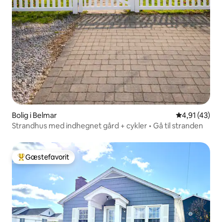
Bolig i Belmar
4,91 ud af 5 
4,91 (43)
Strandhus med indhegnet gård + cykler • Gå til stranden
Gæstefavorit
Bedste gæstefavorit