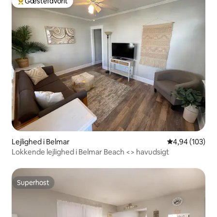
Gæstefavorit
Bedste gæstefavorit
Lejlighed i Belmar
4,94 ud af 5 i
4,94 (103)
Lokkende lejlighed i Belmar Beach <> havudsigt
Superhost
Superhost