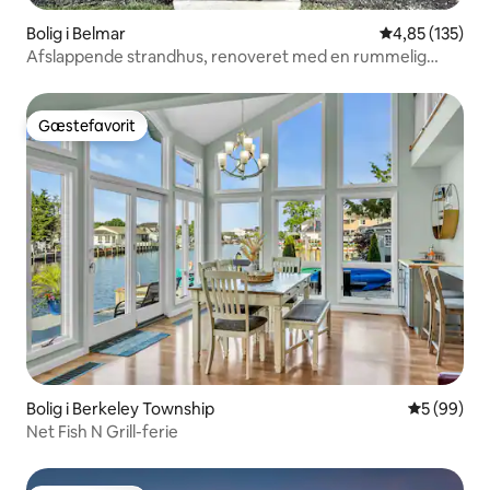
Bolig i Belmar
4,85 ud af 5 i
4,85 (135)
Afslappende strandhus, renoveret med en rummelig
gårdhave
Gæstefavorit
Gæstefavorit
Bolig i Berkeley Township
5 ud af 5 
5 (99)
Net Fish N Grill-ferie