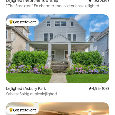
Lejlighed i Neptune Township
4,92 ud af 5 i
4,92 (426)
"The Stockton" En charmerende victoriansk lejlighed
Gæstefavorit
Bedste gæstefavorit
Lejlighed i Asbury Park
4,95 ud af 5 i
4,95 (103)
Sabina: Solrig duplexlejlighed
Gæstefavorit
Bedste gæstefavorit