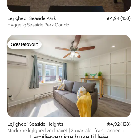
Lejlighed i Seaside Park
4,94 ud af 5 i
4,94 (150)
Hyggelig Seaside Park Condo
Gæstefavorit
Gæstefavorit
Lejlighed i Seaside Heights
4,92 ud af 5 i
4,92 (128)
Moderne lejlighed ved havet | 2 kvartaler fra stranden +
Familievenlige huse til leje
parkering