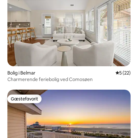
Bolig i Belmar
5 ud af 5 
5 (22)
Charmerende feriebolig ved Comosøen
Gæstefavorit
Gæstefavorit