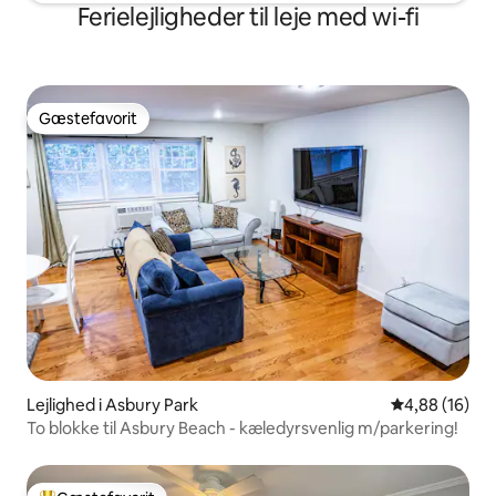
Ferielejligheder til leje med wi-fi
Gæstefavorit
Gæstefavorit
Lejlighed i Asbury Park
4,88 ud af 5 
4,88 (16)
To blokke til Asbury Beach - kæledyrsvenlig m/parkering!