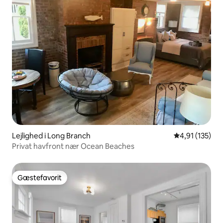
Lejlighed i Long Branch
4,91 ud af 5 i
4,91 (135)
Privat havfront nær Ocean Beaches
Gæstefavorit
Gæstefavorit