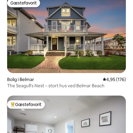
Gæstefavorit
Gæstefavorit
Bolig i Belmar
4,95 ud af 5 i
4,95 (176)
The Seagull's Nest – stort hus ved Belmar Beach
Gæstefavorit
Bedste gæstefavorit