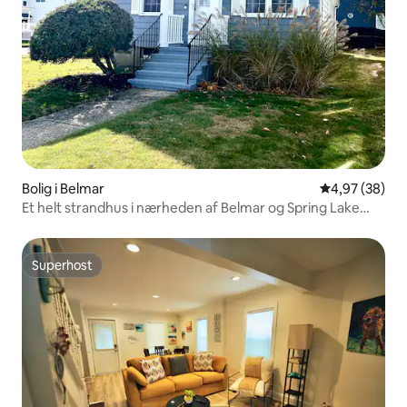
Bolig i Belmar
4,97 ud af 5 
4,97 (38)
Et helt strandhus i nærheden af Belmar og Spring Lake
Beach
Superhost
Superhost