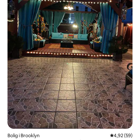
Bolig i Brooklyn
4,92 ud af 5 
4,92 (59)