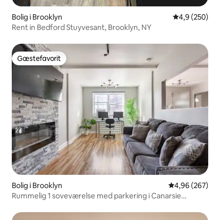
Bolig i Brooklyn
4,9 ud af 5 i
4,9 (250)
Rent in Bedford Stuyvesant, Brooklyn, NY
Gæstefavorit
Gæstefavorit
Bolig i Brooklyn
4,96 ud af 5 i
4,96 (267)
Rummelig 1 soveværelse med parkering i Canarsie
Brooklyn