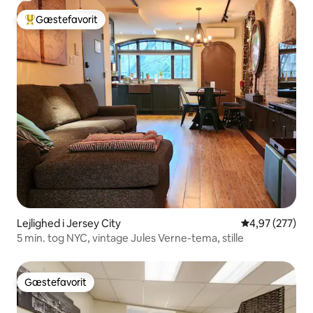
Gæstefavorit
Bedste gæstefavorit
Lejlighed i Jersey City
4,97 ud af 5 i
4,97 (277)
5 min. tog NYC, vintage Jules Verne-tema, stille
Gæstefavorit
Gæstefavorit