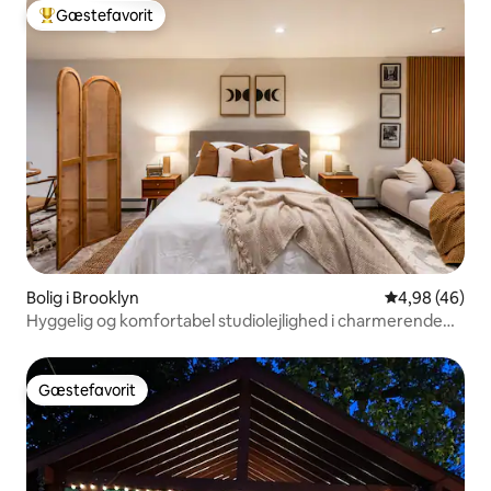
Gæstefavorit
Bedste gæstefavorit
Bolig i Brooklyn
4,98 ud af 5 
4,98 (46)
Hyggelig og komfortabel studiolejlighed i charmerende
Brooklyn
Gæstefavorit
Gæstefavorit