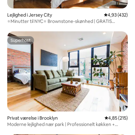
Lejlighed i Jersey City
4,93 ud af 5 i
4,93 (432)
⭐Minutter til NYC⭐ Brownstone-skønhed | GRATIS
PARKERING
Superhost
Superhost
Privat værelse i Brooklyn
4,85 ud af 5 i
4,85 (215)
Moderne lejlighed nær park | Professionelt køkken +
dampbruser