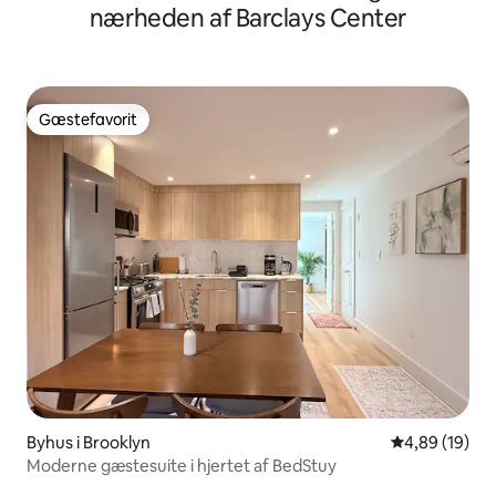
nærheden af Barclays Center
Gæstefavorit
Gæstefavorit
Byhus i Brooklyn
4,89 ud af 5 
4,89 (19)
Moderne gæstesuite i hjertet af BedStuy