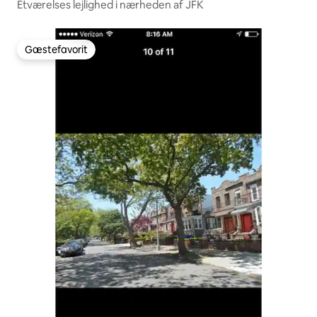
Etværelses lejlighed i nærheden af JFK
Gæstefavorit
Gæstefavorit