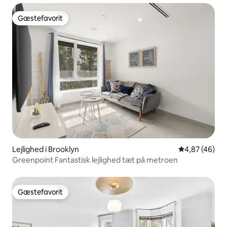
Gæstefavorit
Gæstefavorit
Lejlighed i Brooklyn
4,87 ud af 5 
4,87 (46)
Greenpoint Fantastisk lejlighed tæt på metroen
Gæstefavorit
Gæstefavorit