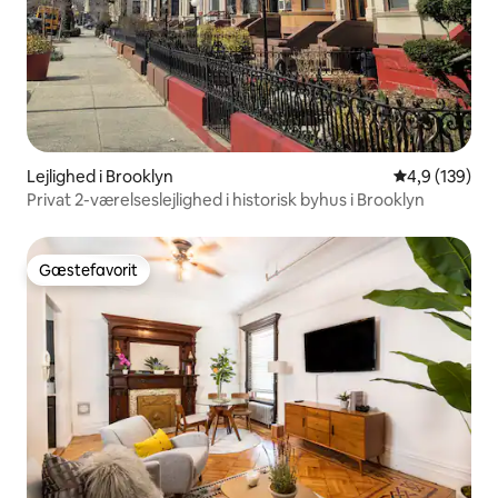
Lejlighed i Brooklyn
4,9 ud af 5 i
4,9 (139)
Privat 2-værelseslejlighed i historisk byhus i Brooklyn
Gæstefavorit
Gæstefavorit