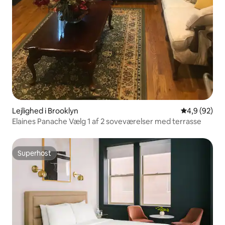
Lejlighed i Brooklyn
4,9 ud af 5 
4,9 (92)
Elaines Panache Vælg 1 af 2 soveværelser med terrasse
Superhost
Superhost