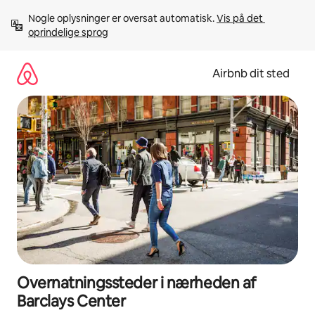
Gå
Nogle oplysninger er oversat automatisk. 
Vis på det 
videre
oprindelige sprog
til
indhold
Airbnb dit sted
Overnatningssteder i nærheden af
Barclays Center