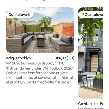
Gæstefavorit
Gæstefavorit
Gæstefavorit
Bedste gæstefavo
Bolig i Brooklyn
4,92 ud af 5 i gennemsnitlig b
4,92 (101)
VM 2026 Luksussuite Brooklyn NYC
⚽ Bliver du her under VM i fodbold 2026?
Oplev ekstra komfort i denne private
luksussuite med ét soveværelse i hjertet
af Brooklyn. Dette fredfyldte fristed er
gennemtænkt designet med henblik på
privatliv og raffineret komfort og
tilbyder nem adgang til historiske
seværdigheder i Brooklyn, direkte
Gæstesuite i Broo
metroforbindelser til Manhattan og nem
Moderne luksusuri