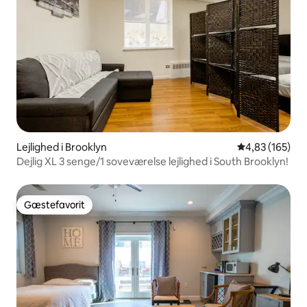
Lejlighed i Brooklyn
4,83 ud af 5 i
4,83 (165)
Dejlig XL 3 senge/1 soveværelse lejlighed i South Brooklyn!
Gæstefavorit
Gæstefavorit