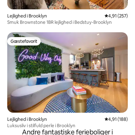
Lejlighed i Brooklyn
4,91 ud af 5 i
4,91 (257)
Smuk Brownstone 1BR lejlighed i Bedstuy-Brooklyn
Gæstefavorit
Gæstefavorit
Lejlighed i Brooklyn
4,91 ud af 5 i
4,91 (188)
Luksusliv i stilfuld perle i Brooklyn
Andre fantastiske ferieboliger i