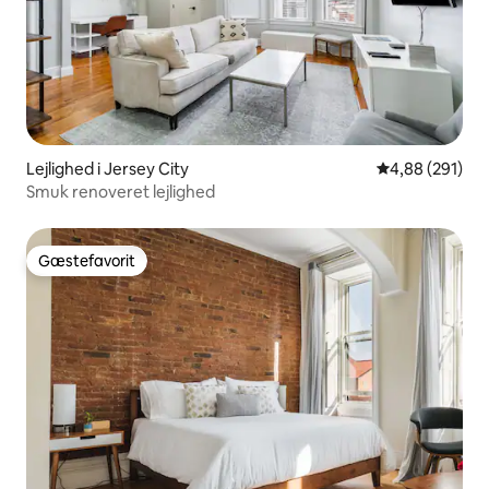
Lejlighed i Jersey City
4,88 ud af 5 i
4,88 (291)
Smuk renoveret lejlighed
Gæstefavorit
Gæstefavorit