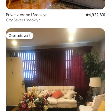
Privat værelse i Brooklyn
4,92 ud af 5 i
4,92 (183)
City Saver i Brooklyn
Gæstefavorit
Gæstefavorit