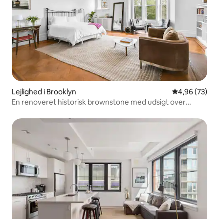
Lejlighed i Brooklyn
4,96 ud af 5 
4,96 (73)
En renoveret historisk brownstone med udsigt over
parken