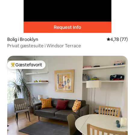
Bolig i Brooklyn
4,78 ud af 5 
4,78 (77)
Privat gæstesuite i Windsor Terrace
Gæstefavorit
Bedste gæstefavorit