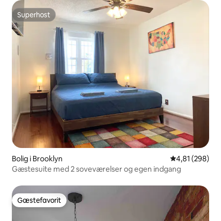
Superhost
Superhost
Bolig i Brooklyn
4,81 ud af 5 i
4,81 (298)
Gæstesuite med 2 soveværelser og egen indgang
Gæstefavorit
Gæstefavorit