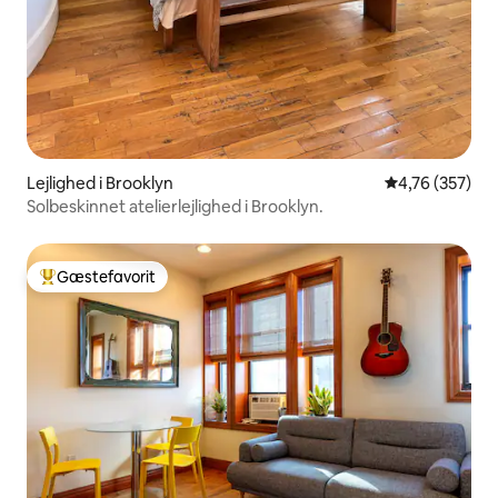
Lejlighed i Brooklyn
4,76 ud af 5 i
4,76 (357)
Solbeskinnet atelierlejlighed i Brooklyn.
Gæstefavorit
Bedste gæstefavorit