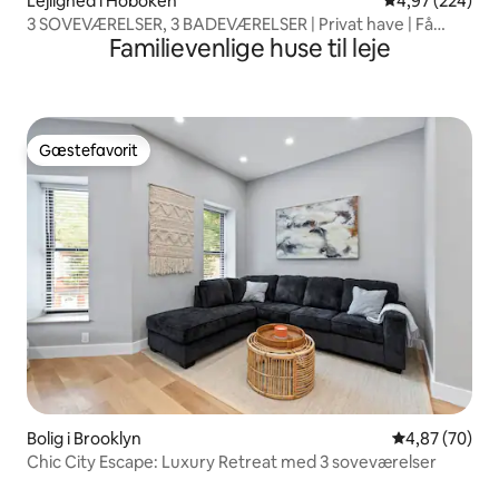
Lejlighed i Hoboken
4,97 ud af 5 i
4,97 (224)
3 SOVEVÆRELSER, 3 BADEVÆRELSER | Privat have | Få
Familievenlige huse til leje
minutter til NJ Transit og NYC
Gæstefavorit
Gæstefavorit
Bolig i Brooklyn
4,87 ud af 5 
4,87 (70)
Chic City Escape: Luxury Retreat med 3 soveværelser