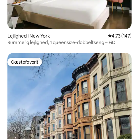
Lejlighed i New York
4,73 ud af 5 i
4,73 (147)
Rummelig lejlighed, 1 queensize-dobbeltseng – FiDi
Gæstefavorit
Gæstefavorit