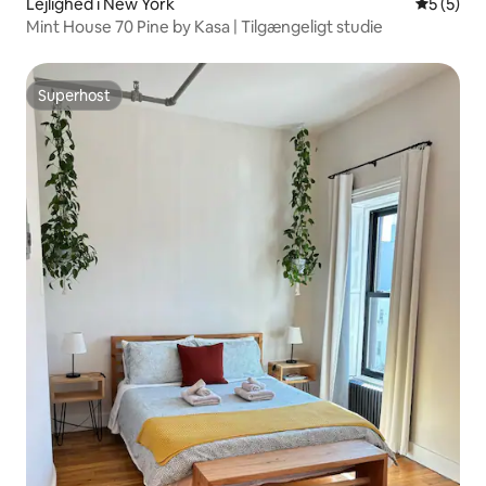
Lejlighed i New York
5 ud af 5
5 (5)
Mint House 70 Pine by Kasa | Tilgængeligt studie
Superhost
Superhost