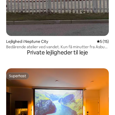
Lejlighed i Neptune City
5 ud af 5 
5 (15)
Bedårende atelier ved vandet. Kun få minutter fra Asbury
Private lejligheder til leje
Park
Superhost
Superhost