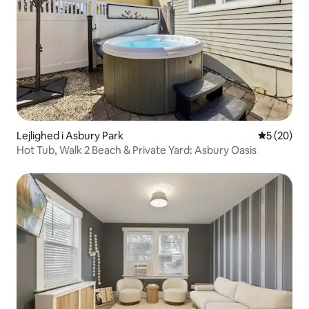
Lejlighed i Asbury Park
5 ud af 5 
5 (20)
Hot Tub, Walk 2 Beach & Private Yard: Asbury Oasis