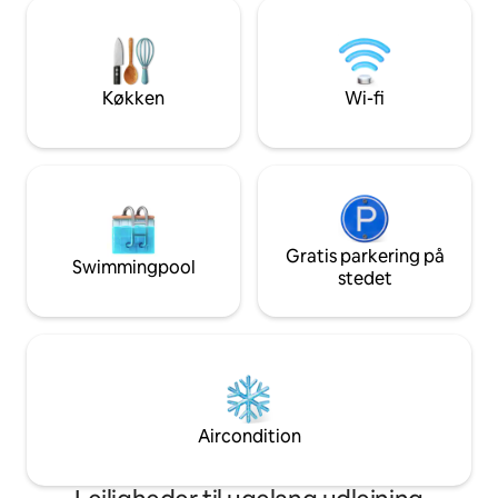
rummet med stor størrelse. Dette er en
badeværelse med 
stille (!) atelierlejlighed i et flerfamiliehus
Ekstra lang dobbe
med en fælles baghave. Tidlig
her. Kun gratis
indtjekning og sen udtjekning baseret på
tilgængelighed til 10 USD/t
Køkken
Wi-fi
Gratis parkering på
Swimmingpool
stedet
Aircondition