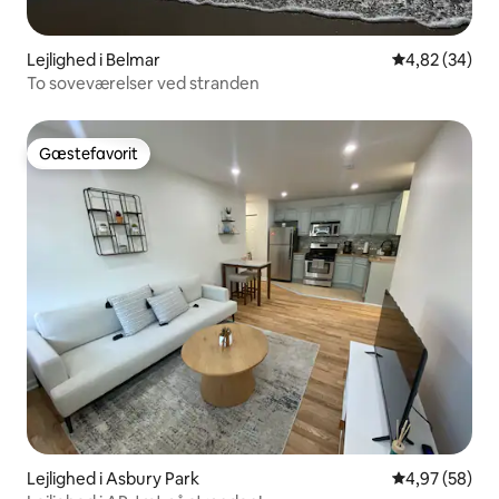
Lejlighed i Belmar
4,82 ud af 5 
4,82 (34)
To soveværelser ved stranden
Gæstefavorit
Gæstefavorit
Lejlighed i Asbury Park
4,97 ud af 5 
4,97 (58)