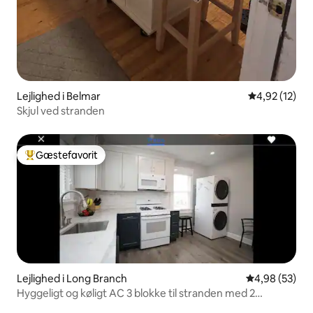
Lejlighed i Belmar
4,92 ud af 5 
4,92 (12)
Skjul ved stranden
Gæstefavorit
Bedste gæstefavorit
Lejlighed i Long Branch
4,98 ud af 5 
4,98 (53)
Hyggeligt og køligt AC 3 blokke til stranden med 2
adgangskort