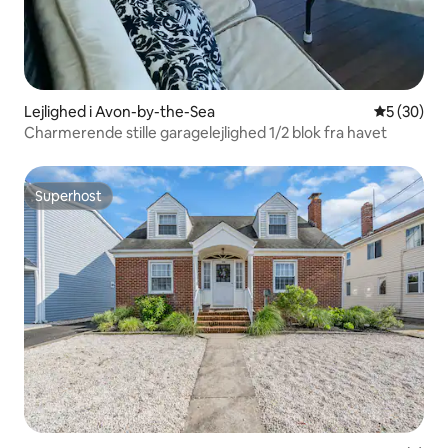
Lejlighed i Avon-by-the-Sea
5 ud af 5 
5 (30)
Charmerende stille garagelejlighed 1/2 blok fra havet
Superhost
Superhost