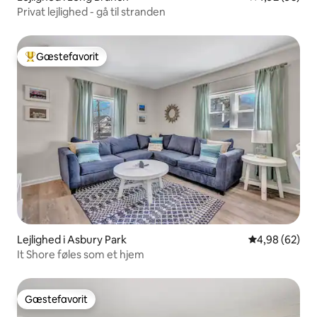
Privat lejlighed - gå til stranden
Gæstefavorit
Bedste gæstefavorit
Lejlighed i Asbury Park
4,98 ud af 5 
4,98 (62)
It Shore føles som et hjem
Gæstefavorit
Gæstefavorit