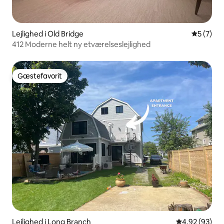
Lejlighed i Old Bridge
5 ud af 5
5 (7)
412 Moderne helt ny etværelseslejlighed
Gæstefavorit
Gæstefavorit
Lejlighed i Long Branch
4,92 ud af 5 
4,92 (93)