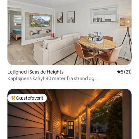
Lejlighed i Seaside Heights
5 ud af 5 
5 (21)
Kaptajnens kahyt 90 meter fra strand og
strandpromenade
Gæstefavorit
Bedste gæstefavorit