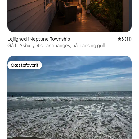
Lejlighed i Neptune Township
5 ud af 5
5 (11)
Gå til Asbury, 4 strandbadges, bålplads og grill
Gæstefavorit
Gæstefavorit