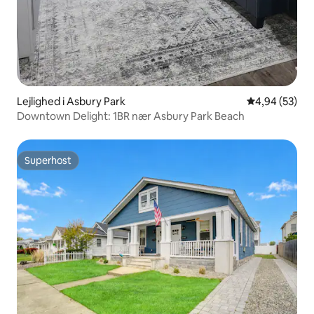
Lejlighed i Asbury Park
4,94 ud af 5 
4,94 (53)
Downtown Delight: 1BR nær Asbury Park Beach
Superhost
Superhost