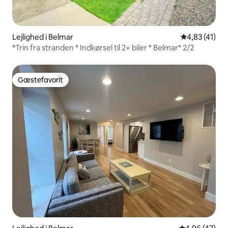
Lejlighed i Belmar
4,83 ud af 5 
4,83 (41)
*Trin fra stranden * Indkørsel til 2+ biler * Belmar* 2/2
Gæstefavorit
Gæstefavorit