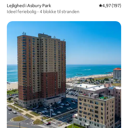
Lejlighed i Asbury Park
4,97 ud af 5 i
4,97 (197)
Ideel feriebolig - 4 blokke til stranden