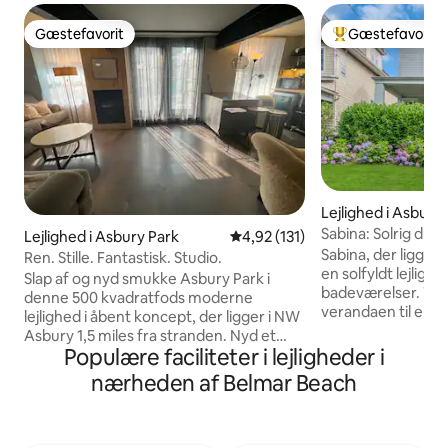
Gæstefavorit
Gæstefavorit
Gæstefavorit
Bedste gæstefavo
Lejlighed i Asbury
Sabina: Solrig dupl
Lejlighed i Asbury Park
4,92 ud af 5 i gennemsnitlig b
4,92 (131)
Sabina, der ligger 
Ren. Stille. Fantastisk. Studio.
en solfyldt lejlig
Slap af og nyd smukke Asbury Park i
badeværelser. Tag en trappe fra
denne 500 kvadratfods moderne
verandaen til en sp
lejlighed i åbent koncept, der ligger i NW
badeværelse med 
Asbury 1,5 miles fra stranden. Nyd et
opvaskemaskine 
Populære faciliteter i lejligheder i
fuldt udstyret køkken, opvaskemaskine
queensize memor
og vinkøleskab. HURTIGT wi-fi og 65"
nærheden af Belmar Beach
bomuldslagner. Tag trapperne op til den
smart-tv. Polerede betongulve, separat
øverste etage i d
arbejdsområde til fjernarbejde,
og et moderne åb
queensize-seng og stor sofa fuldender
seng med dør, man