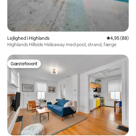
Lejlighed i Highlands
4,95 ud af 5 
4,95 (88)
Highlands Hillside Hideaway med pool, strand, færge
Gæstefavorit
Gæstefavorit