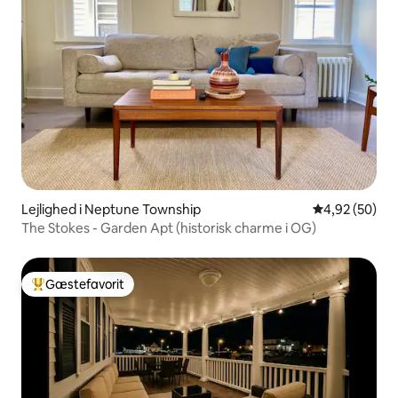
Lejlighed i Neptune Township
4,92 ud af 5 
4,92 (50)
The Stokes - Garden Apt (historisk charme i OG)
Gæstefavorit
Bedste gæstefavorit