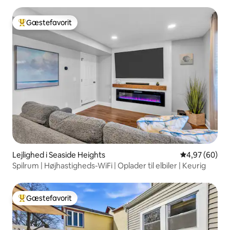
Gæstefavorit
Bedste gæstefavorit
Lejlighed i Seaside Heights
4,97 ud af 5 
4,97 (60)
Spilrum | Højhastigheds-WiFi | Oplader til elbiler | Keurig
Gæstefavorit
Bedste gæstefavorit