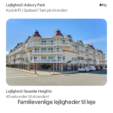
Lejlighed i Asbury Park
Nyt ove
Ny
Kystdrift | Spabad | Tæt på stranden
Lejlighed i Seaside Heights
45 sekunder til stranden!
Familievenlige lejligheder til leje