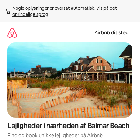
Gå
Nogle oplysninger er oversat automatisk. 
Vis på det 
videre
oprindelige sprog
til
indhold
Airbnb dit sted
Lejligheder i nærheden af Belmar Beach
Find og book unikke lejligheder på Airbnb