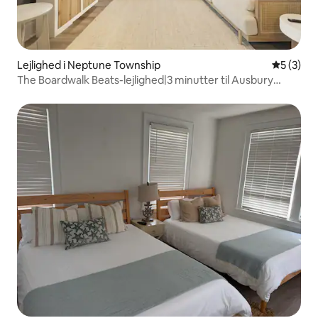
Lejlighed i Neptune Township
5 ud af 5
5 (3)
The Boardwalk Beats-lejlighed|3 minutter til Ausbury
Beach/BW