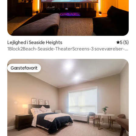
Lejlighed i Seaside Heights
5 ud af 5
5 (5)
1Block2Beach-Seaside-TheaterScreens-3 soveværelser-2
parkeringspladser
Gæstefavorit
Gæstefavorit