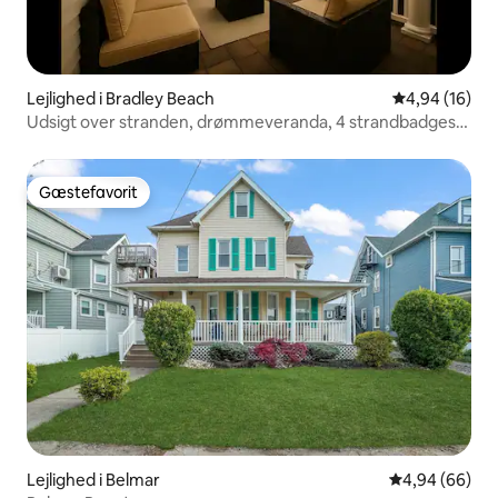
Lejlighed i Bradley Beach
4,94 ud af 5 
4,94 (16)
Udsigt over stranden, drømmeveranda, 4 strandbadges,
parkering
Gæstefavorit
Gæstefavorit
Lejlighed i Belmar
4,94 ud af 5 
4,94 (66)