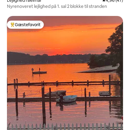
Lejlighed i Belmar
4,96 ud af 5 
4,96 (47)
Nyrenoveret lejlighed på 1. sal 2 blokke til stranden
Gæstefavorit
Bedste gæstefavorit