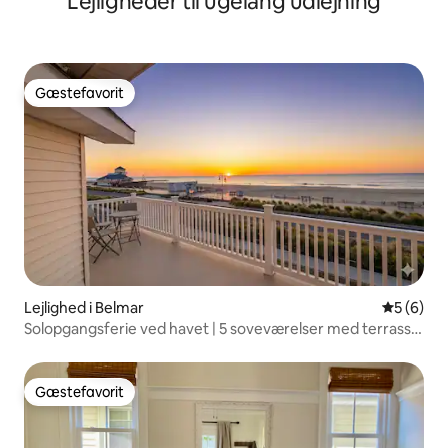
Lejligheder til ugelang udlejning
Gæstefavorit
Gæstefavorit
Lejlighed i Belmar
5 ud af 5
5 (6)
Solopgangsferie ved havet | 5 soveværelser med terrasse
og udsigt
Gæstefavorit
Gæstefavorit