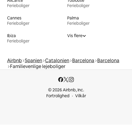
Alicante
Toulouse
Ferieboliger
Ferieboliger
Cannes
Palma
Ferieboliger
Ferieboliger
Ibiza
Vis flere
Ferieboliger
Airbnb
Spanien
Catalonien
Barcelona
Barcelona
Familievenlige lejeboliger
© 2026 Airbnb, Inc.
Fortrolighed
Vilkår