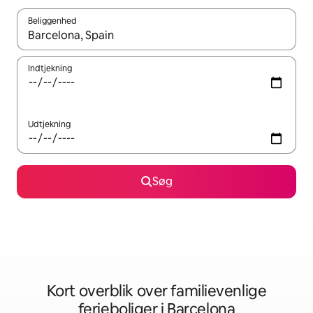
Beliggenhed
Når resultaterne er tilgængelige, skal du navigere med piletaste
Indtjekning
Udtjekning
Søg
Kort overblik over familievenlige
ferieboliger i Barcelona