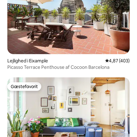
Lejlighed i Eixample
4,87 ud af 5 i
4,87 (403)
Picasso Terrace Penthouse af Cocoon Barcelona
Gæstefavorit
Gæstefavorit