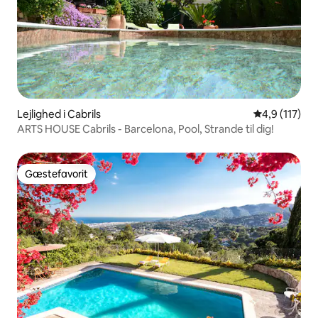
Lejlighed i Cabrils
4,9 ud af 5 
4,9 (117)
ARTS HOUSE Cabrils - Barcelona, ​​Pool, Strande til dig!
Gæstefavorit
Gæstefavorit