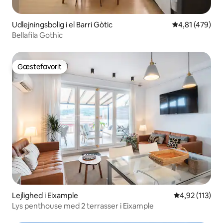
Udlejningsbolig i el Barri Gòtic
4,81 ud af 5 i
4,81 (479)
Bellafila Gothic
Gæstefavorit
Gæstefavorit
Lejlighed i Eixample
4,92 ud af 5 i
4,92 (113)
Lys penthouse med 2 terrasser i Eixample