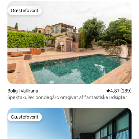
Gæstefavorit
Gæstefavorit
Bolig i Vallirana
4,87 ud af 5 i
4,87 (289)
Spektakulær bondegård omgivet af fantastiske udsigter
Gæstefavorit
Gæstefavorit