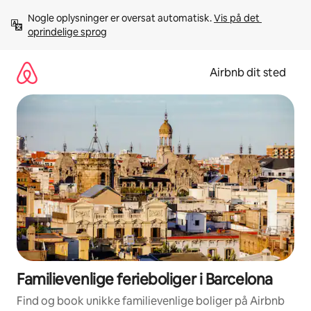
Gå
Nogle oplysninger er oversat automatisk. 
Vis på det 
videre
oprindelige sprog
til
indhold
Airbnb dit sted
Familievenlige ferieboliger i Barcelona
Find og book unikke familievenlige boliger på Airbnb