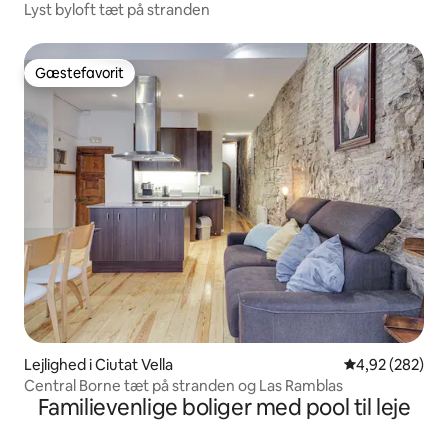
Lyst byloft tæt på stranden
Gæstefavorit
Gæstefavorit
Lejlighed i Ciutat Vella
4,92 ud af 5 i
4,92 (282)
Central Borne tæt på stranden og Las Ramblas
Familievenlige boliger med pool til leje