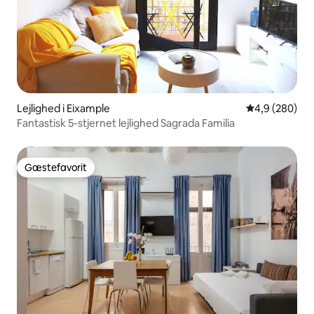
Lejlighed i Eixample
4,9 ud af 5 i
4,9 (280)
Fantastisk 5-stjernet lejlighed Sagrada Familia
Gæstefavorit
Gæstefavorit