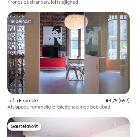
Kronos på stranden, loftslejlighed
Superhost
Superhost
Loft i Eixample
4,79 ud af 5 i
4,79 (697)
Afslappet, rummelig loftslejlighed med boblebad
Gæstefavorit
Gæstefavorit