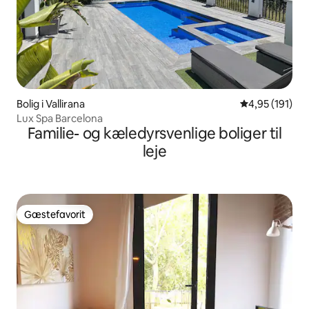
Bolig i Vallirana
4,95 ud af 5 i
4,95 (191)
Lux Spa Barcelona
Familie- og kæledyrsvenlige boliger til
leje
Gæstefavorit
Gæstefavorit