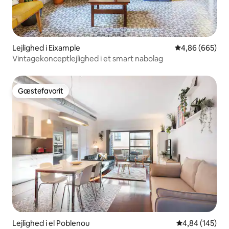
Lejlighed i Eixample
4,86 ud af 5 i
4,86 (665)
Vintagekonceptlejlighed i et smart nabolag
Gæstefavorit
Gæstefavorit
Lejlighed i el Poblenou
4,84 ud af 5 i
4,84 (145)