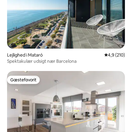
Lejlighed i Mataró
4,9 ud af 5 i
4,9 (210)
Spektakulær udsigt nær Barcelona
Gæstefavorit
Gæstefavorit