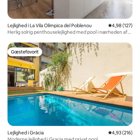
Lejlighed i La Vila Olímpica del Poblenou
4,98 ud af 5 i
4,98 (127)
Herlig solrig penthouselejlighed med pool i nærheden af
stranden
Gæstefavorit
Gæstefavorit
Lejlighed i Gràcia
4,93 ud af 5 i
4,93 (216)
Moderne lejlighed i Gracia med privat pool