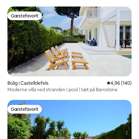
Gæstefavorit
Gæstefavorit
Bolig i Castelldefels
4,96 ud af 5 i
4,96 (140)
Moderne villa ved stranden | pool | tæt på Barcelona
Gæstefavorit
Gæstefavorit