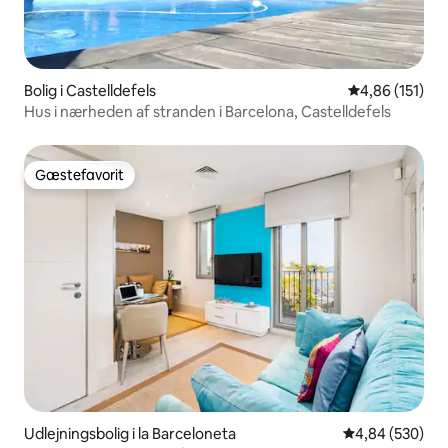
Bolig i Castelldefels
4,86 ud af 5 i
4,86 (151)
Hus i nærheden af stranden i Barcelona, Castelldefels
Gæstefavorit
Gæstefavorit
Udlejningsbolig i la Barceloneta
4,84 ud af 5 i
4,84 (530)