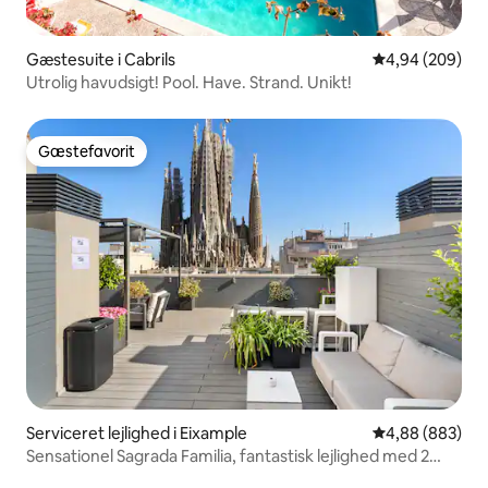
Gæstesuite i Cabrils
4,94 ud af 5 i
4,94 (209)
Utrolig havudsigt! Pool. Have. Strand. Unikt!
Gæstefavorit
Gæstefavorit
Serviceret lejlighed i Eixample
4,88 ud af 5 i
4,88 (883)
Sensationel Sagrada Familia, fantastisk lejlighed med 2
soveværelser.