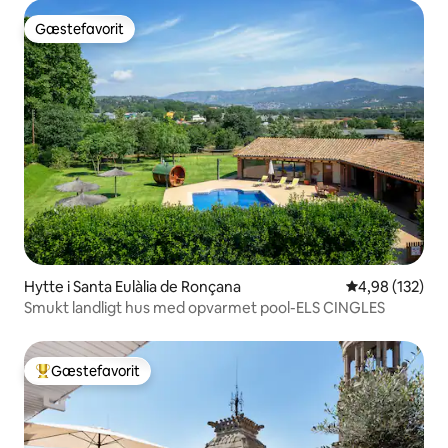
Gæstefavorit
Gæstefavorit
Hytte i Santa Eulàlia de Ronçana
4,98 ud af 5 i
4,98 (132)
Smukt landligt hus med opvarmet pool-ELS CINGLES
Gæstefavorit
Bedste gæstefavorit