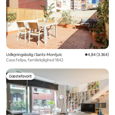
Udlejningsbolig i Sants-Montjuïc
4,84 ud af 5 i g
4,84 (3.364)
Casa Felipa, familielejlighed 1842
Gæstefavorit
Gæstefavorit