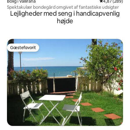
Bolig i Vallirana
4,87 ud af 5 i
4,87 (289)
Spektakulær bondegård omgivet af fantastiske udsigter
Lejligheder med seng i handicapvenlig
højde
Gæstefavorit
Gæstefavorit