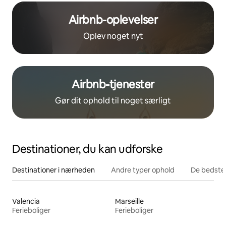
Airbnb-oplevelser
Oplev noget nyt
Airbnb-tjenester
Gør dit ophold til noget særligt
Destinationer, du kan udforske
Destinationer i nærheden
Andre typer ophold
De bedste
Valencia
Marseille
Ferieboliger
Ferieboliger