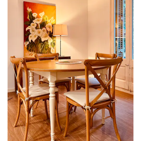
med udsigt. Det t
mikroovn, opvaskemaskine,
to komfortable en
kaffemaskine, kedel, juice squeezer,
opbevaringsplads. 
blender. - Højhastighedsinternet - Smart
tredje soveværels
TV - Vaskemaskine, tørretumbler og
badeværelse med br
opvaskemaskine er Miele-mærket af høj
gangen. Andre tjenester: privat
kvalitet - Central aircondition og
parkering (efter 
opvarmning - Elektriske varmeapparater
anmodning) ... 20 € pr. da
- To komplette badeværelser med
det! Du har adgang til hele lejligheden.
bruser og badekar udstyret med
Lejligheden har en 
hårtørrer - Endeløs strand, hav og
personer. Hver ekstra person har et
bjergudsigt i hele lejligheden - Baby høj
tillæg på 30 €/dag.
stol og barneseng/seng - Komplet
samme bygning 20 €
post/postkasse service - Alle
tilgængelighed. Claudio vil være din vært
forsyningsselskaber inkluderet -
ved check-in. Han vil være din "ven fra
Lejlighed beliggende på anden sal
Barcelona". Du kan spørge ham om
Licensnummer HUTB-017812 Du vil have
ethvert emne elle
hele lejligheden for jer selv, der ligger på
Område med flere 
anden sal i 3 etagers bygning. Det fylder
transport. Fra lejligheden kan du gå til de
hele gulvet, så du har ingen andre
vigtigste steder, s
balkoner/naboer at se på. Kun havet og
forbindelser med 
palmerne. Der er 2 parkeringspladser til
meter fra lejlighede
rådighed inden for fællesskabet.
til kongrescentret
Bemærk venligst, at der ikke er elevator.
minutter, når du: 
Ved din ankomst vil du finde lejligheden i