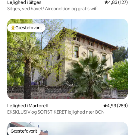
Lejlighed i Sitges
4,83 ud af 5 i
4,83 (127)
Sitges, ved havet! Aircondition og gratis wifi
Gæstefavorit
Bedste gæstefavorit
Lejlighed i Martorell
4,93 ud af 5 i
4,93 (289)
EKSKLUSIV og SOFISTIKERET lejlighed nær BCN
Gæstefavorit
Gæstefavorit