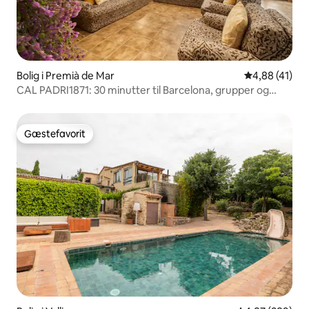
Bolig i Premià de Mar
4,88 ud af 5 
4,88 (41)
CAL PADRI1871: 30 minutter til Barcelona, grupper og
familier
Gæstefavorit
Gæstefavorit