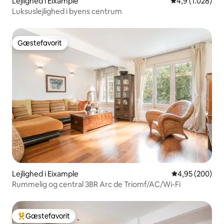
Lejlighed i Eixample
4,9 ud af 5 i g
4,9 (1.028)
Luksuslejlighed i byens centrum
Gæstefavorit
Gæstefavorit
Lejlighed i Eixample
4,95 ud af 5 i
4,95 (200)
Rummelig og central 3BR Arc de Triomf/AC/Wi-Fi
Gæstefavorit
Bedste gæstefavorit