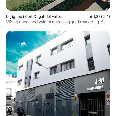
Lejlighed i Sant Cugat del Vallès
4,87 ud af 5 i
4,87 (241)
VIP-lejlighed med swimmingpool og gratis parkering i San
Cugat