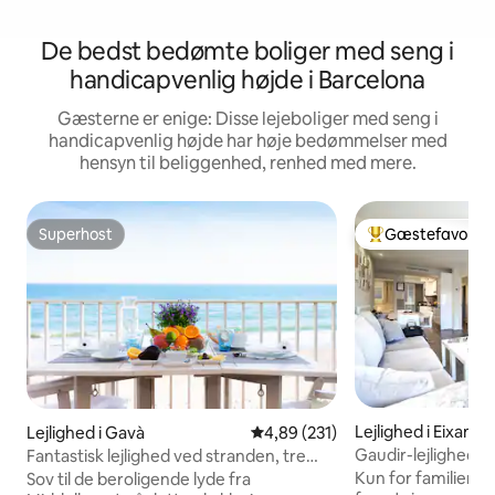
De bedst bedømte boliger med seng i
handicapvenlig højde i Barcelona
Gæsterne er enige: Disse lejeboliger med seng i
handicapvenlig højde har høje bedømmelser med
hensyn til beliggenhed, renhed med mere.
Superhost
Gæstefavorit
Superhost
Bedste gæstefavo
Lejlighed i Eixampl
Lejlighed i Gavà
4,89 ud af 5 i gennemsnitlig be
4,89 (231)
Gaudir-lejligheden
Fantastisk lejlighed ved stranden, tre
modernismen. Lys, 
balkoner, havudsigt
Kun for familier, s
Sov til de beroligende lyde fra