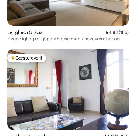
Lejlighed i Gràcia
4,83 ud af 5 i
4,83 (183)
Hyggeligt og roligt penthouse med 2 soveværelser og
POOL
Gæstefavorit
Bedste gæstefavorit