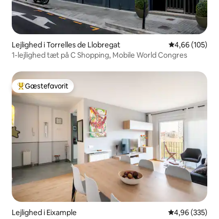
Lejlighed i Torrelles de Llobregat
4,66 ud af 5 i
4,66 (105)
1-lejlighed tæt på C Shopping, Mobile World Congres
Gæstefavorit
Bedste gæstefavorit
Lejlighed i Eixample
4,96 ud af 5 i
4,96 (335)