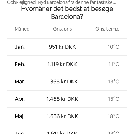
Cobi-lejlighed. Nyd Barcelona fra denne fantastiske
Hvornår er det bedst at besøge
lejlighed. Centralt og sikkert.
Barcelona?
Måned
Gns. pris
Gns. temp.
Jan.
951 kr DKK
10°C
Feb.
1.119 kr DKK
11°C
Mar.
1.365 kr DKK
13°C
Apr.
1.468 kr DKK
15°C
Maj
1.656 kr DKK
18°C
Jun.
1.611 kr DKK
23°C