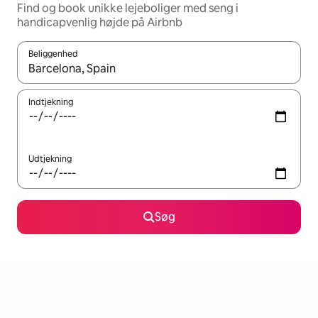
Find og book unikke lejeboliger med seng i
handicapvenlig højde på Airbnb
Beliggenhed
Når resultaterne er tilgængelige, skal du navigere med piletaste
Indtjekning
Udtjekning
Søg