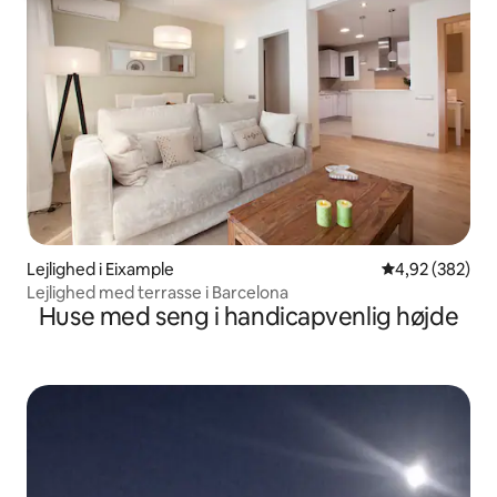
Lejlighed i Eixample
4,92 ud af 5 i
4,92 (382)
Lejlighed med terrasse i Barcelona
Huse med seng i handicapvenlig højde