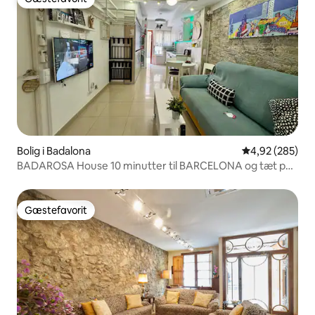
Gæstefavorit
Bolig i Badalona
4,92 ud af 5 i
4,92 (285)
BADAROSA House 10 minutter til BARCELONA og tæt på
STRANDEN
Gæstefavorit
Gæstefavorit