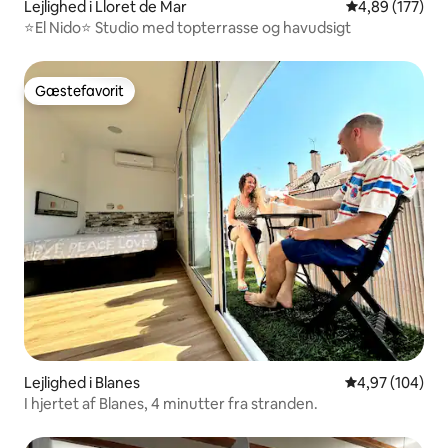
Lejlighed i Lloret de Mar
4,89 ud af 5 i
4,89 (177)
⭐️El Nido⭐️ Studio med topterrasse og havudsigt
Gæstefavorit
Gæstefavorit
Lejlighed i Blanes
4,97 ud af 5 i
4,97 (104)
I hjertet af Blanes, 4 minutter fra stranden.