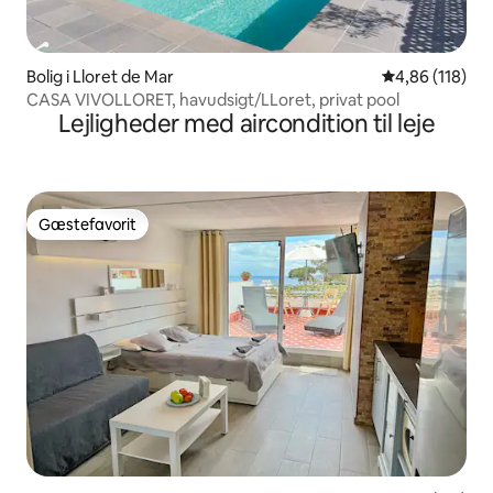
Bolig i Lloret de Mar
4,86 ud af 5 i
4,86 (118)
CASA VIVOLLORET, havudsigt/LLoret, privat pool
Lejligheder med aircondition til leje
Gæstefavorit
Gæstefavorit