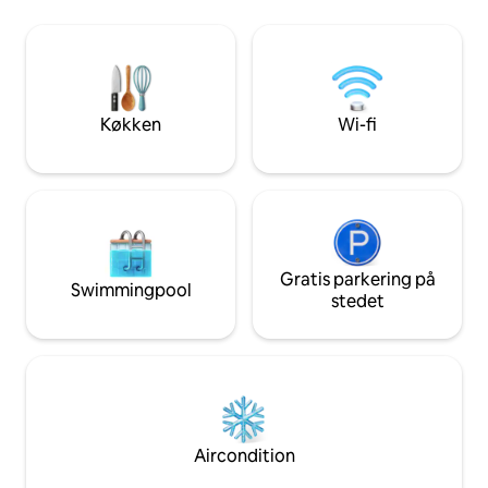
dagene langsomt me
de la costa de Barcelona donde nada se
og uforglemmelig
interpone entre tú y el mar: ni carretera
nærheden af Rupit,
ni tren, solo la playa. Disfruta del
Susqueda-reservoi
amanecer desde la terraza mientras los
niños juegan en la playa justo enfrente.
El lugar perfecto para relajarte con un
Køkken
Wi-fi
libro o una copa en la terraza, disfrutar
del amanecer y dejarte llevar por el
ritmo del mar. Incluye plaza de parking
en el mismo edificio y todo lo necesario
para una estancia cómoda: cocina
equipada, cafetera Nespresso, WiFi y
equipamiento de playa. El apartamento
completo, la terraza con vistas al mar y
Gratis parkering på
Swimmingpool
tu plaza de parking en el mismo edificio
stedet
están a tu entera disposición. La
sensación de tranquilidad es inigualable;
sin ruidos de tráfico, solo el relajante
sonido de las olas, como si estuvieras en
un barco. Si viajas en un grupo más
grande, existe la opción de reservar
también el apartamento gemelo que se
Aircondition
encuentra justo al lado.