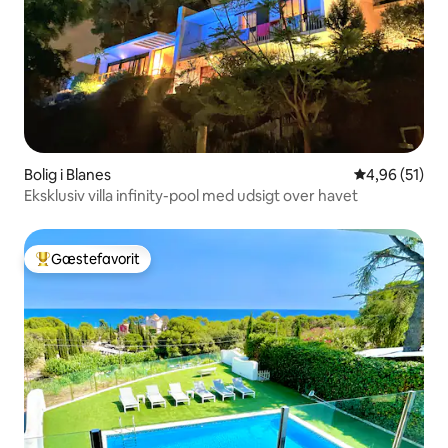
Bolig i Blanes
4,96 ud af 5 
4,96 (51)
Eksklusiv villa infinity-pool med udsigt over havet
Gæstefavorit
Bedste gæstefavorit