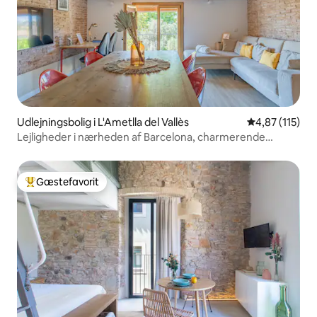
Udlejningsbolig i L'Ametlla del Vallès
4,87 ud af 5 i
4,87 (115)
Lejligheder i nærheden af Barcelona, charmerende
penthouselejlighed.
Gæstefavorit
Bedste gæstefavorit