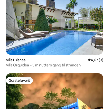
Villa i Blanes
4,67 ud af 5
4,67 (3)
Villa Orquidea – 5 minutters gang til stranden
Gæstefavorit
Gæstefavorit