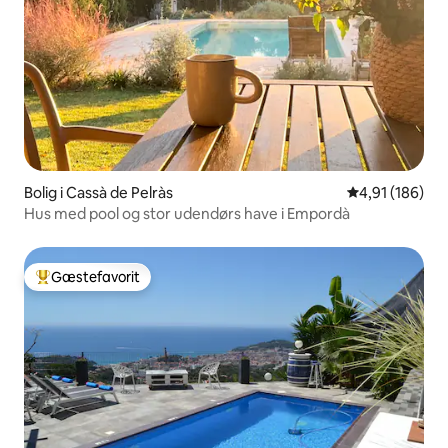
Bolig i Cassà de Pelràs
4,91 ud af 5 i
4,91 (186)
Hus med pool og stor udendørs have i Empordà
Gæstefavorit
Bedste gæstefavorit