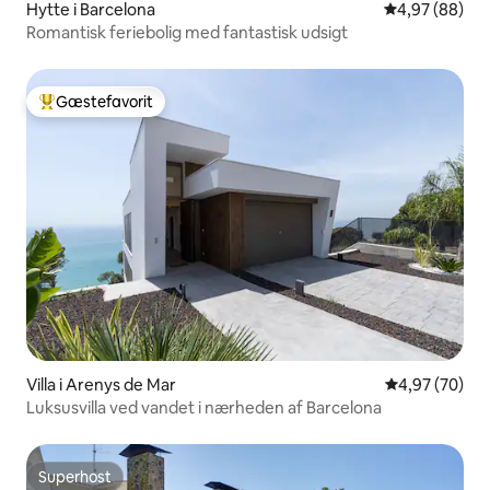
Hytte i Barcelona
4,97 ud af 5 
4,97 (88)
Romantisk feriebolig med fantastisk udsigt
Gæstefavorit
Bedste gæstefavorit
Villa i Arenys de Mar
4,97 ud af 5 
4,97 (70)
Luksusvilla ved vandet i nærheden af Barcelona
Superhost
Superhost