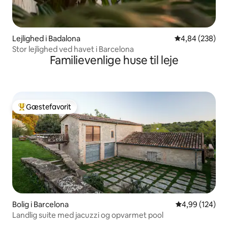
Lejlighed i Badalona
4,84 ud af 5 i
4,84 (238)
Stor lejlighed ved havet i Barcelona
Familievenlige huse til leje
Gæstefavorit
Bedste gæstefavorit
Bolig i Barcelona
4,99 ud af 5 i
4,99 (124)
Landlig suite med jacuzzi og opvarmet pool