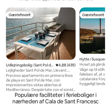
Gæstefavorit
Gæstefavorit
Gæstefavorit
Gæstefavorit
Hytte i Susqueda
Huset på gården - 
Udlejningsbolig i Sant Pol de
4,88 ud af 5 i gennemsnitlig be
4,88 (439)
Vågn op til stilhed
Mar
Lejligheder Sant Pol de Mar, Llevant:
følelsen af, at ver
Lejlighe...
Precioso apartamento en primera línea
catalanske Forpyrenæer. La Pa
de playa en Sant Pol de Mar, con
hyggeligt landsted
impresionantes vistas abiertas al
Pyrenæer, der er d
Mediterráneo. Despiértate con el sonido
gerne vil slippe væ
Populære faciliteter i ferieboliger i
del mar en este espectacular
tilbage til det, de
apartamento en primera línea de playa
nærheden af Cala de Sant Francesc
Dette sted er perfek
con vistas ininterrumpidas al
folk, der arbejder
Mediterráneo. Uno de los pocos lugares