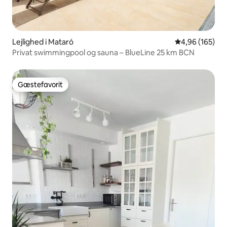
Lejlighed i Mataró
4,96 ud af 5 i
4,96 (165)
Privat swimmingpool og sauna – BlueLine 25 km BCN
Gæstefavorit
Gæstefavorit