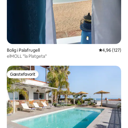
Bolig i Palafrugell
4,96 ud af 5 i
4,96 (127)
elMOLL "la Platgeta"
Gæstefavorit
Gæstefavorit