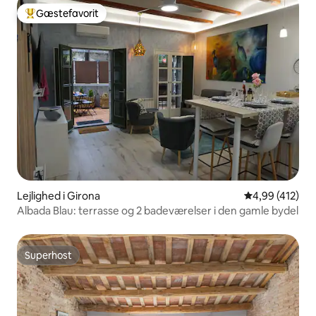
Gæstefavorit
Bedste gæstefavorit
Lejlighed i Girona
4,99 ud af 5 i
4,99 (412)
Albada Blau: terrasse og 2 badeværelser i den gamle bydel
Superhost
Superhost