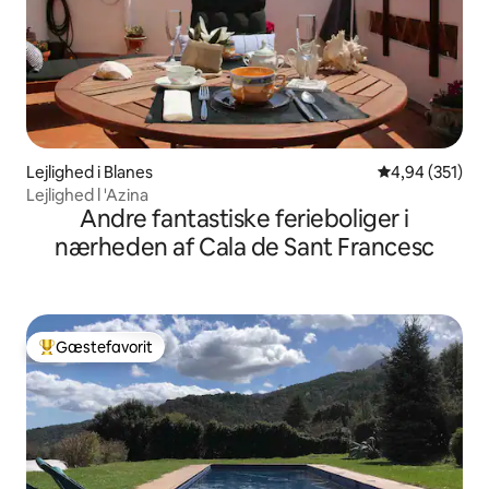
Lejlighed i Blanes
4,94 ud af 5 i
4,94 (351)
Lejlighed l 'Azina
Andre fantastiske ferieboliger i
nærheden af Cala de Sant Francesc
Gæstefavorit
Bedste gæstefavorit