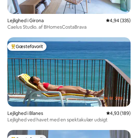
Lejlighed i Girona
4,94 ud af 5 i
4,94 (335)
Caelus Studio. af BHomesCostaBrava
Gæstefavorit
Bedste gæstefavorit
Lejlighed i Blanes
4,93 ud af 5 i
4,93 (189)
Lejlighed ved havet med en spektakulær udsigt