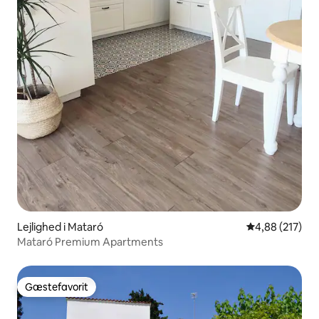
Lejlighed i Mataró
4,88 ud af 5 i
4,88 (217)
Mataró Premium Apartments
Gæstefavorit
Gæstefavorit