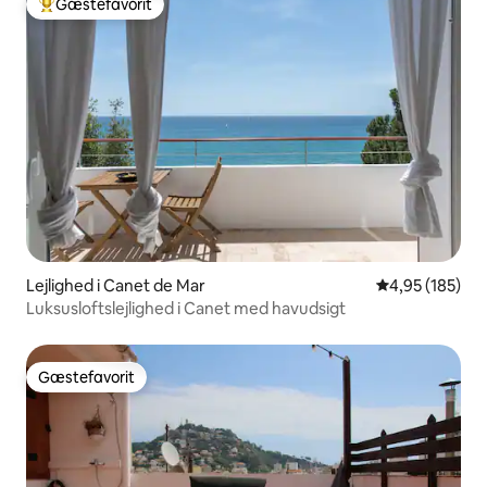
Gæstefavorit
Bedste gæstefavorit
Lejlighed i Canet de Mar
4,95 ud af 5 i
4,95 (185)
Luksusloftslejlighed i Canet med havudsigt
Gæstefavorit
Gæstefavorit