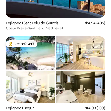
Lejlighed i Sant Feliu de Guíxols
4,94 ud af 5 i
4,94 (405)
Costa Brava-Sant Feliu. Ved havet.
Gæstefavorit
Bedste gæstefavorit
Lejlighed i Begur
4,93 ud af 5 i
4,93 (109)