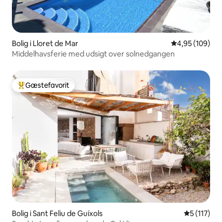
Bolig i Lloret de Mar
4,95 ud af 5 i
4,95 (109)
Middelhavsferie med udsigt over solnedgangen
Gæstefavorit
Bedste gæstefavorit
Bolig i Sant Feliu de Guíxols
5 ud af 5 
5 (117)