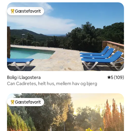
Gæstefavorit
Bedste gæstefavorit
Bolig i Llagostera
5 ud af 5 i
5 (109)
Can Cadiretes, helt hus, mellem hav og bjerg
Gæstefavorit
Bedste gæstefavorit