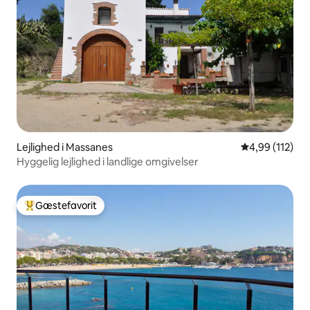
Lejlighed i Massanes
4,99 ud af 5 i
4,99 (112)
Hyggelig lejlighed i landlige omgivelser
Gæstefavorit
Bedste gæstefavorit