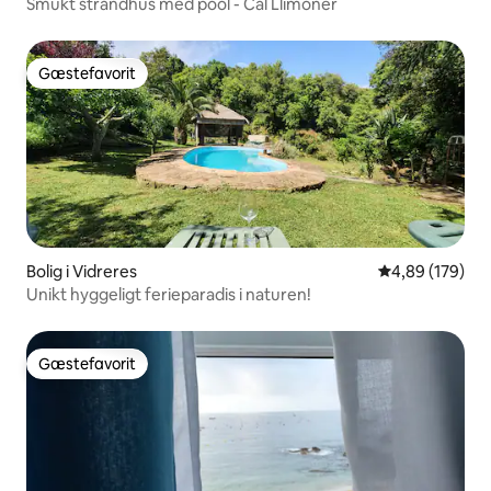
Smukt strandhus med pool - Cal Llimoner
Gæstefavorit
Gæstefavorit
Bolig i Vidreres
4,89 ud af 5 i
4,89 (179)
Unikt hyggeligt ferieparadis i naturen!
Gæstefavorit
Gæstefavorit