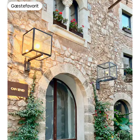
Gæstefavorit
Gæstefavorit