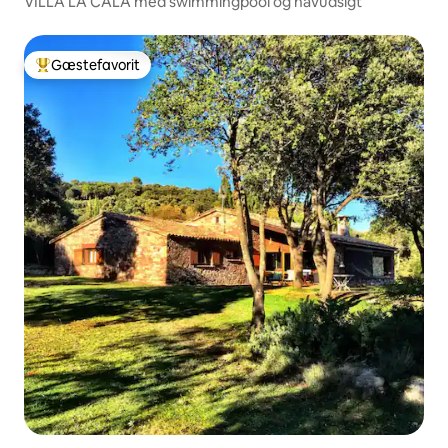
VILLA LA CALA med swimmingpool og havudsigt
Gæstefavorit
Bedste gæstefavorit