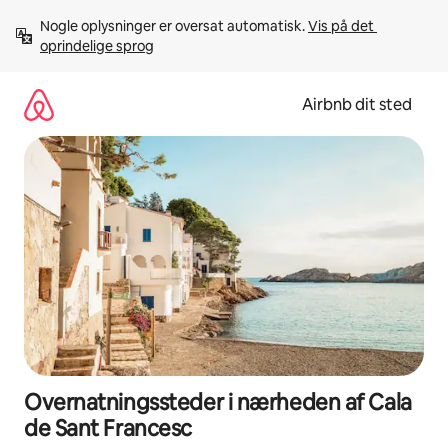
Gå
Nogle oplysninger er oversat automatisk. 
Vis på det 
videre
oprindelige sprog
til
indhold
Airbnb dit sted
Overnatningssteder i nærheden af Cala
de Sant Francesc