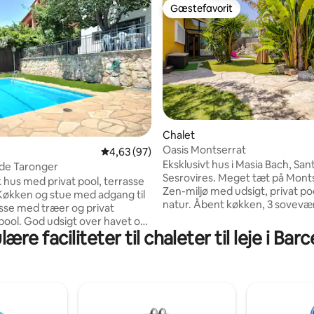
Gæstefavorit
Gæstefavorit
itlig bedømmelse, 269 omtaler
Chalet
Oasis Montserrat
4,63 ud af 5 i gennemsnitlig bedømmelse, 9
4,63 (97)
Eksklusivt hus i Masia Bach, San
 de Taronger
Sesrovires. Meget tæt på Monts
k hus med privat pool, terrasse
Zen-miljø med udsigt, privat po
Køkken og stue med adgang til
natur. Åbent køkken, 3 sovevær
asse med træer og privat
ekstra plads til yoga. Masia Bach
pool. God udsigt over havet og
hullers golfbane 2 minutter væ
ære faciliteter til chaleter til leje i Bar
t.
CAVA-TUR i området. FLERE
område og roligt område,
RIDECENTRE I OMRÅDET. Besøg
re og hvile. Strand 15
SALITRE-GROTTERNE i nærheden. F
ligger 15
og afbryd forbindelsen kun 30 
 derfra. Barcelona ligger
fra Barcelona! STRANDE 30 KM
k med bil. Restaurant 10
KM VÆK: SITGES, CASTELLDEF