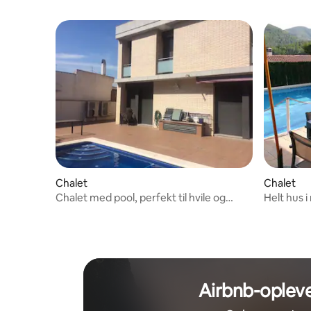
Chalet
Chalet
Chalet med pool, perfekt til hvile og
Helt hus 
afslapning
swimming
Airbnb-opleve