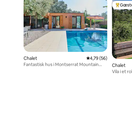
Gæste
Bedste 
Chalet
4,79 ud af 5 i gennem
4,79 (56)
Fantastisk hus i Montserrat Mountain
Chalet
(Casa Bel)
Vila i et 
skoven