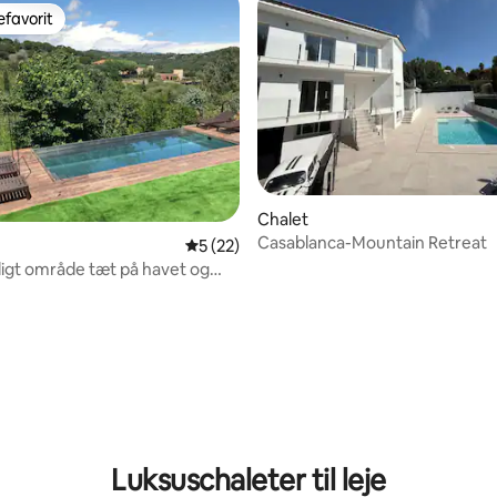
favorit
gæstefavorit
snitlig bedømmelse, 56 omtaler
Chalet
Casablanca-Mountain Retreat
5 ud af 5 i gennemsnitlig bedømmelse, 2
5 (22)
roligt område tæt på havet og
Luksuschaleter til leje