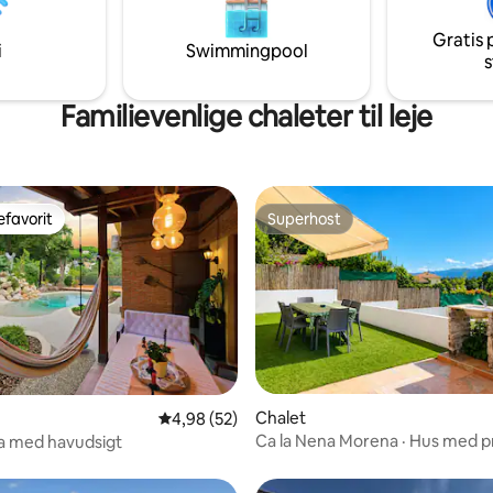
ng til restauranten. Landsby
MAR, VILANOVA, HAVN, LUFT
tjenester inden for 15 minutters
km.
Gratis 
i
Swimmingpool
s
Familievenlige chaleter til leje
favorit
Superhost
gæstefavorit
Superhost
snitlig bedømmelse, 85 omtaler
Chalet
4,98 ud af 5 i gennemsnitlig bedømmelse, 5
4,98 (52)
Ca la Nena Morena · Hus med pr
la med havudsigt
og udsigt