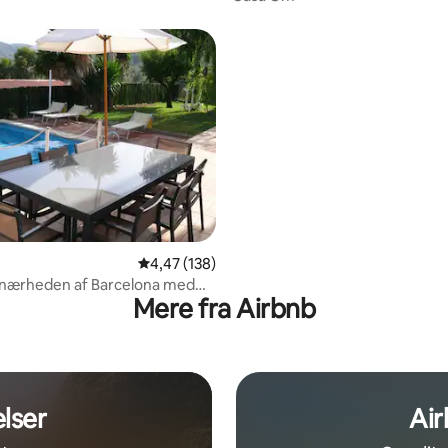
4,47 ud af 5 i gennemsnitlig bedømmelse, 13
4,47 (138)
i nærheden af Barcelona med
Mere fra Airbnb
pool og strand
lser
Air