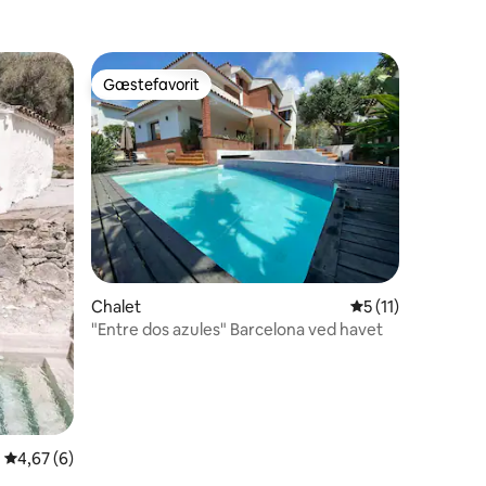
Gæstefavorit
Gæstefavorit
1 omtaler
Chalet
5 ud af 5 i genne
5 (11)
"Entre dos azules" Barcelona ved havet
4,67 ud af 5 i gennemsnitlig bedømmelse, 6 omtaler
4,67 (6)