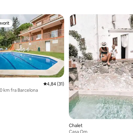
vorit
vorit
ssted
4,84 ud af 5 i gennemsnitlig bedømmelse, 3
4,84 (31)
30 km fra Barcelona
Chalet
Casa Om