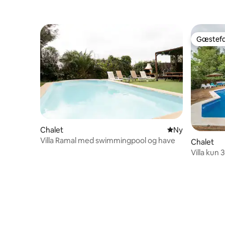
Gæstefa
Gæstefa
Chalet
Nyt overnatning
Ny
Villa Ramal med swimmingpool og have
Chalet
Villa kun 