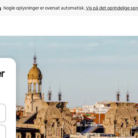
Nogle oplysninger er oversat automatisk. 
Vis på det oprindelige sp
er
 med piletasterne op og ned eller se mere ved at trykke eller stryge.