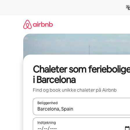
Gå
videre
til
indhold
Chaleter som feriebolig
i Barcelona
Find og book unikke chaleter på Airbnb
Beliggenhed
Når resultaterne er tilgængelige, skal du navigere
Indtjekning