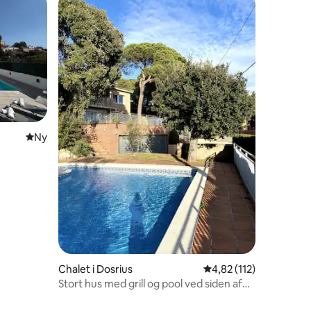
Nyt overnatningssted
Ny
2 omtaler
Chalet i Dosrius
4,82 ud af 5 i gennem
4,82 (112)
Stort hus med grill og pool ved siden af
naturpark