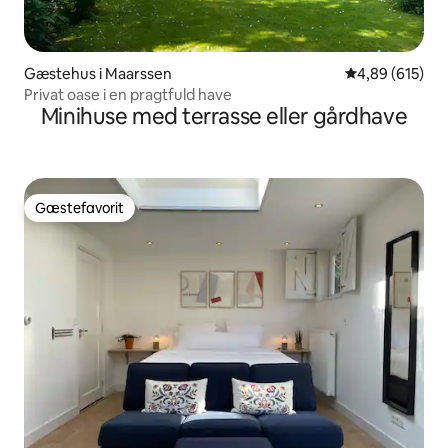
Gæstehus i Maarssen
4,89 ud af 5 i
4,89 (615)
Privat oase i en pragtfuld have
Minihuse med terrasse eller gårdhave
Gæstefavorit
Gæstefavorit