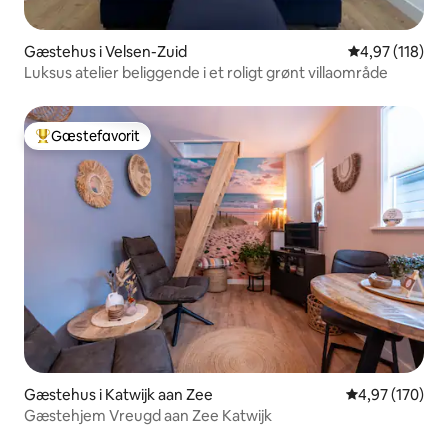
Gæstehus i Velsen-Zuid
4,97 ud af 5 i
4,97 (118)
Luksus atelier beliggende i et roligt grønt villaområde
Gæstefavorit
Bedste gæstefavorit
Gæstehus i Katwijk aan Zee
4,97 ud af 5 i
4,97 (170)
Gæstehjem Vreugd aan Zee Katwijk