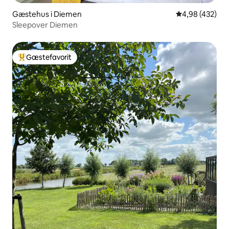
Gæstehus i Diemen
4,98 ud af 5 i
4,98 (432)
Sleepover Diemen
Gæstefavorit
Bedste gæstefavorit