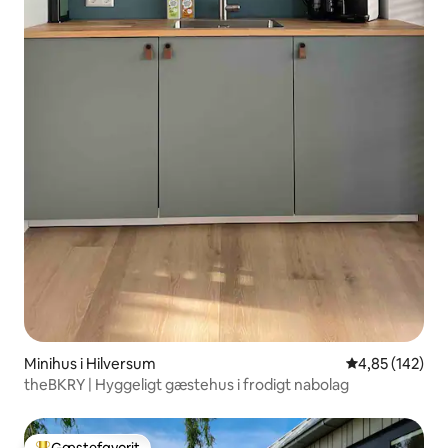
Minihus i Hilversum
4,85 ud af 5 i
4,85 (142)
theBKRY | Hyggeligt gæstehus i frodigt nabolag
Gæstefavorit