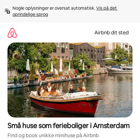
Gå
Nogle oplysninger er oversat automatisk. 
Vis på det 
videre
oprindelige sprog
til
indhold
Airbnb dit sted
Små huse som ferieboliger i Amsterdam
Find og book unikke minihuse på Airbnb