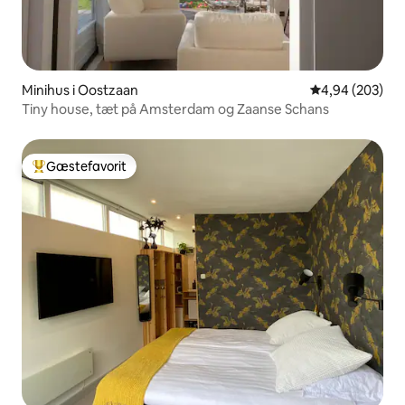
Minihus i Oostzaan
4,94 ud af 5 i
4,94 (203)
Tiny house, tæt på Amsterdam og Zaanse Schans
Gæstefavorit
Bedste gæstefavorit