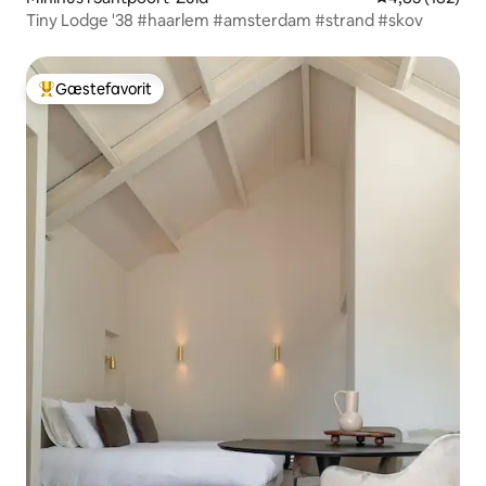
Tiny Lodge '38 #haarlem #amsterdam #strand #skov
Gæstefavorit
Bedste gæstefavorit