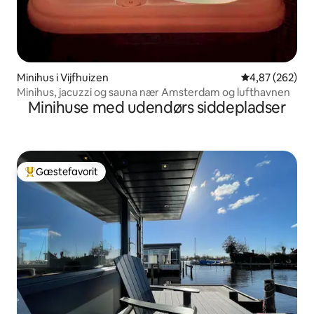
Minihus i Vijfhuizen
4,87 ud af 5 i
4,87 (262)
Minihus, jacuzzi og sauna nær Amsterdam og lufthavnen
Minihuse med udendørs siddepladser
Gæstefavorit
Bedste gæstefavorit