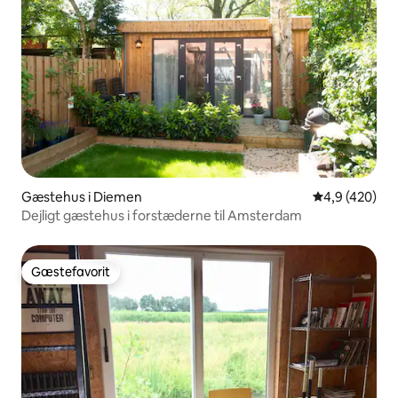
Gæstehus i Diemen
4,9 ud af 5 i
4,9 (420)
Dejligt gæstehus i forstæderne til Amsterdam
Gæstefavorit
Gæstefavorit