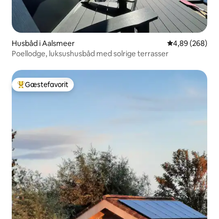
Husbåd i Aalsmeer
4,89 ud af 5 i
4,89 (268)
Poellodge, luksushusbåd med solrige terrasser
Gæstefavorit
Bedste gæstefavorit