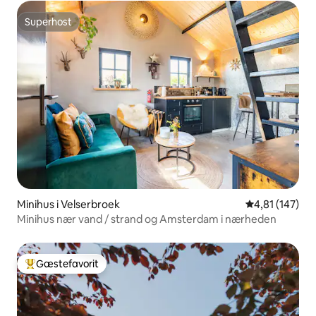
Superhost
Superhost
Minihus i Velserbroek
4,81 ud af 5 i
4,81 (147)
Minihus nær vand / strand og Amsterdam i nærheden
Gæstefavorit
Bedste gæstefavorit