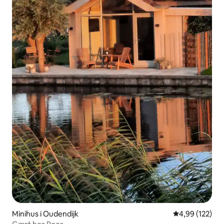
Minihus i Oudendijk
4,99 ud af 5 i
4,99 (122)