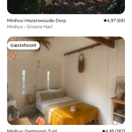
Minihus i Hazerswoude-Dorp
4,97 ud af 5 
4,97 (69)
Minihus – Groene Hart
Gæstefavorit
Gæstefavorit
Minihus i Santpoort-Zuid
4,85 ud af 5 i
4,85 (182)