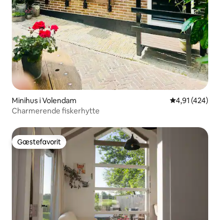
Minihus i Volendam
4,91 ud af 5 i
4,91 (424)
Charmerende fiskerhytte
Gæstefavorit
Gæstefavorit