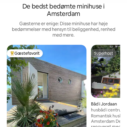
De bedst bedømte minihuse i
Amsterdam
Gæsterne er enige: Disse minihuse har høje
bedømmelser med hensyn til beliggenhed, renhed
med mere.
Gæstefavorit
Superhost
Bedste gæstefavorit
Superhost
Båd i Jordaan
husbåd i centrum
Romantisk husbåd i
Amsterdam Dejlig båd, kærligt
renoveret med sto