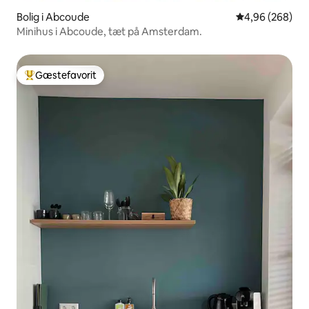
Bolig i Abcoude
4,96 ud af 5 i
4,96 (268)
Minihus i Abcoude, tæt på Amsterdam.
Gæstefavorit
Bedste gæstefavorit