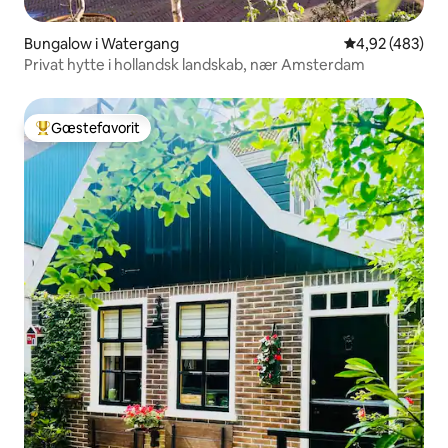
Bungalow i Watergang
4,92 ud af 5 i
4,92 (483)
Privat hytte i hollandsk landskab, nær Amsterdam
Gæstefavorit
Bedste gæstefavorit