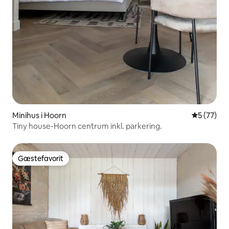
Minihus i Hoorn
5 ud af 5 
5 (77)
Tiny house-Hoorn centrum inkl. parkering.
Gæstefavorit
Gæstefavorit