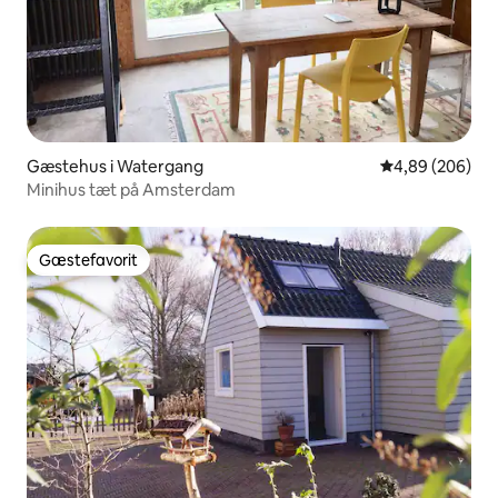
Gæstehus i Watergang
4,89 ud af 5 i
4,89 (206)
Minihus tæt på Amsterdam
Gæstefavorit
Gæstefavorit