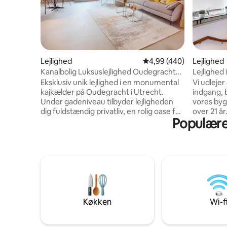
Lejlighed
4,99 ud af 5 i gennemsn
4,99 (440)
Lejlighed
Kanalbolig Luksuslejlighed Oudegracht
Lejlighed 
Utrecht
Familieven
Eksklusiv unik lejlighed i en monumental
Vi udlejer
kajkælder på Oudegracht i Utrecht.
indgang, b
Under gadeniveau tilbyder lejligheden
vores byg
dig fuldstændig privatliv, en rolig oase for
over 21 å
Populære 
en unik oplevelse. Vores selvforsynende
på Vondelp
kajkælder med fuldt udstyret køkken og
eller hvis
badeværelse er fuldstændig renoveret
Hovedfunk
for at imødekomme dine behov under
centrum, 
dit ophold. Lejligheden er stilfuldt og
museumsdi
elegant møbleret og udstyret med alle
køkken og
bekvemmeligheder. Gratis Wi-Fi, Apple
SwissSen
TV, håndklæder og sengetøj og
dobbeltse
regelmæssig rengøring er inkluderet.
kabelforb
Køkken
Wi-f