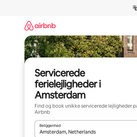
Gå
videre
til
indhold
Servicerede
ferielejligheder i
Amsterdam
Find og book unikke servicerede lejligheder p
Airbnb
Beliggenhed
Når resultaterne er tilgængelige, skal du navigere