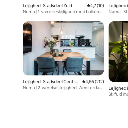
Lejlighed i Stadsdeel Zuid
4,7 ud af 5 i gennem
4,7 (10)
Lejlighed
Numa | 1-værelseslejlighed med balkon
Numa | St
og sovesofa
ekstra se
Lejlighed i Stadsdeel Centru
4,56 ud af 5 i gennems
4,56 (212)
m
Numa | 2-værelses lejlighed i Amsterdam
Lejlighed 
East
Stilfuld m
med to s