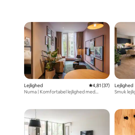
Lejlighed
4,81 ud af 5 i gennem
4,81 (37)
Lejlighed
Numa | Komfortabel lejlighed med
Smuk lejl
balkon i Haag