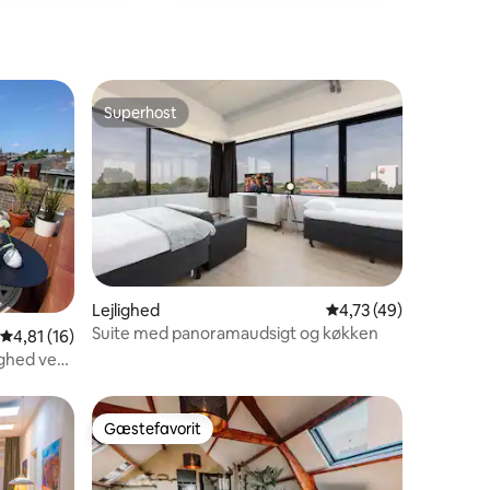
Superhost
Superhost
4 omtaler
Lejlighed
4,73 ud af 5 i gennem
4,73 (49)
Suite med panoramaudsigt og køkken
4,81 ud af 5 i gennemsnitlig bedømmelse, 16 omtaler
4,81 (16)
ighed ved
Gæstefavorit
Gæstefavorit