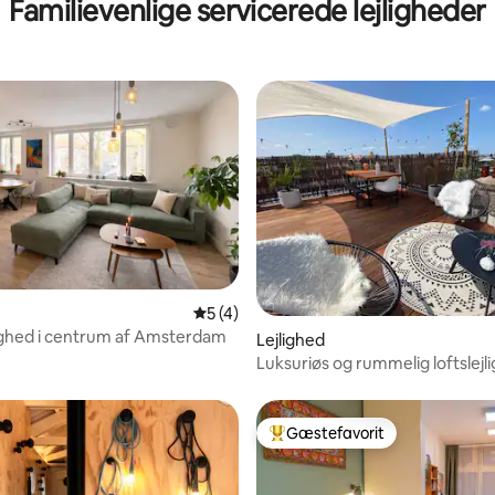
Familievenlige servicerede lejligheder
snitlig bedømmelse, 37 omtaler
5 ud af 5 i gennemsnitlig bedømmelse, 
5 (4)
ighed i centrum af Amsterdam
Lejlighed
Luksuriøs og rummelig loftslejl
parken med tagterrasse
Gæstefavorit
Bedste gæstefavorit