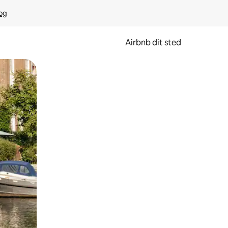
rog
Airbnb dit sted