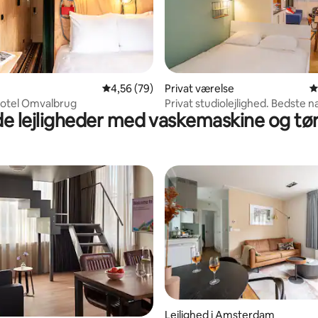
snitlig bedømmelse, 38 omtaler
4,56 ud af 5 i gennemsnitlig bedømmelse, 7
4,56 (79)
Privat værelse
4
otel Omvalbrug
Privat studiolejlighed. Bedste n
de lejligheder med vaskemaskine og tø
Amsterdam
Lejlighed i Amsterdam