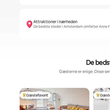
Attraktioner i nærheden
De bedste steder i Amsterdam omfatter Anne
De beds
Gæsterne er enige: Disse se
Gæstefavorit
Gæste
Bedste gæstefavorit
Bedste 