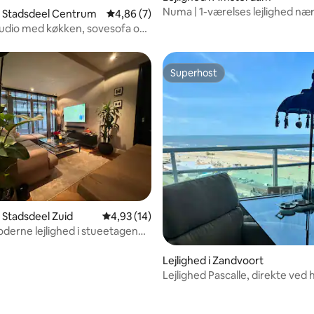
Numa | 1-værelses lejlighed næ
snitlig bedømmelse, 10 omtaler
 i Stadsdeel Centrum
4,86 ud af 5 i gennemsnitlig bedømmelse, 
4,86 (7)
Vondelpark
udio med køkken, sovesofa og
ng
Superhost
Superhost
nitlig bedømmelse, 212 omtaler
i Stadsdeel Zuid
4,93 ud af 5 i gennemsnitlig bedømmelse, 1
4,93 (14)
oderne lejlighed i stueetagen
oveværelser
Lejlighed i Zandvoort
Lejlighed Pascalle, direkte ved 