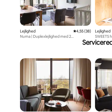
Lejlighed
4,55 ud af 5 i gennem
4,55 (38)
Lejlighed
Numa | Duplexlejlighed med 2
SWEETS h
Servicere
soveværelser og sovesofa