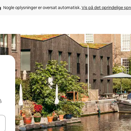
Nogle oplysninger er oversat automatisk. 
Vis på det oprindelige sp
å
 med piletasterne op og ned eller se mere ved at trykke eller stryge.