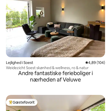
Lejlighed i Soest
4,89 ud af 5 i
4,89 (104)
Weidezicht Soest skønhed & wellness, ro & natur
Andre fantastiske ferieboliger i
nærheden af Veluwe
Gæstefavorit
Bedste gæstefavorit