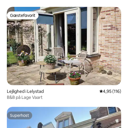
Gæstefavorit
Gæstefavorit
Lejlighed i Lelystad
4,95 ud af 5 i
4,95 (116)
B&B på Lage Vaart
Superhost
Superhost