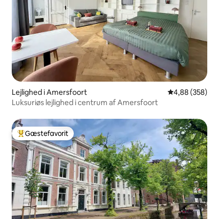
Lejlighed i Amersfoort
4,88 ud af 5 i
4,88 (358)
Luksuriøs lejlighed i centrum af Amersfoort
Gæstefavorit
Bedste gæstefavorit