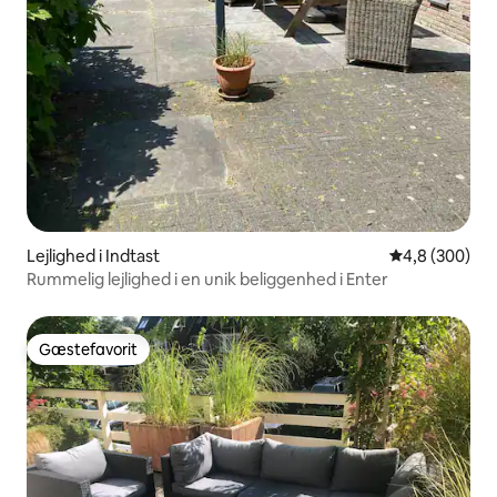
Lejlighed i Indtast
4,8 ud af 5 i
4,8 (300)
Rummelig lejlighed i en unik beliggenhed i Enter
Gæstefavorit
Gæstefavorit