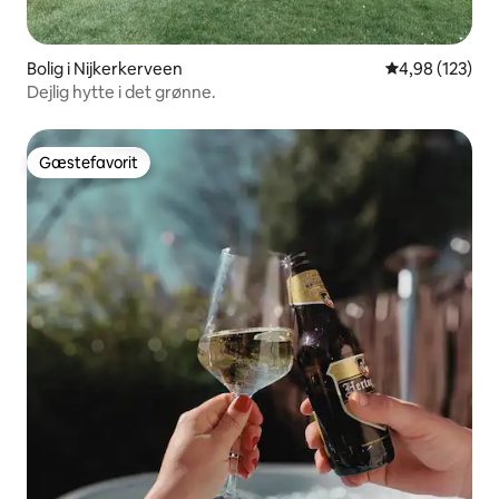
Bolig i Nijkerkerveen
4,98 ud af 5 i
4,98 (123)
Dejlig hytte i det grønne.
Gæstefavorit
Gæstefavorit