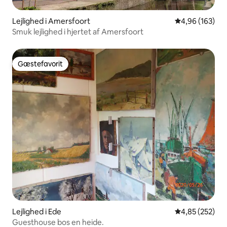
Lejlighed i Amersfoort
4,96 ud af 5 i
4,96 (163)
Smuk lejlighed i hjertet af Amersfoort
Gæstefavorit
Gæstefavorit
Lejlighed i Ede
4,85 ud af 5 i
4,85 (252)
Guesthouse bos en heide.