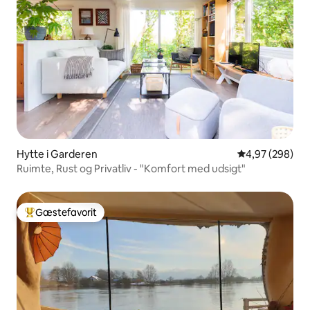
Hytte i Garderen
4,97 ud af 5 i
4,97 (298)
Ruimte, Rust og Privatliv - "Komfort med udsigt"
Gæstefavorit
Bedste gæstefavorit