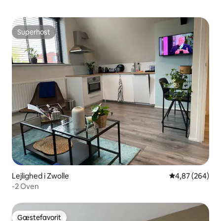
Superhost
Superhost
Lejlighed i Zwolle
4,87 ud af 5 i
4,87 (264)
-2 Oven
Gæstefavorit