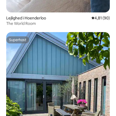
Lejlighed i Hoenderloo
4,81 ud af 5 
4,81 (90)
The World Room
Superhost
Superhost