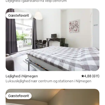
Lejlighed i gåafstand fra Velp centrum
Gæstefavorit
Gæstefavorit
Lejlighed i Nijmegen
4,88 ud af 5 i
4,88 (611)
Luksuslejlighed nær centrum og stationen i Nijmegen
Gæstefavorit
Gæstefavorit