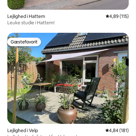
Lejlighed i Hattem
4,89 ud af 5 i
4,89 (115)
Leuke studie i Hattem!
Gæstefavorit
Gæstefavorit
Lejlighed i Velp
4,84 ud af 5 i
4,84 (181)