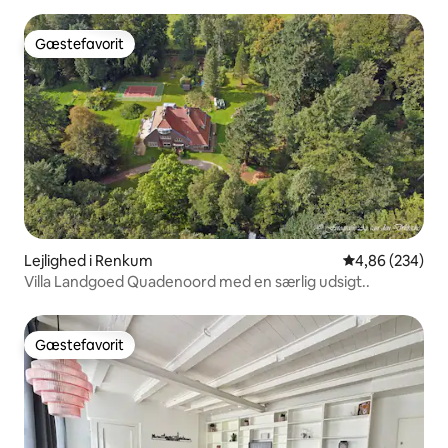
Gæstefavorit
Gæstefavorit
Lejlighed i Renkum
4,86 ud af 5 i
4,86 (234)
Villa Landgoed Quadenoord med en særlig udsigt..
Gæstefavorit
Gæstefavorit