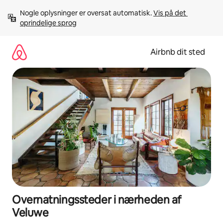
Gå
Nogle oplysninger er oversat automatisk. 
Vis på det 
videre
oprindelige sprog
til
indhold
Airbnb dit sted
Overnatningssteder i nærheden af
Veluwe