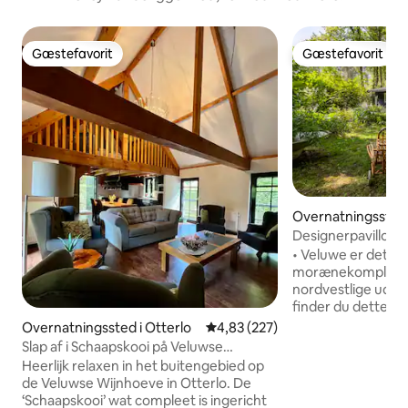
Gæstefavorit
Gæstefavorit
Gæstefavorit
Gæstefavorit
Overnatningssted 
pijk
Designerpavillon i
• Veluwe er det st
morænekompleks i 
nordvestlige udka
finder du dette ly
berømte sanddrift.
Overnatningssted i Otterlo
4,83 ud af 5 i gennemsnitlig be
4,83 (227)
hektar skov, der ti
Slap af i Schaapskooi på Veluwse
hus. •Pavillonen er fuldt isoleret og
Wijnhoeve.
Heerlijk relaxen in het buitengebied op
består af tre rum
de Veluwse Wijnhoeve in Otterlo. De
soveværelse og st
‘Schaapskooi’ wat compleet is ingericht