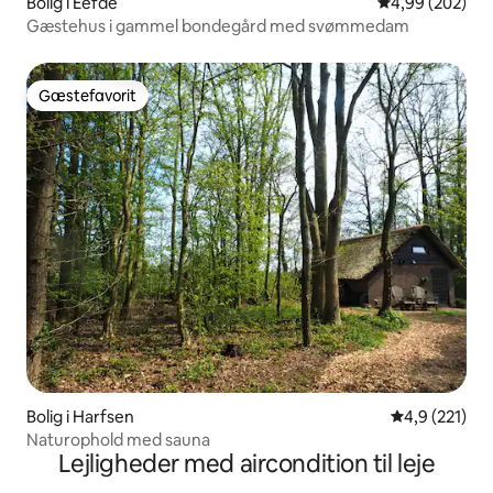
Bolig i Eefde
4,99 ud af 5 i
4,99 (202)
Gæstehus i gammel bondegård med svømmedam
Gæstefavorit
Gæstefavorit
Bolig i Harfsen
4,9 ud af 5 i
4,9 (221)
Naturophold med sauna
Lejligheder med aircondition til leje