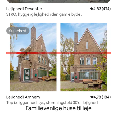
Lejlighed i Deventer
4,83 ud af 5 i
4,83 (474)
STRO, hyggelig lejlighed i den gamle bydel.
Superhost
Superhost
Lejlighed i Arnhem
4,78 ud af 5 i
4,78 (184)
Top beliggenhed! Lys, stemningsfuld 30'er lejlighed
Familievenlige huse til leje