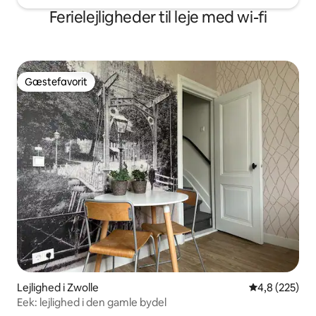
Ferielejligheder til leje med wi-fi
Gæstefavorit
Gæstefavorit
Lejlighed i Zwolle
4,8 ud af 5 i
4,8 (225)
Eek: lejlighed i den gamle bydel