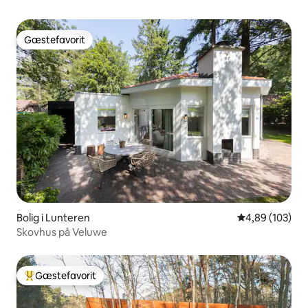
Gæstefavorit
Gæstefavorit
Bolig i Lunteren
4,89 ud af 5 i
4,89 (103)
Skovhus på Veluwe
Gæstefavorit
Bedste gæstefavorit