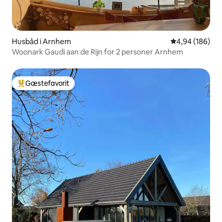
Husbåd i Arnhem
4,94 ud af 5 i
4,94 (186)
Woonark Gaudi aan de Rijn for 2 personer Arnhem
Gæstefavorit
Bedste gæstefavorit