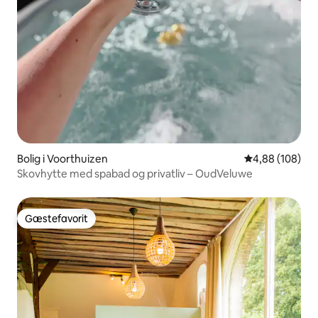
Bolig i Voorthuizen
4,88 ud af 5 i
4,88 (108)
Skovhytte med spabad og privatliv – OudVeluwe
Gæstefavorit
Gæstefavorit