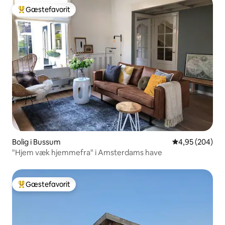
Gæstefavorit
Bedste gæstefavorit
Bolig i Bussum
4,95 ud af 5 i
4,95 (204)
"Hjem væk hjemmefra" i Amsterdams have
Gæstefavorit
Bedste gæstefavorit