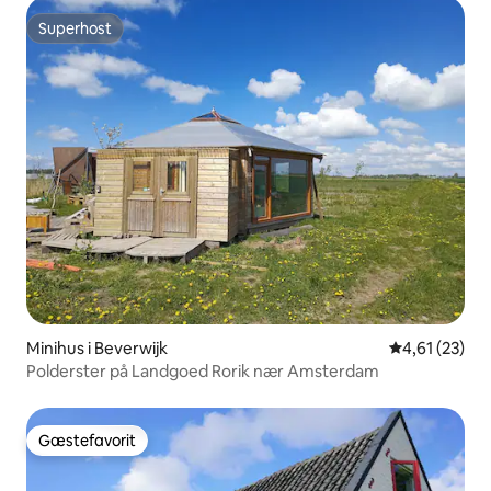
Superhost
Superhost
Minihus i Beverwijk
4,61 ud af 5 
4,61 (23)
Polderster på Landgoed Rorik nær Amsterdam
Gæstefavorit
Gæstefavorit