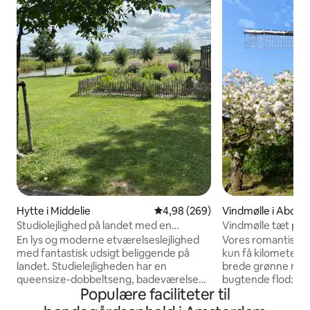
Hytte i Middelie
4,98 ud af 5 i gennemsnitlig be
4,98 (269)
Vindmølle i Abco
Studiolejlighed på landet med en
Vindmølle tæt på
fantastisk udsigt
En lys og moderne etværelseslejlighed
Vores romantiske v
med fantastisk udsigt beliggende på
kun få kilometer 
landet. Studielejligheden har en
brede grønne mark
queensize-dobbeltseng, badeværelse
bugtende flod: "G
Populære faciliteter til
og separat toilet. Aircondition. Den er
A'dam.med bil, tog
indrettet med moderne kunst og
hele vindmøllen for dig selv. Tre etager,