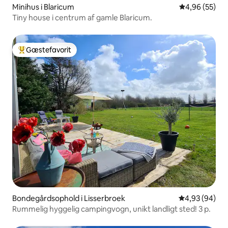
Minihus i Blaricum
4,96 ud af 5 
4,96 (55)
Tiny house i centrum af gamle Blaricum.
Gæstefavorit
Bedste gæstefavorit
Bondegårdsophold i Lisserbroek
4,93 ud af 5 
4,93 (94)
Rummelig hyggelig campingvogn, unikt landligt sted! 3 p.