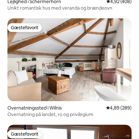
Lejlighed i Schermerhorn
4,92 ud af 5 i
4,92 (408)
Unikt romantisk hus med veranda og brændeovn
Gæstefavorit
Gæstefavorit
Overnatningssted i Wilnis
4,89 ud af 5 i
4,89 (289)
Overnatning på landet, ro og privilegium
Gæstefavorit
Gæstefavorit