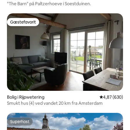
"The Barn" på Paltzerhoeve i Soestduinen.
Gæstefavorit
Gæstefavorit
Bolig i Rijpwetering
4,87 ud af 5 i
4,87 (630)
Smukt hus (4) ved vandet 20 km fra Amsterdam
Superhost
Superhost