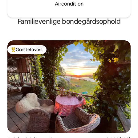
Aircondition
Familievenlige bondegårdsophold
Gæstefavorit
Bedste gæstefavorit