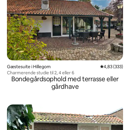
Gæstesuite i Hillegom
4,83 ud af 5 i
4,83 (333)
Charmerende studie til 2, 4 eller 6
Bondegårdsophold med terrasse eller
gårdhave