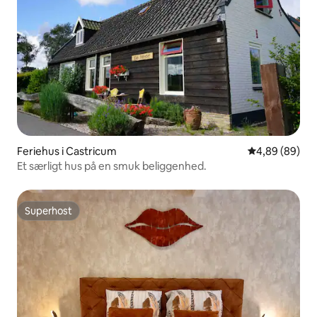
Feriehus i Castricum
4,89 ud af 5 
4,89 (89)
Et særligt hus på en smuk beliggenhed.
Superhost
Superhost