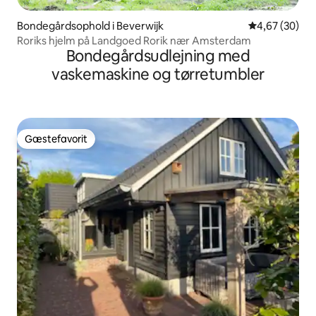
Bondegårdsophold i Beverwijk
4,67 ud af 5 
4,67 (30)
Roriks hjelm på Landgoed Rorik nær Amsterdam
Bondegårdsudlejning med
vaskemaskine og tørretumbler
Gæstefavorit
Gæstefavorit