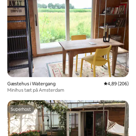
Gæstehus i Watergang
4,89 ud af 5 i
4,89 (206)
Minihus tæt på Amsterdam
Superhost
Superhost