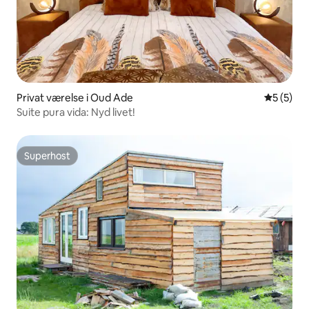
Privat værelse i Oud Ade
5 ud af 5
5 (5)
Suite pura vida: Nyd livet!
Superhost
Superhost