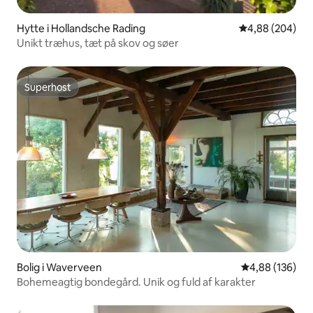
Hytte i Hollandsche Rading
4,88 ud af 5 i
4,88 (204)
Unikt træhus, tæt på skov og søer
Superhost
Superhost
Bolig i Waverveen
4,88 ud af 5 i
4,88 (136)
Bohemeagtig bondegård. Unik og fuld af karakter