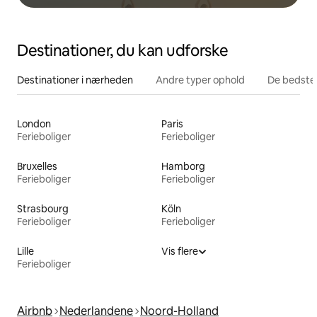
Destinationer, du kan udforske
Destinationer i nærheden
Andre typer ophold
De bedste
London
Paris
Ferieboliger
Ferieboliger
Bruxelles
Hamborg
Ferieboliger
Ferieboliger
Strasbourg
Köln
Ferieboliger
Ferieboliger
Lille
Vis flere
Ferieboliger
Airbnb
Nederlandene
Noord-Holland