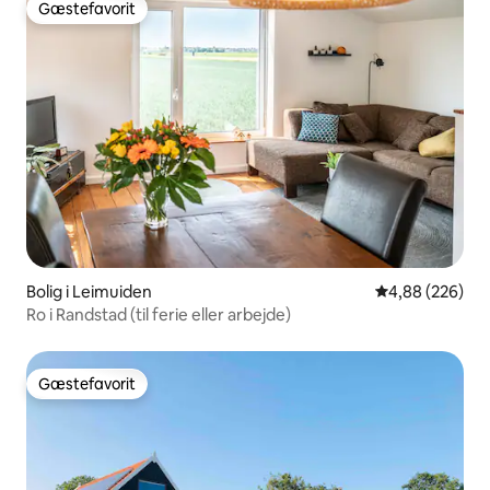
Gæstefavorit
Gæstefavorit
Bolig i Leimuiden
4,88 ud af 5 i
4,88 (226)
Ro i Randstad (til ferie eller arbejde)
Gæstefavorit
Gæstefavorit