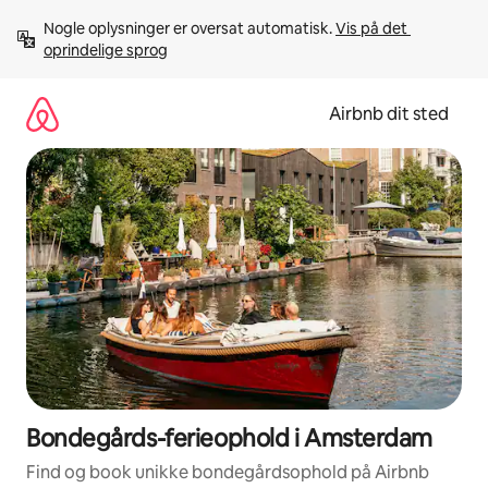
Gå
Nogle oplysninger er oversat automatisk. 
Vis på det 
videre
oprindelige sprog
til
indhold
Airbnb dit sted
Bondegårds-ferieophold i Amsterdam
Find og book unikke bondegårdsophold på Airbnb