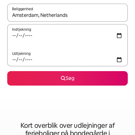
Beliggenhed
Når resultaterne er tilgængelige, skal du navigere med piletaste
Indtjekning
Udtjekning
Søg
Kort overblik over udlejninger af
ferieboliger på bondegårde i