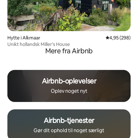
Hytte i Alkmaar
4,95 ud af 5 i
4,95 (298)
Unikt hollandsk Miller's House
Mere fra Airbnb
Airbnb-oplevelser
Oplev noget nyt
Airbnb-tjenester
Gør dit ophold til noget særligt